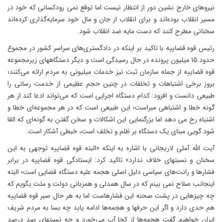
نیروهای خارج نشین دور از انتظار نیست اما توقع نمی ‌رودکسانی که خود در
مسیر انقلاب بوده‌اند و برای انقلاب از جان و مال خود سرمایه‌گذاری کرده‌اند
سخنانی مطرح کنند که دست مایه ضد انقلاب شود.
رئیس قوه قضاییه با تاکید بر اینکه در دادگستری‌های سراسر کشور در مجموع
حدود 15 میلیون پرونده در حال رسیدگی است و دیگر دستگاههای زیرمجموعه
قوه قضاییه از جمله سازمان ثبت نیز خدمات میلیونی به مردم ارائه می‌کنند؛
بروز برخی اشتباهات و تخلفات در چنین حجم عظیمی از خدمت رسانی را
طبیعی دانست و افزود: کدام دستگاه اجرایی است که می‌تواند ادعا کند از هر
گونه خطا و اشتباهی مبراست؛ این طبیعی است که در هر مجموعه‌ای خطا و
اشتباه رخ می دهد اما بزرگنمایی این اشکالات و سخن گفتن به گونه‌ای که القا
شود گویی مبنای یک دستگاه بر ظلم و تخلف است، خبطی آشکار است.
آیت الله آملی لاریجانی با اشاره به اینکه «البته قوه قضاییه توجهی به این
سخنان و نسبتهای خلاف ندارد» تاکید کرد: ایستادگی قوه قضاییه در برابر
فشارها و رانت‌های سیاسی دلیل اصلی هجمه‌ علیه دستگاه قضایی است؛ البته
اینجانب صلاح نمی بینم که در سال همدلی و همزبانی دولت و ملت بگویم که
چه چیزهایی در پشت صحنه این فشارهاست اما به هر حال صبر قوه قضاییه
هم حدی دارد و اگر این حرفها و هجمه‌ها ادامه یابد چه بسا به مردم شریف
ایران خواهیم گفت هجمه‌ها از کجا آب می‌خورد و چه نسبتهای صد درصد