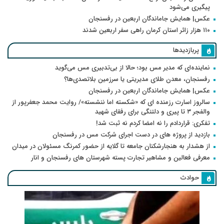
پیگیری می‌شود
عکس| همایش جاماندگان اربعین در رفسنجان
۱۱۰ هزار زائر استان کرمان راهی سفر اربعین شدند
پربازدیدها
نماینده‌ای که مدیر مس بود؛ حالا از بی‌تدبیری مس می‌گوید
رفسنجان، معدن طلای مدیریتی یا سرزمین بلاتصدی‌ها؟
عکس| همایش جاماندگان اربعین در رفسنجان
سالروز اسارت رزمنده ای که «شکسته اما ننشسته»/ روایت محمد جعفرپور از
والفجر ۳ تا پیری و دلتنگی برای رفقای شهید
تفکری: قراردادم را نه امضا کردم نه ثبت شد!
بازدید از پروژه های در دست اجرای شرکت مس در رفسنجان
از هشدار به هنجارشکنان جامعه تا گلایه از حضور کمرنگ مسئولان در میدان
معرفی فعالین و مشاهیر تجارت پسته شهرستان های رفسنجان و انار
حوادث