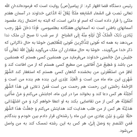
رئیس دستگاه قضا اظهار کرد: از پیامبر(ص) روایت است که فرموده‌اند؛ان الله
تعالی نَصَبَ فِی السَّمَاءِ السَّابِعَهِ مَلَکاً یُقَالُ لَهُ الدَّاعِی خداوند در آسمان هفتم
ملکی را قرار داده است که اسم او داعی است، که البته به احتمال زیاد مقصود
آسمانهای باطنی است نه آسمانهای هفتگانه بطلمیوسی. فَإِذَا دَخَلَ شَهْرُ رجب
یُنَادِی ذَلِکَ الْمَلَکُ کُلَّ لَیْلَهٍ مِنْهُ إِلَى الصَّبَاحِ از سر شب تا صبح آن ملک ندا
می‌دهد به همه که طُوبَى لِلذَّاکِرِینَ طُوبَى لِلطَّائِعِینَ خوشا به حال ذاکرانی که
ذکر خدا می‌گویند، خوشا به حال منقادان آن ملک می‌گوید یَقُولُ اللَّهُ تَعَالَى أَنَا
جَلِیسُ مَنْ جَالَسَنِی خداوند می‌فرماید من همنشین کسی هستم که همنشین
من باشد وَ مُطِیعُ مَنْ أَطَاعَنِی من مطیع کسی هستم که از من اطاعت کند وَ
غَافِرُ مَنِ استَغْفَرَنِی من بخشنده گناهان کسی هستم که استغفار کند الشَّهْرُ
شَهْرِی این ماه ماه من است وَ الْعَبْدُ عَبْدِی این بنده هم بنده من است وَ
الرَّحْمَهُ رَحْمَتِی این رحمت هم رحمت من است فَمَنْ دَعَانِی فِی هَذَا الشَّهْرِ
أَجَبْتُهُ هر کس دعا کند و بخواند مرا در این ماه، اجابتش می‌کنم وَ مَنْ سَأَلَنِی
أَعْطَیْتُهُ هر کس از من تقاضایی بکند به او اعطا خواهم کرد وَ مَنِ اسْتَهْدَانِی
هَدَیْتُهُ هر کس از من طلب هدایت کند هدایتش می‌کنم وَ جَعَلْتُ هَذَا الشَّهْرَ
حَبْلًا بَیْنِی وَ بَیْنَ عِبَادِی من این ماه را رشته‌ای قرار دادم بین خودم و بندگانم
فَمَنِ اعْتَصَمَ بِهِ وَصَلَ إِلَیَّ، هر کس به این رشته تمسک کند به من واصل
می‌شود.