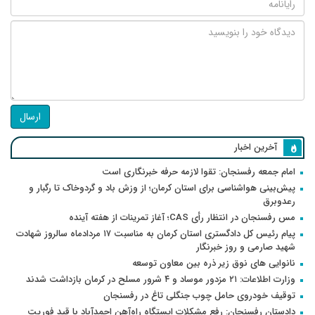
ارسال
آخرین اخبار
امام جمعه رفسنجان: تقوا لازمه حرفه خبرنگاری است
پیش‌بینی هواشناسی برای استان کرمان؛ از وزش باد و گردوخاک تا رگبار و
رعدوبرق
مس رفسنجان در انتظار رأی CAS؛ آغاز تمرینات از هفته آینده
پیام رئیس کل دادگستری استان کرمان به مناسبت ۱۷ مردادماه سالروز شهادت
شهید صارمی و روز خبرنگار
نانوایی های نوق زیر ذره بین معاون توسعه
وزارت اطلاعات: ۲۱ مزدور موساد و ۴ شرور مسلح در کرمان بازداشت شدند
توقیف خودروی حامل چوب جنگلی تاغ در رفسنجان
دادستان رفسنجان: رفع مشکلات ایستگاه راه‌آهن احمدآباد با قید فوریت