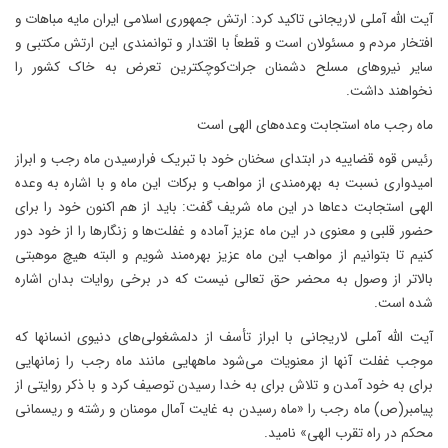
آیت الله آملی لاریجانی تاکید کرد: ارتش جمهوری اسلامی ایران مایه مباهات و
افتخار مردم و مسئولان‌ است و قطعاً با اقتدار و توانمندی این ارتش مکتبی و
سایر نیروهای مسلح دشمنان جرات‌کوچکترین تعرض به خاک کشور را
نخواهند داشت.
ماه رجب ماه استجابت وعده‌های الهی است
رئیس قوه قضاییه در ابتدای سخنان خود با تبریک فرارسیدن ماه رجب و ابراز
امیدواری نسبت به بهر‌ه‌مندی از مواهب و برکات این ماه و با اشاره به وعده
الهی استجابت دعاها در این ماه شریف گفت: باید از هم اکنون خود را برای
حضور قلبی و معنوی در این ماه عزیز آماده و غفلت‌ها و زنگارها را از خود دور
کنیم تا بتوانیم از مواهب این ماه عزیز بهره‌مند شویم و البته هیچ موهبتی
بالاتر از وصول به محضر حق تعالی نیست که در برخی روایات بدان اشاره
شده است.
آیت الله آملی لاریجانی با ابراز تأسف از دلمشغولی‌های دنیوی انسانها که
موجب غفلت آنها از معنویات می‌شود ماههایی مانند ماه رجب را زمانهایی
برای به خود آمدن و تلاش برای به خدا رسیدن توصیف کرد و با ذکر روایتی از
پیامبر(ص) ماه رجب را «ماه رسیدن به غایت آمال مومنان و رشته و ریسمانی
محکم در راه تقرب الهی» نامید.