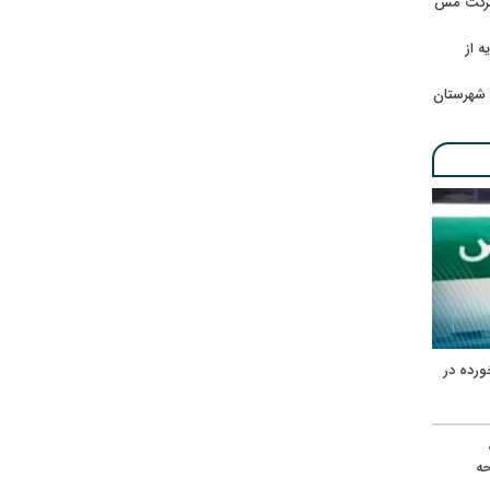
 شرکت مس
ه از
 شهرستان
ورده در
ه
حه