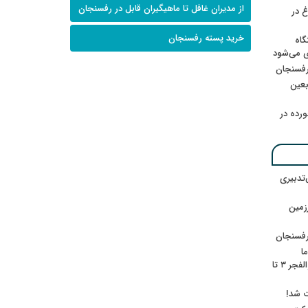
از مدیران غافل تا ماهیگیران قابل در رفسنجان
 در
خرید پسته رفسنجان
گاه
ی می‌شود
رفسنجان
ربعین
رده در
‌تدبیری
زمین
رفسنجان
ا
ننشسته»/ روایت محمد جعفرپور از والفجر ۳ تا
ت شد!