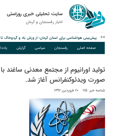
سایت تحلیلی خبری روراستی
اخبار رفسنجان و كرمان
پیش‌بینی هواشناسی برای استان کرمان؛ از وزش باد و گردوخاک تا ر
مس رفسنجان در انتظار رأی CAS؛ آغاز تمرینات از هفته آینده
صفحه اصلی
رفسنجان
سیاسی
گزارش
یادد
پیام رئیس کل دادگستری استان کرمان به مناسبت ۱۷ مردادماه سالروز شهادت شهید صارمی و روز خبرنگار
تولید اورانیوم از مجتمع معدنی ساغند با
صورت ویدئوکنفرانس آغاز شد.
شناسه خبر: 115
۲۰ فروردین ۱۳۹۲