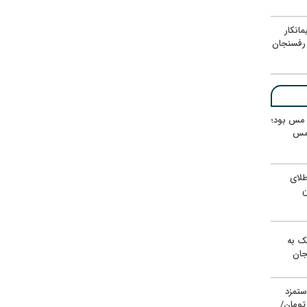
انکار
رفسنجان
ر مس بود؛
 مس
لای
ن
یک به
جان
ستمزد
یون تومان/