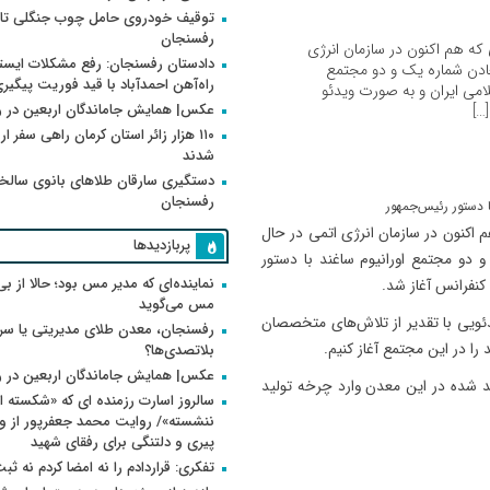
توقیف خودروی حامل چوب جنگلی تاغ
رفسنجان
 که هم اکنون در سازمان انرژی
دادستان رفسنجان: رفع مشکلات ایست
عادن شماره یک و دو مجتمع
راه‌آهن احمدآباد با قید فوریت پیگیر
امی ایران و به صورت ویدئو
عکس| همایش جاماندگان اربعین در 
…]
۱۱۰ هزار زائر استان کرمان راهی سفر ا
شدند
دستگیری سارقان طلاهای بانوی سالخو
رفسنجان
م اکنون در سازمان انرژی اتمی در حال
پربازدیدها
 دو مجتمع اورانیوم ساغند با دستور
نماینده‌ای که مدیر مس بود؛ حالا از بی
کنفرانس آغاز شد.
مس می‌گوید
دئویی با تقدیر از تلاش‌های متخصصان
رفسنجان، معدن طلای مدیریتی یا سر
ا در این مجتمع آغاز کنیم.
بلاتصدی‌ها؟
عکس| همایش جاماندگان اربعین در 
د شده در این معدن وارد چرخه تولید
سالروز اسارت رزمنده ای که «شکسته ام
پیری و دلتنگی برای رفقای شهید
تفکری: قراردادم را نه امضا کردم نه ثب