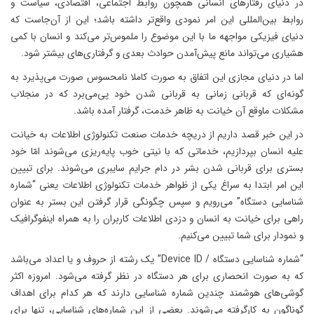
در دنیای رفتارهای انسانی همچون روابط اجتماعی، اقتصادی، سیاست و
روابط بین‌المللی این امر نمودی واقع‌تر داشته باشد؛ این از آن‌جاست که
دنیای فیزیکی مواجهه ما با این موضوع را ملموس‌تر می‌کند و انسان با کمی
هشیاری می‌تواند مانع پیش‌آمدن حوادث بعدی و گرفتاری‌های بیشتر شود.
اما در دنیای مجازی این اتفاق به صورت کاملا نامحسوس صورت می‌پذیرد به
گونه‌ای که قربانی زمانی به قربانی شدن خود پی‌می‌برد که در منجلاب
مشکلات ماوقع آن خیانت به ظاهر خدمت، گرفتار آمده باشد.
در این خبر قصد داریم از دریچه خدمات صنعت تکنولوژی اطلاعات به خیانت
علیه انسان بپردازیم، خدماتی که با نیتی خوب پایه‌ریزی می‌‎شوند امّا خود
بستری برای قربانی شدن بشر در دام جرایم سایبری می‌شوند. برای تبیین
این امر ابتدا به سراغ یکی از ظواهر خدمات تکنولوژی اطلاعات یعنی “شماره
شناسایی دستگاه” می‌رویم و سپس چگونگی قرار گرفتن این بستر به عنوان
راهی برای خیانت به انسان و دزدی اطلاعات کاربران را به همراه اینفوگرافیک
و نمودار برای شما تبیین می‌کنیم.
“شماره شناسایی دستگاه / Device ID” یک رشته از حروف و یا اعداد می‌باشد
که به صورت انحصاری برای هر دستگاه در نظر گرفته می‌شود. امروزه اکثر
گوشی‌های‌ هوشمند چندین شماره شناسایی دارند که هر کدام برای اهداف
گوناگون به کارگرفته می‌شوند. بعضی از این شماره‌های شناسایی، تنها برای