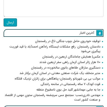
ارسال
آخرین اخبار
توقیف خودروی حامل چوب جنگلی تاغ در رفسنجان
دادستان رفسنجان: رفع مشکلات ایستگاه راه‌آهن احمدآباد با قید فوریت
پیگیری می‌شود
عکس| همایش جاماندگان اربعین در رفسنجان
۱۱۰ هزار زائر استان کرمان راهی سفر اربعین شدند
دستگیری سارقان طلاهای بانوی سالخورده در رفسنجان
مدیر متخلف یک شرکت صنعتی معدنی در استان کرمان برکنار شد
موکب بی بی شهربانو رفسنجان؛ پناهگاهی برای زائران نزدیک قتلگاه
فوت کودک ۷ ساله رفسنجانی در سانحه رانندگی
جا به جایی مهمانشهر کلید حل بوی نامطبوع منطقه
مهندس نادری‌نسب: مجتمع مس سرچشمه رفسنجان ستونِ مهمی از اقتصاد
و صنعت کشور است