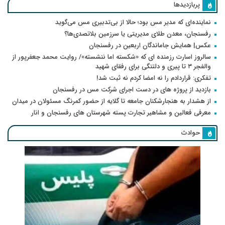
پربازدیدها
نماینده‌ای که مدیر مس بود؛ حالا از بی‌تدبیری مس می‌گوید
رفسنجان، معدن طلای مدیریتی یا سرزمین بلاتصدی‌ها؟
عکس| همایش جاماندگان اربعین در رفسنجان
سالروز اسارت رزمنده ای که «شکسته اما ننشسته»/ روایت محمد جعفرپور از
والفجر ۳ تا پیری و دلتنگی برای رفقای شهید
تفکری: قراردادم را نه امضا کردم نه ثبت شد!
بازدید از پروژه های در دست اجرای شرکت مس در رفسنجان
از هشدار به هنجارشکنان جامعه تا گلایه از حضور کمرنگ مسئولان در میدان
معرفی فعالین و مشاهیر تجارت پسته شهرستان های رفسنجان و انار
حوادث