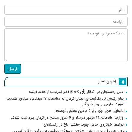
ارسال
آخرین اخبار
مس رفسنجان در انتظار رأی CAS؛ آغاز تمرینات از هفته آینده
پیام رئیس کل دادگستری استان کرمان به مناسبت ۱۷ مردادماه سالروز شهادت
شهید صارمی و روز خبرنگار
نانوایی های نوق زیر ذره بین معاون توسعه
وزارت اطلاعات: ۲۱ مزدور موساد و ۴ شرور مسلح در کرمان بازداشت شدند
توقیف خودروی حامل چوب جنگلی تاغ در رفسنجان
دادستان رفسنجان: رفع مشکلات ایستگاه راه‌آهن احمدآباد با قید فوریت