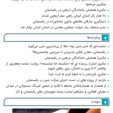
پیگیری می‌شود
عکس| همایش جاماندگان اربعین در رفسنجان
۱۱۰ هزار زائر استان کرمان راهی سفر اربعین شدند
دستگیری سارقان طلاهای بانوی سالخورده در رفسنجان
مدیر متخلف یک شرکت صنعتی معدنی در استان کرمان برکنار شد
پربازدیدها
نماینده‌ای که مدیر مس بود؛ حالا از بی‌تدبیری مس می‌گوید
رفسنجان، معدن طلای مدیریتی یا سرزمین بلاتصدی‌ها؟
عکس| همایش جاماندگان اربعین در رفسنجان
سالروز اسارت رزمنده ای که «شکسته اما ننشسته»/ روایت محمد جعفرپور از
والفجر ۳ تا پیری و دلتنگی برای رفقای شهید
تفکری: قراردادم را نه امضا کردم نه ثبت شد!
بازدید از پروژه های در دست اجرای شرکت مس در رفسنجان
از هشدار به هنجارشکنان جامعه تا گلایه از حضور کمرنگ مسئولان در میدان
معرفی فعالین و مشاهیر تجارت پسته شهرستان های رفسنجان و انار
حوادث