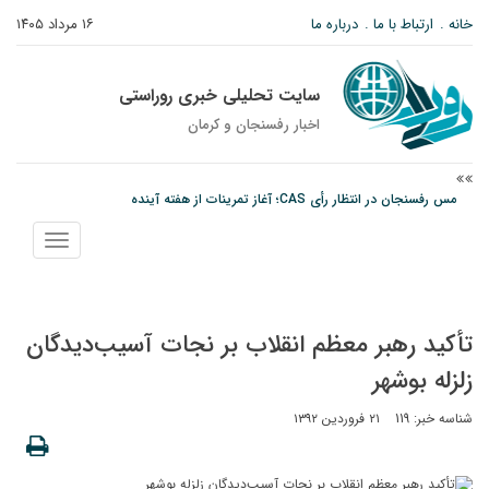
خانه
ارتباط با ما
درباره ما
۱۶ مرداد ۱۴۰۵
سایت تحلیلی خبری روراستی
اخبار رفسنجان و كرمان
مس رفسنجان در انتظار رأی CAS؛ آغاز تمرینات از هفته آینده
پیام رئیس کل دادگستری استان کرمان به مناسبت ۱۷ مردادماه سالروز شهادت شهید
نمایش
صارمی و روز خبرنگار
منو
نانوایی های نوق زیر ذره بین معاون توسعه
تأکید رهبر معظم انقلاب بر نجات آسیب‌دیدگان
زلزله بوشهر
شناسه خبر: 119
۲۱ فروردین ۱۳۹۲