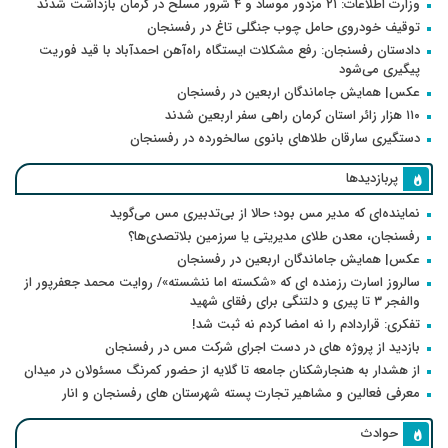
وزارت اطلاعات: ۲۱ مزدور موساد و ۴ شرور مسلح در کرمان بازداشت شدند
توقیف خودروی حامل چوب جنگلی تاغ در رفسنجان
دادستان رفسنجان: رفع مشکلات ایستگاه راه‌آهن احمدآباد با قید فوریت
پیگیری می‌شود
عکس| همایش جاماندگان اربعین در رفسنجان
۱۱۰ هزار زائر استان کرمان راهی سفر اربعین شدند
دستگیری سارقان طلاهای بانوی سالخورده در رفسنجان
پربازدیدها
نماینده‌ای که مدیر مس بود؛ حالا از بی‌تدبیری مس می‌گوید
رفسنجان، معدن طلای مدیریتی یا سرزمین بلاتصدی‌ها؟
عکس| همایش جاماندگان اربعین در رفسنجان
سالروز اسارت رزمنده ای که «شکسته اما ننشسته»/ روایت محمد جعفرپور از
والفجر ۳ تا پیری و دلتنگی برای رفقای شهید
تفکری: قراردادم را نه امضا کردم نه ثبت شد!
بازدید از پروژه های در دست اجرای شرکت مس در رفسنجان
از هشدار به هنجارشکنان جامعه تا گلایه از حضور کمرنگ مسئولان در میدان
معرفی فعالین و مشاهیر تجارت پسته شهرستان های رفسنجان و انار
حوادث