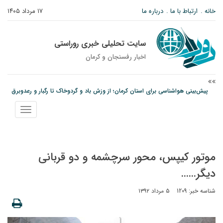
خانه
ارتباط با ما
درباره ما
۱۷ مرداد ۱۴۰۵
سایت تحلیلی خبری روراستی
اخبار رفسنجان و كرمان
پیش‌بینی هواشناسی برای استان کرمان؛ از وزش باد و گردوخاک تا رگبار و رعدوبرق
مس رفسنجان در انتظار رأی CAS؛ آغاز تمرینات از هفته آینده
نمایش
پیام رئیس کل دادگستری استان کرمان به مناسبت ۱۷ مردادماه سالروز شهادت شهید
منو
صارمی و روز خبرنگار
موتور کیپس، محور سرچشمه و دو قربانی
دیگر……
شناسه خبر: 1209
۵ مرداد ۱۳۹۲