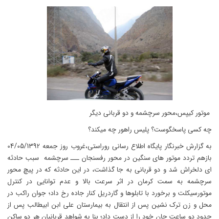
موتور کیپس،محور سرچشمه و دو قربانی دیگر
چه کسی پاسخگوست؟ پلیس راهور چه میکند؟
به گزارش خبرنگار پایگاه اطلاع رسانی روراستی،غروب روز جمعه 04/05/1392
بازهم تردد موتور های سنگین در محور رفسنجان ـــ سرچشمه سبب حادثه
ای دلخراش شد و دو قربانی به جا گذاشت، در این حادثه که در پیچ محور
سرچشمه به سمت کرمان در اثر سرعت بالا و عدم توانایی در کنترل
موتورسیکلت و برخورد با تابلوها و گاردریل کنار جاده رخ داد؛ جوان راکب در
محل و زن ترک نشین پس از انتقال به بیمارستان علی ابن ابیطالب پس از
حدود دو ساعت جان خود را از دست داد؛ بنا به شواهد قربانیان هر دو ساکن