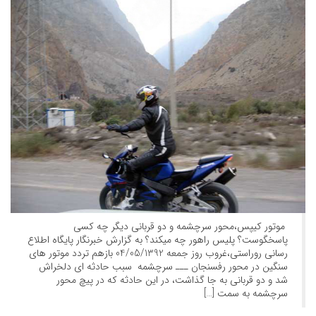
موتور کیپس،محور سرچشمه و دو قربانی دیگر چه کسی
پاسخگوست؟ پلیس راهور چه میکند؟ به گزارش خبرنگار پایگاه اطلاع
رسانی روراستی،غروب روز جمعه 04/05/1392 بازهم تردد موتور های
سنگین در محور رفسنجان ـــ سرچشمه سبب حادثه ای دلخراش
شد و دو قربانی به جا گذاشت، در این حادثه که در پیچ محور
سرچشمه به سمت […]