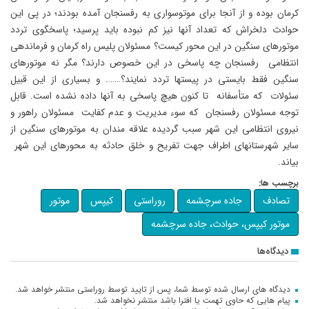
کرمان بوده و از آنجا برای موتوسواری به رفسنجان آمده بودند؛ در پی این
حوادث دلخراش که تعداد آنها نیز کم نبوده باید پرسید؛ پاسخگوی تردد
موتورهای سنگین در این محور کیست؟ مسئولان پلیس راه کرمان و فرماندهی
انتظامی رفسنجان چه پاسخی در این خصوص دارند؟ مگر نه موتورهای
سنگین فقط بایستی در پیستها تردد نمایند؟……. و بسیاری از این قبیل
سئولات که متأسفانه تا کنون هیچ پاسخی به آنها داده نشده است. قابل
توجه مسئولان رفسنجان که سوء مدیریت و عدم کفایت مسئولان راهور و
نیروی انتظامی این شهر سبب گردیده علاقه مندان به موتورهای سنگین از
سایر شهرستانهای اطراف جهت تفریح و خلق حادثه به محورهای این شهر
بیاند.
برچسب ها:
تصادف
جاده سرچشمه
روراستی
کیپس
موتور
موتور کیپس، حوادث، جاده سرچشمه
دیدگاه‌ها
دیدگاه های ارسال شده توسط شما، پس از تایید توسط روراستی منتشر خواهد شد.
پیام هایی که حاوی تهمت یا افترا باشد منتشر نخواهد شد.