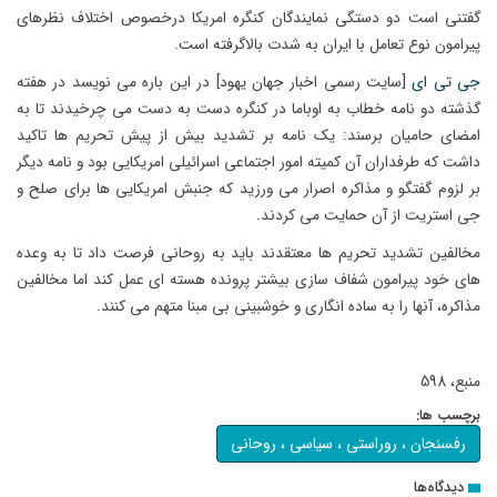
گفتنی است دو دستگی نمایندگان کنگره امریکا درخصوص اختلاف نظرهای
پیرامون نوع تعامل با ایران به شدت بالاگرفته است.
جی تی ای
[سایت رسمی اخبار جهان یهود] در این باره می نویسد در هفته
گذشته دو نامه خطاب به اوباما در کنگره دست به دست می چرخیدند تا به
امضای حامیان برسند: یک نامه بر تشدید بیش از پیش تحریم ها تاکید
داشت که طرفداران آن کمیته امور اجتماعی اسرائیلی امریکایی بود و نامه دیگر
بر لزوم گفتگو و مذاکره اصرار می ورزید که جنبش امریکایی ها برای صلح و
جی استریت از آن حمایت می کردند.
مخالفین تشدید تحریم ها معتقدند باید به روحانی فرصت داد تا به وعده
های خود پیرامون شفاف سازی بیشتر پرونده هسته ای عمل کند اما مخالفین
مذاکره، آنها را به ساده انگاری و خوشبینی بی مبنا متهم می کنند.
منبع، 598
برچسب ها:
رفسنجان ، روراستی ، سیاسی ، روحانی
دیدگاه‌ها