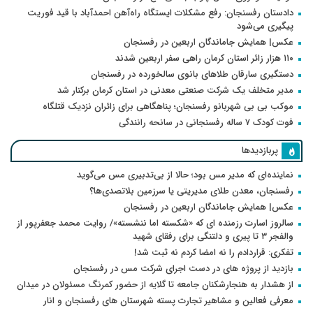
دادستان رفسنجان: رفع مشکلات ایستگاه راه‌آهن احمدآباد با قید فوریت
پیگیری می‌شود
عکس| همایش جاماندگان اربعین در رفسنجان
۱۱۰ هزار زائر استان کرمان راهی سفر اربعین شدند
دستگیری سارقان طلاهای بانوی سالخورده در رفسنجان
مدیر متخلف یک شرکت صنعتی معدنی در استان کرمان برکنار شد
موکب بی بی شهربانو رفسنجان؛ پناهگاهی برای زائران نزدیک قتلگاه
فوت کودک ۷ ساله رفسنجانی در سانحه رانندگی
پربازدیدها
نماینده‌ای که مدیر مس بود؛ حالا از بی‌تدبیری مس می‌گوید
رفسنجان، معدن طلای مدیریتی یا سرزمین بلاتصدی‌ها؟
عکس| همایش جاماندگان اربعین در رفسنجان
سالروز اسارت رزمنده ای که «شکسته اما ننشسته»/ روایت محمد جعفرپور از
والفجر ۳ تا پیری و دلتنگی برای رفقای شهید
تفکری: قراردادم را نه امضا کردم نه ثبت شد!
بازدید از پروژه های در دست اجرای شرکت مس در رفسنجان
از هشدار به هنجارشکنان جامعه تا گلایه از حضور کمرنگ مسئولان در میدان
معرفی فعالین و مشاهیر تجارت پسته شهرستان های رفسنجان و انار