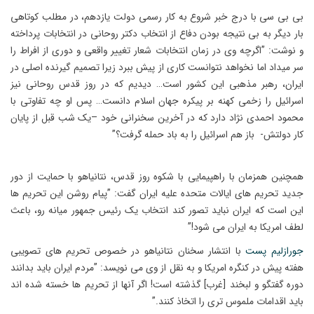
بی بی سی با درج خبر شروع به کار رسمی دولت یازدهم، در مطلب کوتاهی
بار دیگر به بی نتیجه بودن دفاع از انتخاب دکتر روحانی در انتخابات پرداخته
و نوشت: ”اگرچه وی در زمان انتخابات شعار تغییر واقعی و دوری از افراط را
سر میداد اما نخواهد نتوانست کاری از پیش ببرد زیرا تصمیم گیرنده اصلی در
ایران، رهبر مذهبی این کشور است… دیدیم که در روز قدس روحانی نیز
اسرائیل را زخمی کهنه بر پیکره جهان اسلام دانست… پس او چه تفاوتی با
محمود احمدی نژاد دارد که در آخرین سخنرانی خود –یک شب قبل از پایان
کار دولتش- باز هم اسرائیل را به باد حمله گرفت؟”
همچنین همزمان با راهپیمایی با شکوه روز قدس، نتانیاهو با حمایت از دور
جدید تحریم های ایالات متحده علیه ایران گفت: ”پیام روشن این تحریم ها
این است که ایران نباید تصور کند انتخاب یک رئیس جمهور میانه رو، باعث
لطف امریکا به ایران می شود!”
جورازلیم پست
با انتشار سخنان نتانیاهو در خصوص تحریم های تصویبی
هفته پیش در کنگره امریکا و به نقل از وی می نویسد: ”مردم ایران باید بدانند
دوره گفتگو و لبخند [غرب] گذشته است! اگر آنها از تحریم ها خسته شده اند
باید اقدامات ملموس تری را اتخاذ کنند.”