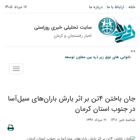
خانه
ارتباط با ما
درباره ما
۱۷ مرداد ۱۴۰۵
سایت تحلیلی خبری روراستی
اخبار رفسنجان و كرمان
نانوایی های نوق زیر ذره بین معاون توسعه
مس رفسنجان در انتظار رأی CAS؛ آغاز تمرینات از هفته آینده
نمایش
پیام رئیس کل دادگستری استان کرمان به مناسبت ۱۷ مردادماه سالروز شهادت شهید
منو
صارمی و روز خبرنگار
جان باختن ۴تن بر اثر بارش باران‌های سیل‌آسا
در جنوب استان کرمان
شناسه خبر: 1301
۲۱ مرداد ۱۳۹۲