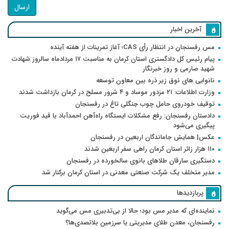
ارسال
آخرین اخبار
مس رفسنجان در انتظار رأی CAS؛ آغاز تمرینات از هفته آینده
پیام رئیس کل دادگستری استان کرمان به مناسبت ۱۷ مردادماه سالروز شهادت
شهید صارمی و روز خبرنگار
نانوایی های نوق زیر ذره بین معاون توسعه
وزارت اطلاعات: ۲۱ مزدور موساد و ۴ شرور مسلح در کرمان بازداشت شدند
توقیف خودروی حامل چوب جنگلی تاغ در رفسنجان
دادستان رفسنجان: رفع مشکلات ایستگاه راه‌آهن احمدآباد با قید فوریت
پیگیری می‌شود
عکس| همایش جاماندگان اربعین در رفسنجان
۱۱۰ هزار زائر استان کرمان راهی سفر اربعین شدند
دستگیری سارقان طلاهای بانوی سالخورده در رفسنجان
مدیر متخلف یک شرکت صنعتی معدنی در استان کرمان برکنار شد
پربازدیدها
نماینده‌ای که مدیر مس بود؛ حالا از بی‌تدبیری مس می‌گوید
رفسنجان، معدن طلای مدیریتی یا سرزمین بلاتصدی‌ها؟