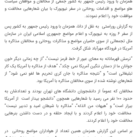
همزمان با ورود رئیس جمهور به کشور جمعی از مخالفان و موافقان سیاست
هاو مواضع و اقدامات روحانی در سفر نیویورک با بیان شعارهایی مخالفت و
موافقت خود را اعلام نمودند.
به گزارش روراستی به نقل از دانا، همزمان با ورود رئیس جمهور به کشور پس
از سفر ۶ روزه به نیویورک و اعلام مواضع جمهوری اسلامی ایران در سازمان
ملل تجمعاتی از سوی حامیان مواضع و مذاکرات روحانی و مخالفان مذاکره با
آمریکا در فرودگاه مهرآباد شکل گرفت.
“نرمش قهرمانانه به معنای عبور از خط قرمز نیست”، “از چه زمانی دیگر خون
جوانان ما از دستان ننگین آمریکا نمی چکد”، “هدف از مذاکره با آمریکا یک کار
تبلیغاتی است” و “نتیجه مذاکره با جان کری تحریم ها لغو نمی شود” از
شعارهای نوشته شده از سوی مخالفان مذاکره با آمریکا بود.
مخالفان که عموماً از دانشجویان دانشگاه های تهران بودند و تعدادشان به
حدود ۱۰۰ نفر می رسید با شعارهایی همچون “دانشجو بیدار است از آمریکا
بیزار است” و “هیهات من الذله”، “مذاکره با شیطان امید و تدبیر نیست”
مخالفت خود را اعلام کردند و با ایجاد حلقه و در دست داشتن بنرهایی
مخالفت خود را اعلام کردند.
بر اساس این گزارش همزمان همین تعداد از هواداران مواضع روحانی در