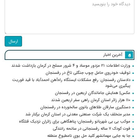
ارسال
آخرین اخبار
وزارت اطلاعات: ۲۱ مزدور موساد و ۴ شرور مسلح در کرمان بازداشت شدند
توقیف خودروی حامل چوب جنگلی تاغ در رفسنجان
دادستان رفسنجان: رفع مشکلات ایستگاه راه‌آهن احمدآباد با قید فوریت
پیگیری می‌شود
عکس| همایش جاماندگان اربعین در رفسنجان
۱۱۰ هزار زائر استان کرمان راهی سفر اربعین شدند
دستگیری سارقان طلاهای بانوی سالخورده در رفسنجان
مدیر متخلف یک شرکت صنعتی معدنی در استان کرمان برکنار شد
موکب بی بی شهربانو رفسنجان؛ پناهگاهی برای زائران نزدیک قتلگاه
فوت کودک ۷ ساله رفسنجانی در سانحه رانندگی
جا به جایی مهمانشهر کلید حل بوی نامطبوع منطقه