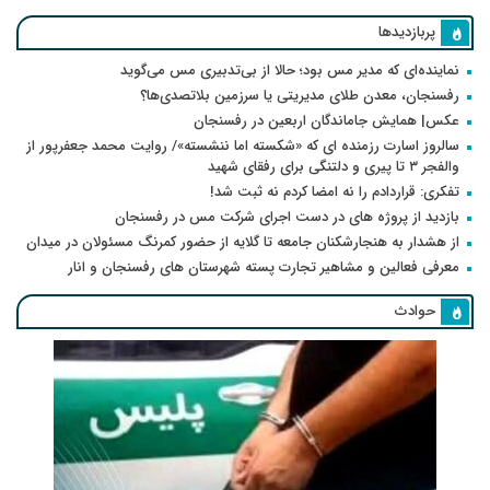
پربازدیدها
نماینده‌ای که مدیر مس بود؛ حالا از بی‌تدبیری مس می‌گوید
رفسنجان، معدن طلای مدیریتی یا سرزمین بلاتصدی‌ها؟
عکس| همایش جاماندگان اربعین در رفسنجان
سالروز اسارت رزمنده ای که «شکسته اما ننشسته»/ روایت محمد جعفرپور از
والفجر ۳ تا پیری و دلتنگی برای رفقای شهید
تفکری: قراردادم را نه امضا کردم نه ثبت شد!
بازدید از پروژه های در دست اجرای شرکت مس در رفسنجان
از هشدار به هنجارشکنان جامعه تا گلایه از حضور کمرنگ مسئولان در میدان
معرفی فعالین و مشاهیر تجارت پسته شهرستان های رفسنجان و انار
حوادث