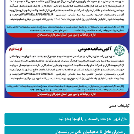
تبلیغات متنی
داغ ترین حوادث رفسنجان را اینجا بخوانید
از مدیران غافل تا ماهیگیران قابل در رفسنجان