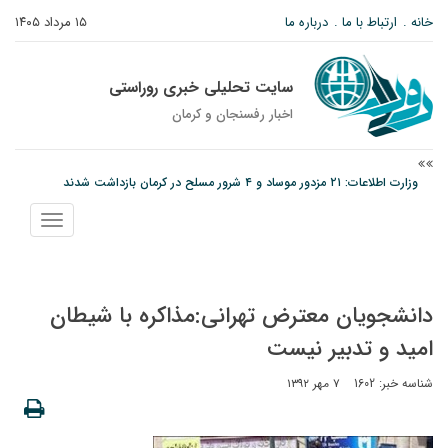
خانه
ارتباط با ما
درباره ما
۱۵ مرداد ۱۴۰۵
سایت تحلیلی خبری روراستی
اخبار رفسنجان و كرمان
وزارت اطلاعات: ۲۱ مزدور موساد و ۴ شرور مسلح در کرمان بازداشت شدند
توقیف خودروی حامل چوب جنگلی تاغ در رفسنجان
نمایش
دادستان رفسنجان: رفع مشکلات ایستگاه راه‌آهن احمدآباد با قید فوریت پیگیری
منو
می‌شود
دانشجویان معترض تهرانی:مذاکره با شیطان
امید و تدبیر نیست
شناسه خبر: 1602
۷ مهر ۱۳۹۲