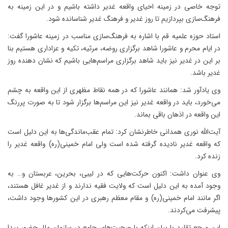
توجه خاصی در زمینه احیای واقعه غدیر داشته باشیم و در این زمینه به
فرهنگ‌سازی بپردازیم تا روز غدیر و فرهنگ غدیر شناسانده شود.
استاد حوزه علمیه قم با اشاره به فرهنگ‌سازی مناسب در زمینه عاشورا گفت:
در ایام محرم و عاشورا شاهد برگزاری روضه، مرثیه، تکیه و عزاداری هستیم بنا
بر این در غدیر نیز باید شاهد برگزاری مراسم‌هایی باشیم که نشان دهنده روز
غدیر باشد.
وی یادآور شد: همانند عاشورا که در همه نقاط مظهری از این واقعه به چشم
می‌خورد، باید در واقعه غدیر نیز این مراسم‌ها برگزار شود تا به صورت پررنگ
این واقعه در اذهان باقی بماند.
آیت‌الله نوری همدانی خاطرنشان کرد: تمام عقب‌ماندگی‌ها به این دلیل است
که واقعه غدیر نادیده گرفته شده است ولی امام خمینی(ره) واقعه غدیر را
زنده کرد.
وی عنوان داشت: اکنون حرکت‌هایی که در لیبی، بحرین، عربستان و… به
وجود آمده به این دلیل است که ولایت فقیه ندارند و از غدیر غافل هستند،
اگر مانند امام خمینی(ره) و مقام معظم رهبری در این کشورها وجود داشت،
پیشرفت می‌کردند.
این مرجع تقلید با بیان اینکه با صحبت‌های جامع در سازمان ملل حضور پیدا