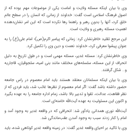
وی با بیان اینکه مسئله ولایت و امامت یکی از موضوعات مهم بوده که از
اصول فرهنگ اسلامی است گفت: خداوند از زمانی که انسان را در سطح عالم
خلق کرد، آنها را بدون رهبر و راهنما رها نکرده است که این امر نشان‌دهنده
اهمیت مسئله رهبری و ولایت است.
این مرجع تقلید خاطرنشان کرد: زمانی که پیامبر اکرم(ص)؛ امام علی(ع) را به
عنوان پیشوا معرفی کرد، خداوند نعمت و دین وی را تکمیل کرد.
وی خاطرنشان کرد: مسئله غدیر، مسئله مهمی است و در طول تاریخ به دلیل
انحراف از این مسئله، سلسله‌های مختلف مانند بنی امیه، سلجوقیان، قاجاریه
و… شکل گرفتند.
وی با بیان اینکه مسلمانان معتقد هستند باید امام معصوم در راس جامعه
حضور داشته باشد گفت: اگر امام معصوم از نظرها غائب شد، باید فردی که از
نظر فقاهت، عدالت، تقوا و تدبیر بالا باشد، زمام اداره جامعه را به عهده بگیرد
و اکنون این مسئولیت به عهده آیت‌الله خامنه‌ای است.
آیت‌الله نوری همدانی یادآور شد: انحرافی که در واقعه غدیر به وجود آمد و
امام را کنار زدند سبب به وجود آمدن عقب‌ماندگی شد.
وی با تاکید بر احیای واقعه غدیر گفت: در زمینه واقعه غدیر کوتاهی شده، باید