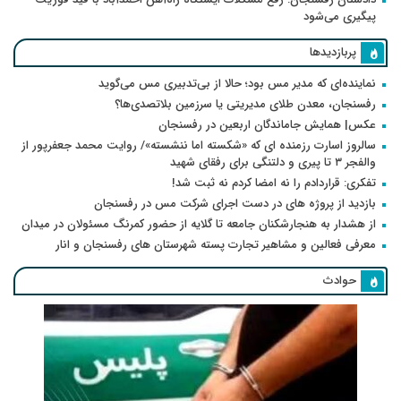
پیگیری می‌شود
پربازدیدها
نماینده‌ای که مدیر مس بود؛ حالا از بی‌تدبیری مس می‌گوید
رفسنجان، معدن طلای مدیریتی یا سرزمین بلاتصدی‌ها؟
عکس| همایش جاماندگان اربعین در رفسنجان
سالروز اسارت رزمنده ای که «شکسته اما ننشسته»/ روایت محمد جعفرپور از
والفجر ۳ تا پیری و دلتنگی برای رفقای شهید
تفکری: قراردادم را نه امضا کردم نه ثبت شد!
بازدید از پروژه های در دست اجرای شرکت مس در رفسنجان
از هشدار به هنجارشکنان جامعه تا گلایه از حضور کمرنگ مسئولان در میدان
معرفی فعالین و مشاهیر تجارت پسته شهرستان های رفسنجان و انار
حوادث