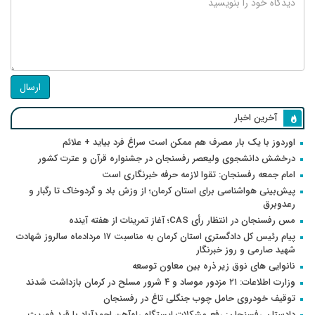
ارسال
آخرین اخبار
اوردوز با یک بار مصرف هم ممکن است سراغ فرد بیاید + علائم
درخشش دانشجوی ولیعصر رفسنجان در جشنواره قرآن و عترت کشور
امام جمعه رفسنجان: تقوا لازمه حرفه خبرنگاری است
پیش‌بینی هواشناسی برای استان کرمان؛ از وزش باد و گردوخاک تا رگبار و
رعدوبرق
مس رفسنجان در انتظار رأی CAS؛ آغاز تمرینات از هفته آینده
پیام رئیس کل دادگستری استان کرمان به مناسبت ۱۷ مردادماه سالروز شهادت
شهید صارمی و روز خبرنگار
نانوایی های نوق زیر ذره بین معاون توسعه
وزارت اطلاعات: ۲۱ مزدور موساد و ۴ شرور مسلح در کرمان بازداشت شدند
توقیف خودروی حامل چوب جنگلی تاغ در رفسنجان
دادستان رفسنجان: رفع مشکلات ایستگاه راه‌آهن احمدآباد با قید فوریت