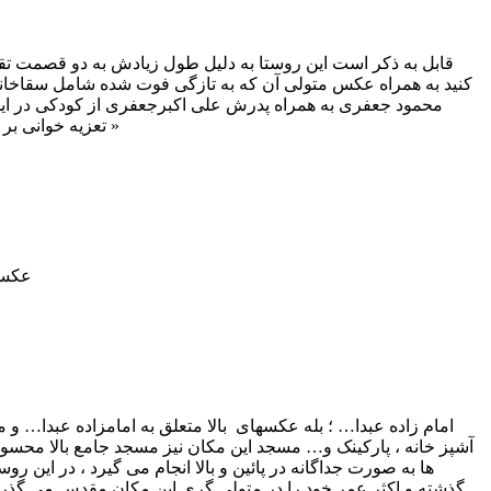
قابل به ذکر است این روستا به دلیل طول زیادش به دو قصمت تقس
کنید به همراه عکس متولی آن که به تازگی فوت شده شامل سقاخانه 
محمود جعفری به همراه پدرش علی اکبرجعفری از کودکی در این س
تعزیه خوانی بر گزار می گردد ، و مسجد این مکان به عنوان مسجد جامع روستای پائین محسوب می شود .« گفتنی ایست در این روستا ده مسجد وجود دارد »
عکسه
امام زاده عبدا… ؛ بله عکسهای بالا متعلق به امامزاده عبدا… و م
آشپز خانه ، پارکینک و… مسجد این مکان نیز مسجد جامع بالا محسو
ها به صورت جداگانه در پائین و بالا انجام می گیرد ، در این 
گذشته و اکثر عمر خود را در متولی گری این مکان مقدس می گذران