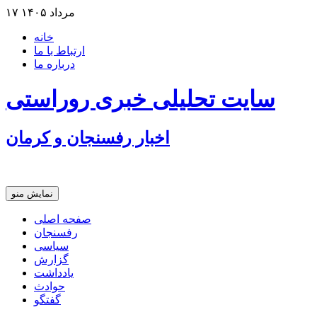
۱۷ مرداد ۱۴۰۵
خانه
ارتباط با ما
درباره ما
سایت تحلیلی خبری روراستی
اخبار رفسنجان و كرمان
نمایش منو
نانوایی های نوق زیر ذره بین معاون توسعه
صفحه اصلی
رفسنجان
مس رفسنجان در انتظار رأی CAS؛ آغاز تمرینات از هفته آینده
سیاسی
گزارش
یادداشت
حوادث
گفتگو