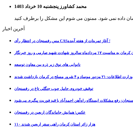
محمد کشاورز
پنجشنبه 10 خرداد 1403
ن داده نمی شود. ممنون می شوم این مشکل را برطرف کنید
آخرین اخبار
مس رفسنجان در انتظار رأی CAS؛ آغاز تمرینات از هفته آینده
نانوایی های نوق زیر ذره بین معاون توسعه
وزارت اطلاعات: ۲۱ مزدور موساد و ۴ شرور مسلح در کرمان بازداشت شدند
توقیف خودروی حامل چوب جنگلی تاغ در رفسنجان
نجان: رفع مشکلات ایستگاه راه‌آهن احمدآباد با قید فوریت پیگیری می‌شود
عکس| همایش جاماندگان اربعین در رفسنجان
۱۱۰ هزار زائر استان کرمان راهی سفر اربعین شدند