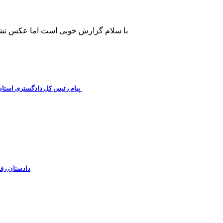
با سلام گزارش خوبی است اما عکس نشا
پیام رئیس کل دادگستری استان کرمان به مناسبت ۱۷ مردادماه سالروز شهادت شهید صارمی و روز خبرنگار
دادستان رفس