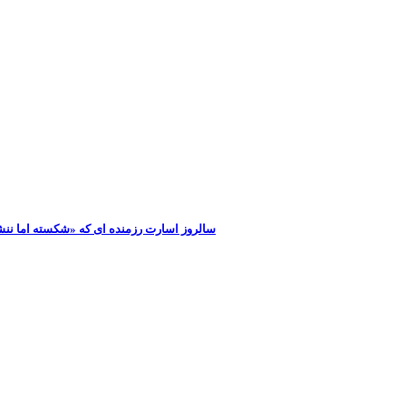
سالروز اسارت رزمنده ای که «شکسته اما ننشسته»/ روایت محمد ج