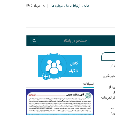
خانه
ارتباط با ما
درباره ما
۱۸ مرداد ۱۴۰۵
در
خبرنگاری
تبلیغات
؛ از
ق
در انتظار رأی CAS؛ آغاز تمرینات
به
هید