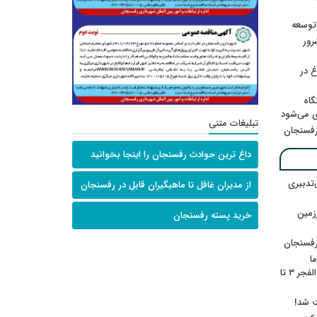
 توسعه
: ۲۱ مزدور موساد و ۴ شرور
 در
گاه
ی می‌شود
تبلیغات متنی
رفسنجان
داغ ترین حوادث رفسنجان را اینجا بخوانید
‌تدبیری
از مدیران غافل تا ماهیگیران قابل در رفسنجان
زمین
خرید پسته رفسنجان
رفسنجان
ا
ننشسته»/ روایت محمد جعفرپور از والفجر ۳ تا
ت شد!