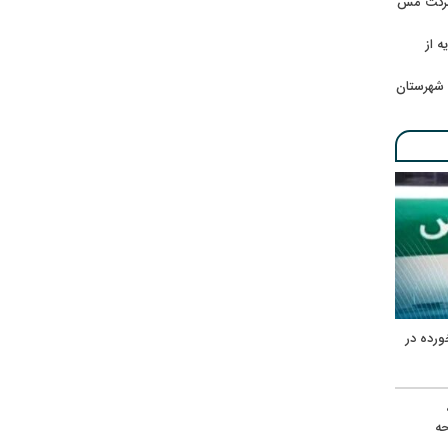
 شرکت مس
ه از
 شهرستان
ورده در
ه
حه