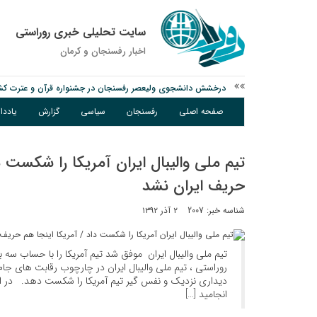
سایت تحلیلی خبری روراستی
اخبار رفسنجان و كرمان
درخشش دانشجوی ولیعصر رفسنجان در جشنواره قرآن و عترت کش
امام جمعه رفسنجان: تقوا لازمه حرفه خبرنگاری است
صفحه اصلی
رفسنجان
سیاسی
گزارش
یادد
پیش‌بینی هواشناسی برای استان کرمان؛ از وزش باد و گردوخاک تا ر
تیم ملی والیبال ایران آمریکا را شکست د
حریف ایران نشد
شناسه خبر: 2007
۲ آذر ۱۳۹۲
تیم ملی والیبال ایران موفق شد تیم آمریکا را با حساب س
روراستی ، تیم ملی والیبال ایران در چارچوب رقابت های جا
دیداری نزدیک و نفس گیر تیم آمریکا را شکست دهد. در ا
انجامید […]