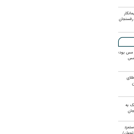
انکار
رفسنجان
ر مس بود؛
 مس
لای
ن
یک به
جان
ستمزد
یون تومان/