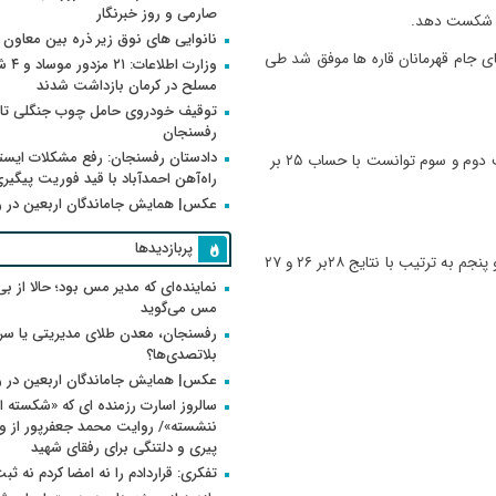
صارمی و روز خبرنگار
دو شکست دهد.
نانوایی های نوق زیر ذره بین معاون
ای جام قهرمانان قاره ها موفق شد طی
وزارت اطلاعات
مسلح در کرمان بازداشت شدند
توقیف خودروی حامل چوب جنگلی تاغ
رفسنجان
دادستان رفسنجان: رفع مشکلات ایست
در این دیدار که پنج ست به طول انجامید تیم آمریکا در دو ست دوم و سوم توانست با حساب ۲۵ بر
راه‌آهن احمدآباد با قید فوریت پیگیر
عکس| همایش جاماندگان اربعین در 
پربازدیدها
ملی پوشان کشورمان نیز موفق شدند در ست های اول و چهارم و پنجم به ترتیب با نتایج ۲۸بر ۲۶ و ۲۷
نماینده‌ای که مدیر مس بود؛ حالا از بی
مس می‌گوید
رفسنجان، معدن طلای مدیریتی یا سر
بلاتصدی‌ها؟
عکس| همایش جاماندگان اربعین در 
سالروز اسارت رزمنده ای که «شکسته ام
پیری و دلتنگی برای رفقای شهید
تفکری: قراردادم را نه امضا کردم نه ثب