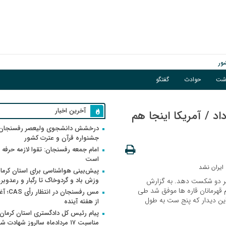
ور
اشت
حوادث
گفتگو
گبار و رعدوبرق
آخرین اخبار
اد / آمریکا اینجا هم
درخشش دانشجوی ولیعصر رفسنجان 
جشنواره قرآن و عترت کشور
امام جمعه رفسنجان: تقوا لازمه حرفه 
است
پیش‌بینی هواشناسی برای استان کرمان
وزش باد و گردوخاک تا رگبار و رعدوبر
ه بر دو شکست دهد. به گزارش
م قهرمانان قاره ها موفق شد طی
مس رفسنجان 
ین دیدار که پنج ست به طول
از هفته آینده
پیام رئیس کل دادگستری استان کرمان 
مناسبت ۱۷ مردادماه سالروز شهادت ش