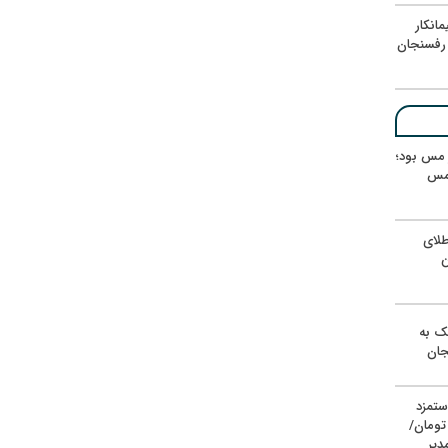
انکار
رفسنجان
ر مس بود؛
 مس
لای
ن
یک به
جان
ستمزد
یون تومان/
دیر