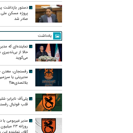
دستور بازداشت پیم
پروژه مسکن ملی 
صادر شد
یادداشت
نماینده‌ای که مدی
حالا از بی‌تدبیری
می‌گوید
رفسنجان، معدن ط
مدیریتی یا سرزمی
بلاتصدی‌ها؟
پلی‌آف نابرابر؛ شل
قلب فوتبال رفسن
مدیر غیربومی با د
روزانه ۲۳ میل
آقای نماینده این م