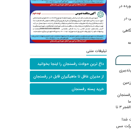
رده در
 در
گاهی
حه
تبلیغات متنی
داغ ترین حوادث رفسنجان را اینجا بخوانید
‌تدبیری
از مدیران غافل تا ماهیگیران قابل در رفسنجان
زمین
خرید پسته رفسنجان
رفسنجان
ا
ننشسته»/ روایت محمد جعفرپور از والفجر ۳ تا
ت شد!
 شرکت مس