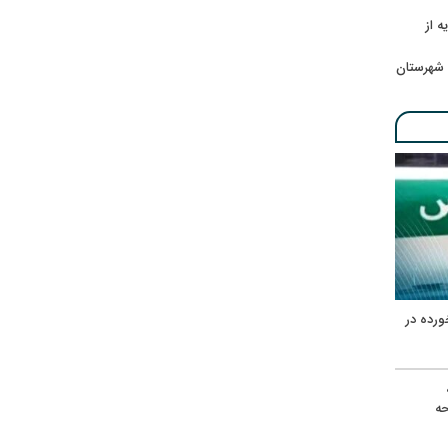
ه از
 شهرستان
ورده در
ه
حه