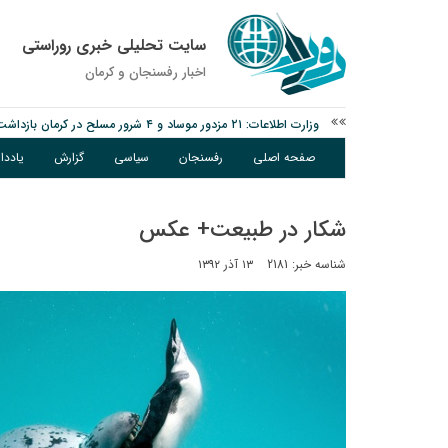
سایت تحلیلی خبری روراستی
اخبار رفسنجان و كرمان
وزارت اطلاعات: ۲۱ مزدور موساد و ۴ شرور مسلح در کرمان بازداشت شدند
توقیف خودروی حامل چوب جنگلی تاغ در رفسنجان
صفحه اصلی
رفسنجان
سیاسی
گزارش
یادد
نانوایی های نوق زیر ذره بین معاون توسعه
شکار در طبیعت+ عکس
شناسه خبر: 2181
۱۳ آذر ۱۳۹۲