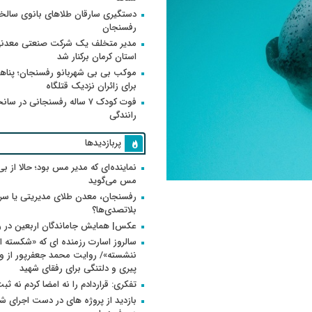
دستگیری سارقان طلاهای بانوی سالخو
رفسنجان
مدیر متخلف یک شرکت صنعتی معدنی
استان کرمان برکنار شد
موکب بی بی شهربانو رفسنجان؛ پناه
برای زائران نزدیک قتلگاه
فوت کودک ۷ ساله رفسنجانی در سان
رانندگی
پربازدیدها
نماینده‌ای که مدیر مس بود؛ حالا از بی
مس می‌گوید
رفسنجان، معدن طلای مدیریتی یا سر
بلاتصدی‌ها؟
عکس| همایش جاماندگان اربعین در 
سالروز اسارت رزمنده ای که «شکسته ام
پیری و دلتنگی برای رفقای شهید
تفکری: قراردادم را نه امضا کردم نه ثب
بازدید از پروژه های در دست اجرای