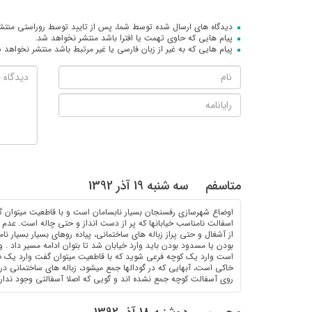
دیدگاه های ارسال شده توسط شما، پس از تایید توسط روراستی منتش
پیام هایی که حاوی تهمت یا افترا باشد منتشر نخواهد شد.
پیام هایی که به غیر از زبان فارسی یا غیر مرتبط باشد منتشر نخواهد 
متاسفم
سه شنبه 19 آذر 1392
اوضاع شهرسازی رفسنجان بسیار نابسامان است و با قاطعیت میتوان گ
اسفالت نامناسب خیابانها که پر از دست انداز و حتی چاله است. عد
از آشغال و حتی پراز زباله های ساختمانی، پیاده روهای بسیار بسیار نام
بودن یا مسدود بودن باید وارد خیابان شد تا بتوان ادامه مسیر داد . و
است وارد یک کوچه فرعی شوید که با قاطعیت میتوان گفت وارد یک ضبا
خاکی است، آبهایی که در گودالها جمع میشود، زباله های ساختمانی در گو
روی آسفالت کوچه جمع نشده اند و گویی که اصلا آسفالتی وجود ندارد