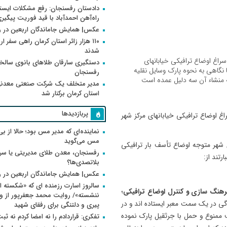
دادستان رفسنجان: رفع مشکلات ایست
راه‌آهن احمدآباد با قید فوریت پیگیر
عکس| همایش جاماندگان اربعین در 
۱۱۰ هزار زائر استان کرمان راهی سفر ا
شدند
راغ اوضاع ترافیکی خیابانهای
دستگیری سارقان طلاهای بانوی سالخو
ا نگاهی به نحوه پارک وسایل نقلیه
رفسنجان
ه منشاء آن سه دلیل عمده است
مدیر متخلف یک شرکت صنعتی معدنی
استان کرمان برکنار شد
پربازدیدها
 اوضاع ترافیکی خیابانهای مرکز شهر
نماینده‌ای که مدیر مس بود؛ حالا از بی
مس می‌گوید
ی شهر متوجه اوضاع تأسف بار ترافیکی
رفسنجان، معدن طلای مدیریتی یا سر
تند از:
بلاتصدی‌ها؟
عکس| همایش جاماندگان اربعین در 
سالروز اسارت رزمنده ای که «شکسته ام
؛
ی در یک سمت معبر ایستاده اند و در
پیری و دلتنگی برای رفقای شهید
 ممنوع و حمل با جرثقیل پارک نموده
تفکری: قراردادم را نه امضا کردم نه ثب