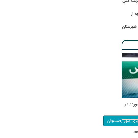
 شرکت مس
ه از
 شهرستان
ورده در
یری شهر رفسنجان
ه
حه