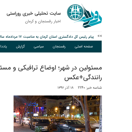
سایت تحلیلی خبری روراستی
اخبار رفسنجان و كرمان
پیام رئیس کل دادگستری استان کرمان به مناسبت ۱۷ مردادماه سالروز شهادت شهید صارمی و روز خبرنگار
نانوایی های نوق زیر ذره بین معاون توسعه
صفحه اصلی
رفسنجان
سیاسی
گزارش
یادد
مس رفسنجان در انتظار رأی CAS؛ آغاز تمرینات از هفته آینده
مسئولین در شهر؛ اوضاع ترافیکی و مسئو
رانندگی+عکس
شناسه خبر: 2240
۱۸ آذر ۱۳۹۲