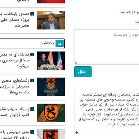
ر خواهد شد.
دستور بازداشت پیم
پروژه مسکن ملی 
شد.
صادر شد
یادداشت
نماینده‌ای که مدی
حالا از بی‌تدبیری
می‌گوید
ارسال
رفسنجان، معدن ط
مدیریتی یا سرزمی
بلاتصدی‌ها؟
فت رفسنجان ویرانه ای بیشتر نیست.
م زه کشی مناسب و جوی های همیشه پر
ناسب که هنگام عبور از آنها بدلیل خراب
پلی‌آف نابرابر؛ شل
دیگر اینکه از هر خیابان اصلی کافی
له دان بزرگ میشوید. اکثر کوچه ها
قلب فوتبال رفسن
شه و کنارها، و یا خاکهایی که سالها ار
. شهرما ویرانه است
مدیر غیربومی با د
روزانه ۲۳ میل