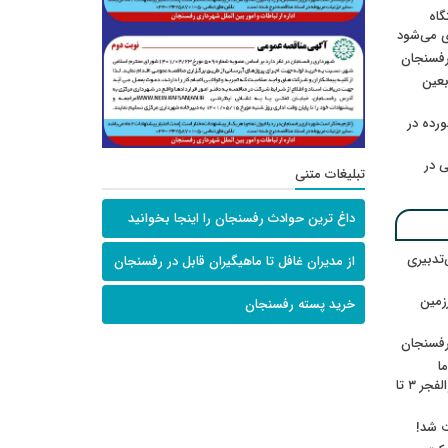
گاه
ی می‌شود
رفسنجان
ربعین
رده در
 در
تبلیغات متنی
داغ ترین حوادث رفسنجان را اینجا بخوانید
‌تدبیری
از مدیران غافل تا ماهیگیران قابل در رفسنجان
زمین
خرید پسته رفسنجان
رفسنجان
ا
ننشسته»/ روایت محمد جعفرپور از والفجر ۳ تا
ت شد!