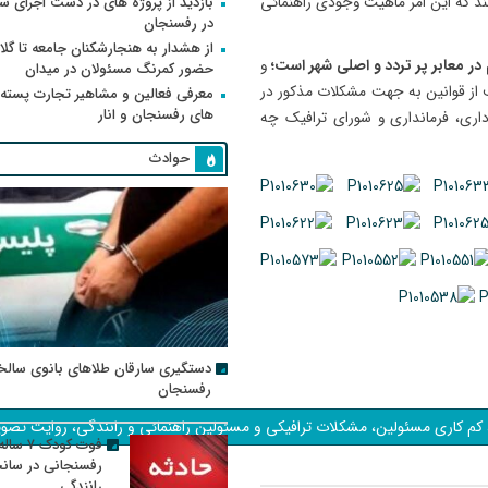
ند که این امر ماهیت وجودی راهنمائی
بازدید از پروژه های در دست اجرای
در رفسنجان
از هشدار به هنجارشکنان جامعه تا گلای
و
حضور کمرنگ مسئولان در میدان
 از قوانین به جهت مشکلات مذکور در
معرفی فعالین و مشاهیر تجارت پسته
های رفسنجان و انار
داری، فرمانداری و شورای ترافیک چه
حوادث
دستگیری سارقان طلاهای بانوی سالخ
رفسنجان
کم کاری مسئولین، مشکلات ترافیکی و مسئولین راهنمائی و رانندگی، روایت تصو
فوت کودک ۷ سال
رفسنجانی در سان
رانندگی