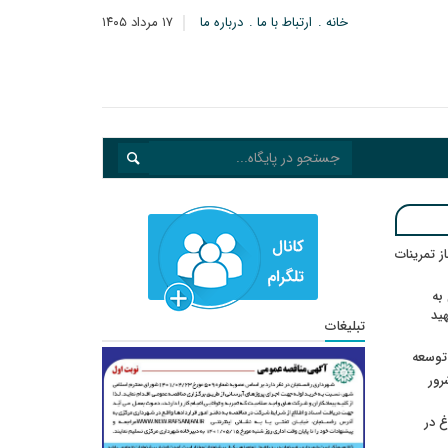
خانه
ارتباط با ما
درباره ما
۱۷ مرداد ۱۴۰۵
در انتظار رأی CAS؛ آغاز تمرینات
به
هید
تبلیغات
 توسعه
: ۲۱ مزدور موساد و ۴ شرور
 در