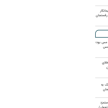
انکار
رفسنجان
ر مس بود؛
 مس
لای
ن
یک به
جان
ستمزد
یون تومان/