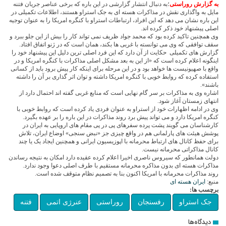
به گزارش روراستی
؛به دنبال انتشار گزارشی در این باره که برخی عناصر جریان فتنه
مایل به واگذاری نقش در مذاکرات هسته ای به جک استراو هستند، اطلاعات تکمیلی در
این باره نشان می دهد که این افراد، ارتباطات استراو با کنگره امریکا را به عنوان توجیه
اصلی پیشنهاد خود ذکر کرده اند.
وی همچنین تاکید کرده بود که محمد جواد ظریف نمی تواند کار را بیش از این جلو ببرد و
سقف توافقی که وی می توانسته با غربی ها بکند، همان است که در ژنو اتفاق افتاد.
گزارش های تکمیلی حکایت از آن دارد که این فرد اصلی ترین دلیل این پیشنهاد خود را
اینگونه اعلام کرده است که «از این به بعد مشکل اصلی مذاکرات با کنگره امریکا و در
واقع با صهیونیست ها خواهد بود و در این مرحله برای اینکه کار پیش برود باید از کسانی
استفاده کرده که روابط خوبی با کنگره امریکا داشته و توان اثر گذاری بر آن را داشته
باشند».
اشاره وی به مذاکرات بر سر گام نهایی است که منابع غربی گفته اند احتمال دارد از
انتهای زمستان آغاز شود.
وی در ادامه اظهارات خود از استراو به عنوان فردی یاد کرده است که روابط خوبی با
کنگره امریکا دارد و می تواند پیش برد روند مذاکرات در این باره را بر عهده بگیرد.
کارشناسان می گویند پشت پرده سفرهای پی در پی مقام های اروپایی به ایران در
پوشش هیئت های پارلمانی هم در واقع چیزی جز «نبض سنجی» اوضاع ایران، تلاش
برای حفظ کانال های ارتباط محرمانه با اپوزیسیون ایرانی و همچنین ایجاد یک یا چند
کانال مذاکراتی محرمانه نیست.
دولت همانطور که سیروس ناصری اخیرا اعلام کرده عقیده دارد امکان به نتیجه رساندن
مذاکرات هسته ای بدون مذاکره محرمانه مستقیم با طرف اصلی دعوا وجود ندارد.
روند مذاکرات محرمانه با امریکا اکنون بنا به تصمیم نظام متوقف شده است.
منبع:
ایران هسته ای
برچسب ها:
جک استراو
رفسنجان
روراستی
عنرژی اتمی
فتنه
دیدگاه‌ها