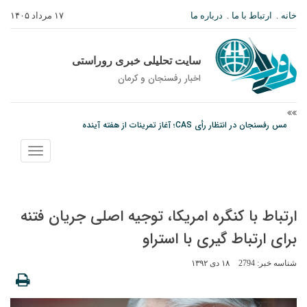
خانه
ارتباط با ما
درباره ما
۱۷ مرداد ۱۴۰۵
سایت تحلیلی خبری روراستی
اخبار رفسنجان و كرمان
مس رفسنجان در انتظار رأی CAS؛ آغاز تمرینات از هفته آینده
پیام رئیس کل دادگستری استان کرمان به مناسبت ۱۷ مردادماه سالروز شهادت شهید
صارمی و روز خبرنگار
نمایش
منو
پیش‌بینی هواشناسی برای استان کرمان؛ از وزش باد و گردوخاک تا رگبار و رعدوبرق
ارتباط با کنگره امریکا، توجیه اصلی جریان فتنه
برای ارتباط گیری با استراو
شناسه خبر: 2794
۱۸ دی ۱۳۹۲