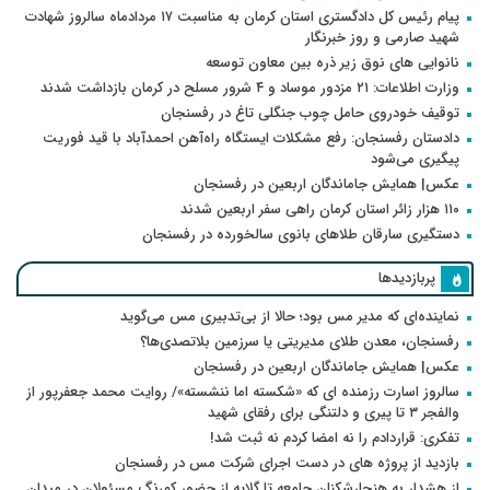
پیام رئیس کل دادگستری استان کرمان به مناسبت ۱۷ مردادماه سالروز شهادت
شهید صارمی و روز خبرنگار
نانوایی های نوق زیر ذره بین معاون توسعه
وزارت اطلاعات: ۲۱ مزدور موساد و ۴ شرور مسلح در کرمان بازداشت شدند
توقیف خودروی حامل چوب جنگلی تاغ در رفسنجان
دادستان رفسنجان: رفع مشکلات ایستگاه راه‌آهن احمدآباد با قید فوریت
پیگیری می‌شود
عکس| همایش جاماندگان اربعین در رفسنجان
۱۱۰ هزار زائر استان کرمان راهی سفر اربعین شدند
دستگیری سارقان طلاهای بانوی سالخورده در رفسنجان
پربازدیدها
نماینده‌ای که مدیر مس بود؛ حالا از بی‌تدبیری مس می‌گوید
رفسنجان، معدن طلای مدیریتی یا سرزمین بلاتصدی‌ها؟
عکس| همایش جاماندگان اربعین در رفسنجان
سالروز اسارت رزمنده ای که «شکسته اما ننشسته»/ روایت محمد جعفرپور از
والفجر ۳ تا پیری و دلتنگی برای رفقای شهید
تفکری: قراردادم را نه امضا کردم نه ثبت شد!
بازدید از پروژه های در دست اجرای شرکت مس در رفسنجان
از هشدار به هنجارشکنان جامعه تا گلایه از حضور کمرنگ مسئولان در میدان