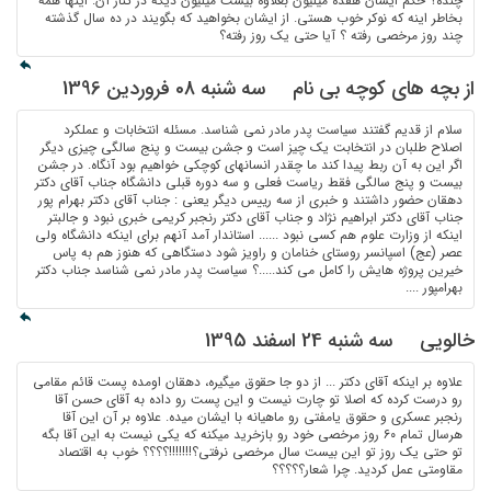
چنده؟ حکم ایشان هفده میلیون بعلاوه بیست میلیون دیگه در کنار آن. اینها همه
بخاطر اینه که نوکر خوب هستی. از ایشان بخواهید که بگویند در ده سال گذشته
چند روز مرخصی رفته ؟ آیا حتی یک روز رفته؟
از بچه های کوچه بی نام
سه شنبه 08 فروردین 1396
سلام از قدیم گفتند سیاست پدر مادر نمی شناسد. مسئله انتخابات و عملکرد
اصلاح طلبان در انتخابت یک چیز است و جشن بیست و پنج سالگی چیزی دیگر
اگر این به آن ربط پیدا کند ما چقدر انسانهای کوچکی خواهیم بود آنگاه. در جشن
بیست و پنج سالگی فقط ریاست فعلی و سه دوره قبلی دانشگاه جناب آقای دکتر
دهقان حضور داشتند و خبری از سه رییس دیگر یعنی : جناب آقای دکتر بهرام پور
جناب آقای دکتر ابراهیم نژاد و جناب آقای دکتر رنجبر کریمی خبری نبود و جالبتر
اینکه از وزارت علوم هم کسی نبود ...... استاندار آمد آنهم برای اینکه دانشگاه ولی
عصر (عج) اسپانسر روستای خنامان و راویز شود دستگاهی که هنوز هم به پاس
خیرین پروژه هایش را کامل می کند.....؟ سیاست پدر مادر نمی شناسد جناب دکتر
بهرامپور ....
خالویی
سه شنبه 24 اسفند 1395
علاوه بر اینکه آقای دکتر ... از دو جا حقوق میگیره، دهقان اومده پست قائم مقامی
رو درست کرده که اصلا تو چارت نیست و این پست رو داده به آقای حسن آقا
رنجبر عسکری و حقوق یامفتی رو ماهیانه با ایشان میده. علاوه بر آن این آقا
هرسال تمام ۶۰ روز مرخصی خود رو بازخرید میکنه که یکی نیست به این آقا بگه
تو حتی یک روز تو این بیست سال مرخصی نرفتی؟!!!!!!!؟؟؟؟ خوب به اقتصاد
مقاومتی عمل کردید. چرا شعار؟؟؟؟؟