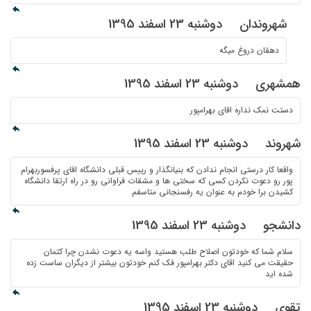
شهروندان
دوشنبه 23 اسفند 1395
دهقان دروغ میگه
همشهری
دوشنبه 23 اسفند 1395
دستت نمک نداره اقای بهرامپور
شهروند
دوشنبه 23 اسفند 1395
واقعا کار درستی انجام ندادن که بنیانگذار و رییس قبلی دانشگاه اقای پرفسوربهرام
پور رو دعوت نکردن کسی که سختی ها و مشقات فراوانی رو در راه ارتقا دانشگاه
کشیدن برا خودم به عنوان یه رفسنجانی متاسفم
دانشجو
دوشنبه 23 اسفند 1395
سلام شما که خودتون اصلاح طلب هستید واسه یه دعوت نشدن چرا کتمان
حقیقت می کنید اقای دکتر بهرامپور فک کنم خودتون بیشتر از دیگران ساست زده
شده اید
تقوی
دوشنبه 23 اسفند 1395