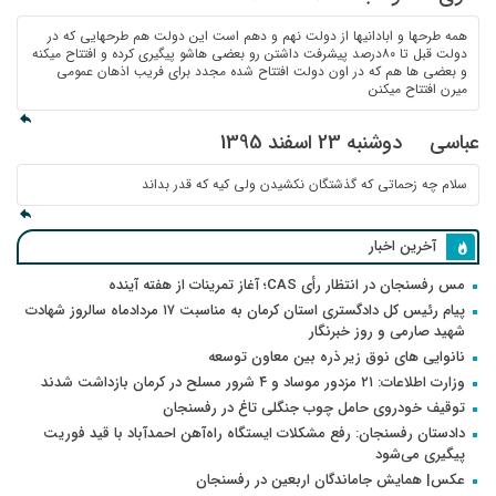
همه طرحها و ابادانیها از دولت نهم و دهم است این دولت هم طرحهایی که در
دولت قبل تا ۸۰درصد پیشرفت داشتن رو بعضی هاشو پیگیری کرده و افتتاح میکنه
و بعضی ها هم که در اون دولت افتتاح شده مجدد برای فریب اذهان عمومی
میرن افتتاح میکنن
عباسی
دوشنبه 23 اسفند 1395
سلام چه زحماتی که گذشتگان نکشیدن ولی کیه که قدر بداند
آخرین اخبار
مس رفسنجان در انتظار رأی CAS؛ آغاز تمرینات از هفته آینده
پیام رئیس کل دادگستری استان کرمان به مناسبت ۱۷ مردادماه سالروز شهادت
شهید صارمی و روز خبرنگار
نانوایی های نوق زیر ذره بین معاون توسعه
وزارت اطلاعات: ۲۱ مزدور موساد و ۴ شرور مسلح در کرمان بازداشت شدند
توقیف خودروی حامل چوب جنگلی تاغ در رفسنجان
دادستان رفسنجان: رفع مشکلات ایستگاه راه‌آهن احمدآباد با قید فوریت
پیگیری می‌شود
عکس| همایش جاماندگان اربعین در رفسنجان