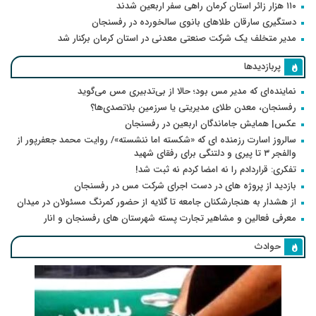
۱۱۰ هزار زائر استان کرمان راهی سفر اربعین شدند
دستگیری سارقان طلاهای بانوی سالخورده در رفسنجان
مدیر متخلف یک شرکت صنعتی معدنی در استان کرمان برکنار شد
پربازدیدها
نماینده‌ای که مدیر مس بود؛ حالا از بی‌تدبیری مس می‌گوید
رفسنجان، معدن طلای مدیریتی یا سرزمین بلاتصدی‌ها؟
عکس| همایش جاماندگان اربعین در رفسنجان
سالروز اسارت رزمنده ای که «شکسته اما ننشسته»/ روایت محمد جعفرپور از
والفجر ۳ تا پیری و دلتنگی برای رفقای شهید
تفکری: قراردادم را نه امضا کردم نه ثبت شد!
بازدید از پروژه های در دست اجرای شرکت مس در رفسنجان
از هشدار به هنجارشکنان جامعه تا گلایه از حضور کمرنگ مسئولان در میدان
معرفی فعالین و مشاهیر تجارت پسته شهرستان های رفسنجان و انار
حوادث