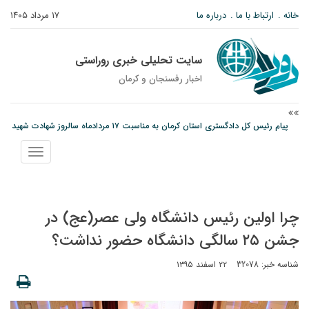
خانه
ارتباط با ما
درباره ما
۱۷ مرداد ۱۴۰۵
سایت تحلیلی خبری روراستی
اخبار رفسنجان و كرمان
پیام رئیس کل دادگستری استان کرمان به مناسبت ۱۷ مردادماه سالروز شهادت شهید
صارمی و روز خبرنگار
نمایش
نانوایی های نوق زیر ذره بین معاون توسعه
منو
مس رفسنجان در انتظار رأی CAS؛ آغاز تمرینات از هفته آینده
چرا اولین رئیس دانشگاه ولی عصر(عج) در
جشن ۲۵ سالگی دانشگاه حضور نداشت؟
شناسه خبر: 32078
۲۲ اسفند ۱۳۹۵