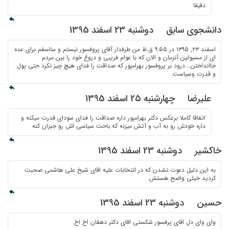
دقیقا
دانشجوی سابق
دوشنبه 23 اسفند 1395
اسفند ۲۳, ۱۳۹۵ در ۹:۵۵ ق.ظ من طرفدار آقای پروفسور نیستم و متاسفم برای عده
ای از مسیولین آنزمان و الان که با عوام فریبی و دروغ خود را بین مردم
جاانداختن….درود بر پروفسور بهرامپور که صداقت را فدای هیچ چیز نکرد حتی پول
و قدرت وسیاست.
علیرضا
چهارشنبه 25 اسفند 1395
اتفاقا کاملا برعکس دکتر بهرامپور داره صداقت را فدای سودای قدرت میکنه و
داره خودش رو به آب و آتش میزنه که باخت سیاسی اش رو جبران کنه
خاکشیر
دوشنبه 23 اسفند 1395
به این دلیل دعوت نشدن که در انتخابات علیه اقای شیخ علی هاشمی صحبت
کردید خیلی واضح هستش
حسین
دوشنبه 23 اسفند 1395
وای وای دل اقای پرفسور شکستی اقای دکتر دهقان اخ اخ