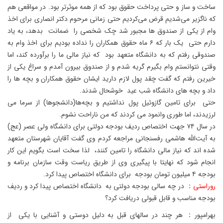
ساخت و ساز و حتی پرداخت حقوق بود که از همه موثرتر بود. در مواقعی هم
که ناگزیر می‌شدیم قرض می‌کردیم حتی زمانی مرحوم دکتر انصاری برای اخذ
وام از یکی از صندوق ها مجبور شد چک شخصی را ضمانت بدهد، به یاد
دارم حتی یک بار که ۶ ماه حقوق همکاران را نداده بودیم برای اخذ وام به
صندوقی رفتم که به دانشگاه متعهد بود که نیاز مالی ما را برآورده کند، اما
وقتی نتوانستم وام بگیرم گریه شدم و از صندوق بیرون آمدم و سراغ یکی از
خیرین رفتم که گفت چقد پول لازم دارید ایشان حقوق همکاران و بچه ها را
داد و بچه های دانشگاه شب عید خوشحال شدند.
حتی برای تامین گازوئیل پول نداشتیم و بچه‌ها(دانشجوها) از سرما می
لرزیدند، اما طوری وانمود می کردند که من ناراحت نشوم.
در سال ۷۴ جهت اختصاص ردیف بودجه دولتی برای دانشگاه ولی عصر (عج)
به آیت‌الله هاشمی رفسنجانی مراجعه کردم وی گفت آقایان شهرستان متعهد
شده اند که نیاز مالی دانشگاه را تامین کنند، لذا سخت است بگویم این کار
انجام شود که نهایتا با پیگیری وی از طریق ریاست وقت سازمان برنامه و
بودجه ۴ میلیون تومان بودجه برای دانشگاه اختصاص پیدا کرد.
روراستی
： در چه سالی بودجه دولتی به دانشگاه اختصاص پیدا کرد و ردیف
بودجه مناسب و قابل قبولی دریافت کرد؟
بهرامپور： هر چند در سالهای قبل به دلیل دوستی و آشنایی با یکی از