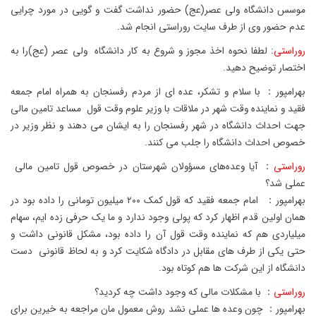
موسس دانشگاه ولی عصر(عج) حضور نداشت گفت و گویی در مورد چرایی
عدم حضور وی از طرف سایت روراستی انجام شد.
روراستی
: لطفا نحوه اخذ مجوز و شروع به کار دانشگاه ولی عصر (عج)را به
اختصار توضیح دهید.
بهرامپور： با سلام و تشکر، عده ای از مردم رفسنجان به همراه امام جمعه
فقید و نماینده وقت شهر در ملاقات با وزیر علوم وقت قول مساعد تامین مالی
جهت احداث دانشگاه در شهر رفسنجان را به ایشان می دهند و نظر وزیر در
خصوص احداث دانشگاه را جلب می کنند.
روراستی
： آیا وعده‌های مسؤولان شهرستان در خصوص قول تامین مالی
عملی شد؟
بهرامپور： امام جمعه فقید که قول کمک ۲۰۰ میلیون تومانی را داده بود در
همان اولین قدم اظهار کرد که پولی وجود ندارد و ما یک حرفی زده ایم، سهام
میلیاردی هم که نماینده وقت قول آن را داده بود، مشکل قانونی داشت و
حتی یکی از طرف های مقابل در دادگاه شکایت کرد و به لحاظ قانونی دست
دانشگاه از این شرکت ها هم کوتاه بود.
روراستی
： با مشکلات مالی که وجود داشت چه کردید؟
بهرامپور： چون وعده ها عملی نشد روش معمول مان مراجعه به خیرین برای