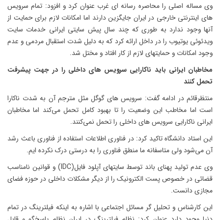
وی مساله اصلی را محاصره رسانه ای غرب عنوان کرد و افزود: تمام سرویس
های اینترنتی خارجی در ایران جایگزین دارند اما امکانات لازم برای حمایت از
آنها وجود ندارد به طوری که چند سال پیش سایتی ایرانی خدمات سایت
ویدئوئی یوتیوب را در داخل ارائه کرد که به دلیل شدت استقبال مردمی و عدم
وجود امکانات و حمایتهای لازم از کار افتاد و مختل شد.
مخاطبان ایرانی باید ناکارایی سرویس های داخلی را در جهت پیشرفت
تحمل کنند
منتظرقائم در ادامه گفت: سرویس های گوگل مثل مترجم آن به شدت ناکارا
است اما مخاطب این وضعیت را تا بهبود کامل تحمل می‌کند اما مخاطبان
ایرانی ناکارایی سرویس های داخلی را تحمل نمی‌کنند.
این استاد دانشگاه تاکید کرد: در فناوری اطلاعات استفاده از فناوری باعث رشد
آن می‌شود ولی متاسفانه ما منطق فناوری را به درستی درک نکرده ایم.
وی عدم تولید پهنای باند توسط سایتهای آپلود فایل(IDC) و قوانین نامناسب
قضائی در خصوص پست الکترونیک را از دیگر مشکلات داخلی در حوزه فضای
مجازی دانست.
این کارشناس و تحلیل گر مسائل اجتماعی با اشاره به اینکه فیلترینگ در تمام
دنیا وجود دارد عنوان کرد: نظام فیلترینگ در ایران نظام پاسخگو و قابل