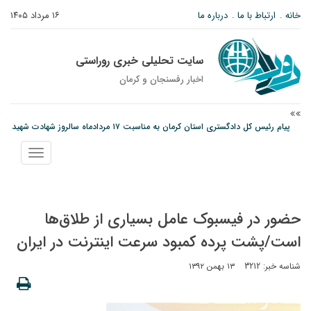
خانه
ارتباط با ما
درباره ما
۱۶ مرداد ۱۴۰۵
سایت تحلیلی خبری روراستی
اخبار رفسنجان و كرمان
پیام رئیس کل دادگستری استان کرمان به مناسبت ۱۷ مردادماه سالروز شهادت شهید
صارمی و روز خبرنگار
نمایش
نانوایی های نوق زیر ذره بین معاون توسعه
منو
مس رفسنجان در انتظار رأی CAS؛ آغاز تمرینات از هفته آینده
حضور در فیسبوک عامل بسیاری از طلاق‌ها
است/پشت پرده کمبود سرعت اینترنت در ایران
شناسه خبر: 3212
۱۳ بهمن ۱۳۹۲