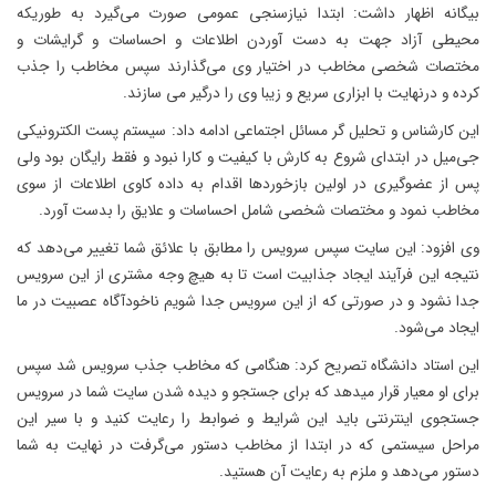
بیگانه اظهار داشت: ابتدا نیازسنجی عمومی صورت می‌گیرد به طوریکه
محیطی آزاد جهت به دست آوردن اطلاعات و احساسات و گرایشات و
مختصات شخصی مخاطب در اختیار وی می‌گذارند سپس مخاطب را جذب
کرده و درنهایت با ابزاری سریع و زیبا وی را درگیر می سازند.
این کارشناس و تحلیل گر مسائل اجتماعی ادامه داد: سیستم پست الکترونیکی
جی‌میل در ابتدای شروع به کارش با کیفیت و کارا نبود و فقط رایگان بود ولی
پس از عضوگیری در اولین بازخوردها اقدام به داده کاوی اطلاعات از سوی
مخاطب نمود و مختصات شخصی شامل احساسات و علایق را بدست آورد.
وی افزود: این سایت سپس سرویس را مطابق با علائق شما تغییر می‌دهد که
نتیجه این فرآیند ایجاد جذابیت است تا به هیچ وجه مشتری از این سرویس
جدا نشود و در صورتی که از این سرویس جدا شویم ناخودآگاه عصبیت در ما
ایجاد می‌شود.
این استاد دانشگاه تصریح کرد: هنگامی که مخاطب جذب سرویس شد سپس
برای او معیار قرار میدهد که برای جستجو و دیده شدن سایت شما در سرویس
جستجوی اینترنتی باید این شرایط و ضوابط را رعایت کنید و با سیر این
مراحل سیستمی که در ابتدا از مخاطب دستور می‌گرفت در نهایت به شما
دستور می‌دهد و ملزم به رعایت آن هستید.