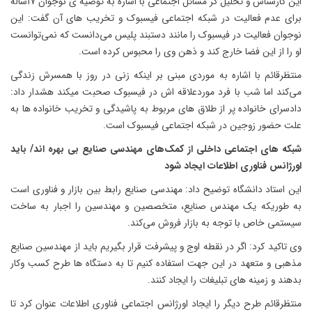
این کارشناس و تحلیل گر مسائل اجتماعی با اشاره به توصیه ی نوجوان ۱۷ساله
برای عدم فعالیت در شبکه اجتماعی فیسبوک و تخریب های آن گفت: این
نوجوان فعالیت در فیسبوک را مانند دستبند پلیس می‌دانست که نمی‌توانست
او را از این فضا خارج کند و ذهن وی را محبوس کرده است.
منتظرقائم با اشاره به موردی مبنی بر اینکه زنی در روز با همسرش زندگی
می‌کند اما شب با فرد موردعلاقه اش در فیسبوک صحبت میکند هشدار داد:
دادسرای خانواده پر از طلاق های مربوط به پاشیدگی و تخریب خانواده ها به
علت حضور زوجین در شبکه اجتماعی فیسبوک است.
شبکه های اجتماعی داخلی از کمک‌های مهندسی صنایع بی بهره اند/ باید
اورژانس فناوری اطلاعات ایجاد شود
این استاد دانشگاه توضیح داد: مهندسی صنایع رابط بین بازار و فناوری است
به طوریکه یک مهندس صنایع، متخصصین و مهندسین را اجبار به ساخت
سیستمی خاص با توجه به بازار فروش می‌کند.
وی تاکید کرد: اگر در نقطه اوج و پیشرفت قرار بگیریم باید از مهندسین صنایع
مذهبی و متعهد در این جهت استفاده کنیم تا به دستگاه ها طرح کسب وکار
بدهند و زمینه های تبلیغات را ایجاد کنند.
منتظرقائم طرح دیگر را ایجاد اورژانس اجتماعی فناوری اطلاعات عنوان کرد تا