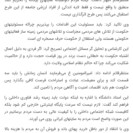
منتظرقائم اظهار داشت: اینکه مردم داوطلبانه سایتهای بیگانه را تحریم کنند
منطبق با واقع نیست و فقط لایه اندکی از افراد ارزشی جامعه از این طرح
استقبال می‌کنند پس طرح اثرگذاری نیست.
وی تاکید کرد: باید مسئولیت این اقدامات را بپذیریم چراکه مسئولیتهای
حکومت از تلاش های مردمی مجزاست و تلاشهای مردمی زمینه ساز فعالیتهای
حکومتی هستند ولی استقلال از حکومت حرف مسخره ای است.
این کارشناس و تحلیل گر مسائل اجتماعی تصریح کرد: اگر فردی به دلیل اعمال
اشتباه حکومت به خطائی دست بزند در روز قیامت حجت دارد و از حاکمیت
شکایت می‌کند چرا که حاکم نظام اسلامی ولایت دارد.
منتظرقائم ادامه داد: امیراامومنین ع می‌فرمایند انسان زمانش را باید سه
قسمت کند و برای معیشت، عبادت و استراحت فرصت کافی بگذارد پس
حکومت هم باید اقتصاد، امنیت و آگاهی مردم را تامین کند.
این استاد دانشگاه با اشاره به اینکه دولت باید زمینه رشد فناوری داخلی را
فراهم کند گفت: لازم نیست که سرعت پایگاه اینترنتی خارجی کم شود بلکه
کافیست شبکه اجتماعی داخلی را با کیفیت عالی به دست مردم برسانیم در
این صورت واضح است مردم به سایتهای ایرانی روی می آورند.
وی با انتقاد از دور باطل خرید پهنای باند و فروش آن به مردم با هزینه بالا