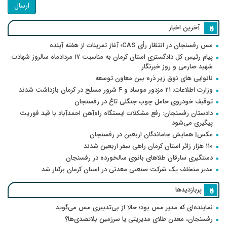
ارسال
آخرین اخبار
مس رفسنجان در انتظار رأی CAS؛ آغاز تمرینات از هفته آینده
پیام رئیس کل دادگستری استان کرمان به مناسبت ۱۷ مردادماه سالروز شهادت
شهید صارمی و روز خبرنگار
نانوایی های نوق زیر ذره بین معاون توسعه
وزارت اطلاعات: ۲۱ مزدور موساد و ۴ شرور مسلح در کرمان بازداشت شدند
توقیف خودروی حامل چوب جنگلی تاغ در رفسنجان
دادستان رفسنجان: رفع مشکلات ایستگاه راه‌آهن احمدآباد با قید فوریت
پیگیری می‌شود
عکس| همایش جاماندگان اربعین در رفسنجان
۱۱۰ هزار زائر استان کرمان راهی سفر اربعین شدند
دستگیری سارقان طلاهای بانوی سالخورده در رفسنجان
مدیر متخلف یک شرکت صنعتی معدنی در استان کرمان برکنار شد
پربازدیدها
نماینده‌ای که مدیر مس بود؛ حالا از بی‌تدبیری مس می‌گوید
رفسنجان، معدن طلای مدیریتی یا سرزمین بلاتصدی‌ها؟