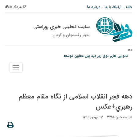
خانه
ارتباط با ما
درباره ما
۱۶ مرداد ۱۴۰۵
سایت تحلیلی خبری روراستی
اخبار رفسنجان و كرمان
نانوایی های نوق زیر ذره بین معاون توسعه
وزارت اطلاعات: ۲۱ مزدور موساد و ۴ شرور مسلح در کرمان بازداشت شدند
نمایش
پیام رئیس کل دادگستری استان کرمان به مناسبت ۱۷ مردادماه سالروز شهادت شهید
منو
صارمی و روز خبرنگار
دهه فجر انقلاب اسلامی از نگاه مقام معظم
رهبري+عکس
شناسه خبر: 3215
۱۳ بهمن ۱۳۹۲