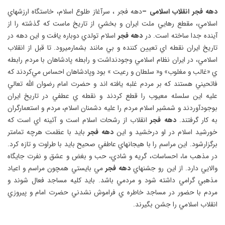
دهه فجر انقلاب اسلامی –
دهه فجر ،‌ سرآغاز طلوع اسلام،‌ خاستگاه ارزشهاي
اسلامي، مقطع رهايي ملت ايران و بخشي از تاريخ ماست كه گذشته را از
آينده جدا ساخته است. در
دهه فجر
اسلام تولدي دوباره يافت و اين دهه در
تاريخ ايران نقطه اي تعيين كننده و بي مانند بشمارميرود. تا قبل از انقلاب
اسلامي،‌ در ايران نظام اسلامي وجودنداشت و رابطه پادشاهان با مردم رابطه
ي «غالب و مغلوب» و« سلطان و رعيت » بود وپادشاهان احساس مي‌كردند كه
فاتحيني هستند كه بر مردم غلبه يافته اند و حضرت امام رضوان الله تعالي
عليه اين سلسله معيوب را قطع كردند و نقطه ي عطفي در تاريخ ايران
بوجودآوردند و شمشير اسلام مردم را عليه دشمنان اسلام،‌ مردم و استعمارگران
به كار گرفتند.
دهه فجر
انقلاب از رشحات اسلام است و آئينه اي است كه
خورشيد اسلام در او درخشيد و اين
دهه فجر
بايد با عظمت هرچه تمامتر
برگزارشود. اين مراسم را با هيجانهاي عاطفي صحيح بايد با طراوت و تازه كرد.
در مذهب ما،‌ احساسات،‌ گريه و شادي، حب و بغض و عشق و نفرت جايگاه
والايي دارد. از اين رو جشنهاي
دهه فجر
مي بايستي همچون مراسم و اعياد
مذهبي گرامي داشته شود و مردمي باشد. بايد كليه مساجد فعال شوند و
مردم با حضور در مساجد خاطره ي فراموش نشدني حضرت امام و پيروزي
انقلاب اسلامي را جشن بگيرند.