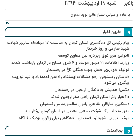
بالابر
شنبه 19 اردیبهشت 1394
با سلام و سپاس بسیار عالی بوود ممنون
آخرین اخبار
پیام رئیس کل دادگستری استان کرمان به مناسبت ۱۷ مردادماه سالروز شهادت
شهید صارمی و روز خبرنگار
نانوایی های نوق زیر ذره بین معاون توسعه
وزارت اطلاعات: ۲۱ مزدور موساد و ۴ شرور مسلح در کرمان بازداشت شدند
توقیف خودروی حامل چوب جنگلی تاغ در رفسنجان
دادستان رفسنجان: رفع مشکلات ایستگاه راه‌آهن احمدآباد با قید فوریت
پیگیری می‌شود
عکس| همایش جاماندگان اربعین در رفسنجان
۱۱۰ هزار زائر استان کرمان راهی سفر اربعین شدند
دستگیری سارقان طلاهای بانوی سالخورده در رفسنجان
مدیر متخلف یک شرکت صنعتی معدنی در استان کرمان برکنار شد
موکب بی بی شهربانو رفسنجان؛ پناهگاهی برای زائران نزدیک قتلگاه
پربازدیدها