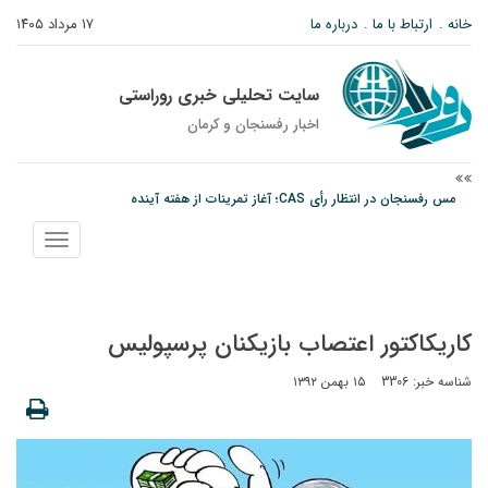
خانه
ارتباط با ما
درباره ما
۱۷ مرداد ۱۴۰۵
سایت تحلیلی خبری روراستی
اخبار رفسنجان و كرمان
مس رفسنجان در انتظار رأی CAS؛ آغاز تمرینات از هفته آینده
پیام رئیس کل دادگستری استان کرمان به مناسبت ۱۷ مردادماه سالروز شهادت شهید
نمایش
صارمی و روز خبرنگار
منو
پیش‌بینی هواشناسی برای استان کرمان؛ از وزش باد و گردوخاک تا رگبار و رعدوبرق
کاریکاکتور اعتصاب بازیکنان پرسپولیس
شناسه خبر: 3306
۱۵ بهمن ۱۳۹۲