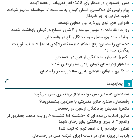
مس رفسنجان در انتظار رأی CAS؛ آغاز تمرینات از هفته آینده
پیام رئیس کل دادگستری استان کرمان به مناسبت ۱۷ مردادماه سالروز شهادت
شهید صارمی و روز خبرنگار
نانوایی های نوق زیر ذره بین معاون توسعه
وزارت اطلاعات: ۲۱ مزدور موساد و ۴ شرور مسلح در کرمان بازداشت شدند
توقیف خودروی حامل چوب جنگلی تاغ در رفسنجان
دادستان رفسنجان: رفع مشکلات ایستگاه راه‌آهن احمدآباد با قید فوریت
پیگیری می‌شود
عکس| همایش جاماندگان اربعین در رفسنجان
۱۱۰ هزار زائر استان کرمان راهی سفر اربعین شدند
دستگیری سارقان طلاهای بانوی سالخورده در رفسنجان
پربازدیدها
نماینده‌ای که مدیر مس بود؛ حالا از بی‌تدبیری مس می‌گوید
رفسنجان، معدن طلای مدیریتی یا سرزمین بلاتصدی‌ها؟
عکس| همایش جاماندگان اربعین در رفسنجان
سالروز اسارت رزمنده ای که «شکسته اما ننشسته»/ روایت محمد جعفرپور از
والفجر ۳ تا پیری و دلتنگی برای رفقای شهید
تفکری: قراردادم را نه امضا کردم نه ثبت شد!
بازدید از پروژه های در دست اجرای شرکت مس در رفسنجان