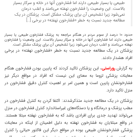
طبیعی یا بسیار طبیعی دارند اما فشارخون آنها در خانه و سرکار بسیار
بالاست. این وضعیت را فشارخون نهفته می‌نامند و اغلب درمان
نمی‌شود زیرا تشخیص آن برای پزشک مشکل است. پزشکان در یک
مطالعه جدید نسبت به خطر «فشارخون نهفته» در برخی […]
حدود ۱۰ درصد از عموم مردم در هنگام مراجعه به پزشک فشارخون طبیعی یا بسیار
طبیعی دارند اما فشارخون آنها در خانه و سرکار بسیار بالاست. این وضعیت را فشارخون
نهفته می‌نامند و اغلب درمان نمی‌شود زیرا تشخیص آن برای پزشک مشکل است.
پزشکان در یک مطالعه جدید نسبت به خطر «فشارخون نهفته» در برخی
افراد هشدار دادند.
به گزارش
روراستی
، این پزشکان تاکید کردند که پایین بودن فشارخون هنگام
معاینات پزشکی لزوما به معنای این نیست که افراد در مواقع دیگر نیز
فشارخونشان پایین است و همین امر بر اهمیت کنترل دقیق فشارخون در
منزل تاکید دارد.
پزشکان در یک مطالعه جدید متذکرشدند: اکتفا کردن به کنترل فشارخون در
مطب پزشک و درمانگاه و یا دستگاه‌های غیراستاندارد کنترل فشارخون در منزل
می‌تواند تهدید جدی برای افرادی باشد که به فشارخون نهفته مبتلا هستند.
در واقع مبتلایان به فشارخون نهفته به دلیل اطمینان از اینکه در معاینات
پزشکی فشارخونشان طبیعی بوده در مواقع دیگر این فاکتور حیاتی را کنترل