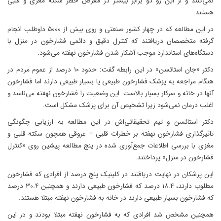
نمی‌کنند و از این رو دو برابر بیشتر در معرض خطر سکته مغزی و قلبی
هستند.
در این مطالعه که در چهار کشور صنعتی و روی بیش از ۵۰۰۰ داوطلب انجام
گرفته متخصصان دریافتند که کنترل دقیق و دائمی فشارخون در منزل با
دستگاه‌های استاندارد موجب آشکار شدن فشارخون نهفته می‌شود.
دکتر «جان استائسن» در این رابطه گفت: حدود ۱۰ درصد از عموم مردم در
هنگام مراجعه به پزشک فشارخون طبیعی یا بسیار طبیعی دارند اما فشارخون
آنها در خانه و سرکار بسیار بالاست. این وضعیت را فشارخون نهفته می‌نامند و
اغلب درمان نمی‌شود زیرا تشخیص آن برای پزشک مشکل است.
دکتر استائسن و تیم تحقیقاتی‌اش در این مطالعه به ارزیابی چگونگی
تاثیرگذاری فشارخون نهفته بر خطرات قلبی – عروقی همچون سکته قلبی و
مغزی با بررسی اطلاعات جمع‌آوری شده در پنج مطالعه پیشین روی «کنترل
فشارخون در منزل» پرداختند.
این پزشکان در نهایت دریافتند در کلینیک پنج درصد از افرادی که فشارخون
مطلوب دارند، ۱۸.۴ درصد که فشارخون طبیعی دارند و همچنین ۳۰.۴ درصد
که فشارخون بسیار طبیعی دارند در خانه به فشارخون نهفته مبتلا هستند.
همچنین مشخص شد افرادی که به فشارخون نهفته مبتلا بودند و در این