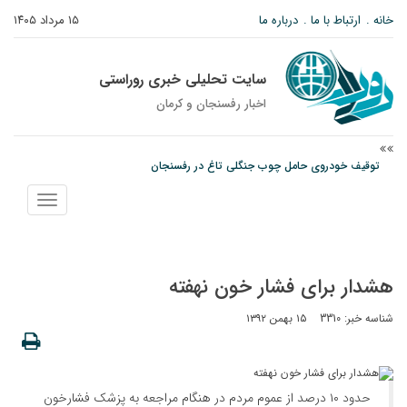
خانه
ارتباط با ما
درباره ما
۱۵ مرداد ۱۴۰۵
سایت تحلیلی خبری روراستی
اخبار رفسنجان و كرمان
توقیف خودروی حامل چوب جنگلی تاغ در رفسنجان
دادستان رفسنجان: رفع مشکلات ایستگاه راه‌آهن احمدآباد با قید فوریت پیگیری
نمایش
می‌شود
منو
عکس| همایش جاماندگان اربعین در رفسنجان
هشدار برای فشار خون نهفته
شناسه خبر: 3310
۱۵ بهمن ۱۳۹۲
حدود ۱۰ درصد از عموم مردم در هنگام مراجعه به پزشک فشارخون