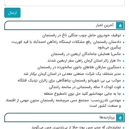
ارسال
آخرین اخبار
توقیف خودروی حامل چوب جنگلی تاغ در رفسنجان
دادستان رفسنجان: رفع مشکلات ایستگاه راه‌آهن احمدآباد با قید فوریت
پیگیری می‌شود
عکس| همایش جاماندگان اربعین در رفسنجان
۱۱۰ هزار زائر استان کرمان راهی سفر اربعین شدند
دستگیری سارقان طلاهای بانوی سالخورده در رفسنجان
مدیر متخلف یک شرکت صنعتی معدنی در استان کرمان برکنار شد
موکب بی بی شهربانو رفسنجان؛ پناهگاهی برای زائران نزدیک قتلگاه
فوت کودک ۷ ساله رفسنجانی در سانحه رانندگی
جا به جایی مهمانشهر کلید حل بوی نامطبوع منطقه
مهندس نادری‌نسب: مجتمع مس سرچشمه رفسنجان ستونِ مهمی از اقتصاد
و صنعت کشور است
پربازدیدها
نماینده‌ای که مدیر مس بود؛ حالا از بی‌تدبیری مس می‌گوید