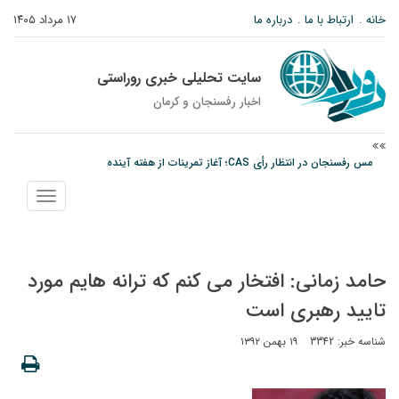
خانه
ارتباط با ما
درباره ما
۱۷ مرداد ۱۴۰۵
سایت تحلیلی خبری روراستی
اخبار رفسنجان و كرمان
مس رفسنجان در انتظار رأی CAS؛ آغاز تمرینات از هفته آینده
پیام رئیس کل دادگستری استان کرمان به مناسبت ۱۷ مردادماه سالروز شهادت شهید
نمایش
صارمی و روز خبرنگار
منو
پیش‌بینی هواشناسی برای استان کرمان؛ از وزش باد و گردوخاک تا رگبار و رعدوبرق
حامد زمانی: افتخار می کنم که ترانه هایم مورد
تایید رهبری است
شناسه خبر: 3342
۱۹ بهمن ۱۳۹۲