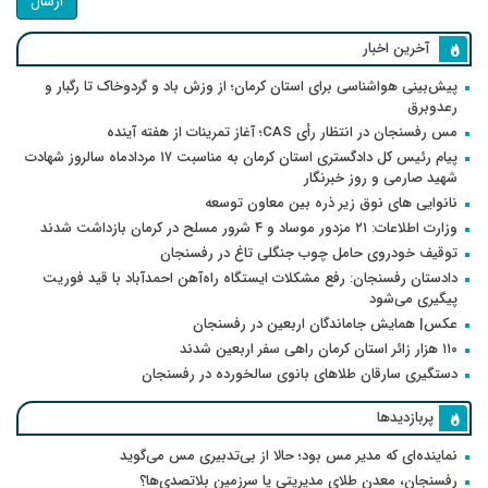
ارسال
آخرین اخبار
پیش‌بینی هواشناسی برای استان کرمان؛ از وزش باد و گردوخاک تا رگبار و
رعدوبرق
مس رفسنجان در انتظار رأی CAS؛ آغاز تمرینات از هفته آینده
پیام رئیس کل دادگستری استان کرمان به مناسبت ۱۷ مردادماه سالروز شهادت
شهید صارمی و روز خبرنگار
نانوایی های نوق زیر ذره بین معاون توسعه
وزارت اطلاعات: ۲۱ مزدور موساد و ۴ شرور مسلح در کرمان بازداشت شدند
توقیف خودروی حامل چوب جنگلی تاغ در رفسنجان
دادستان رفسنجان: رفع مشکلات ایستگاه راه‌آهن احمدآباد با قید فوریت
پیگیری می‌شود
عکس| همایش جاماندگان اربعین در رفسنجان
۱۱۰ هزار زائر استان کرمان راهی سفر اربعین شدند
دستگیری سارقان طلاهای بانوی سالخورده در رفسنجان
پربازدیدها
نماینده‌ای که مدیر مس بود؛ حالا از بی‌تدبیری مس می‌گوید
رفسنجان، معدن طلای مدیریتی یا سرزمین بلاتصدی‌ها؟