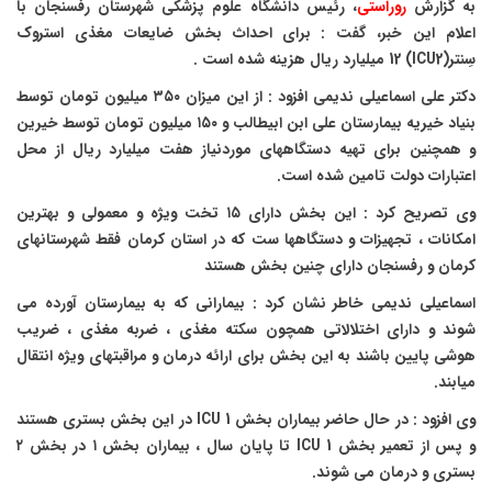
به گزارش
روراستی
، رئیس دانشگاه علوم پزشکی شهرستان رفسنجان با
اعلام این خبر، گفت : برای احداث بخش ضایعات مغذی استروک
سِنتر(
ICU2
) 12
میلیارد ریال هزینه شده است .
دکتر علی اسماعیلی ندیمی افزود : از این میزان ۳۵۰ میلیون تومان توسط
بنیاد خیریه بیمارستان علی ابن ابیطالب و ۱۵۰ میلیون تومان توسط خیرین
و همچنین برای تهیه دستگاههای موردنیاز هفت میلیارد ریال از محل
اعتبارات دولت تامین شده است.
وی تصریح کرد : این بخش دارای ۱۵ تخت ویژه و معمولی و بهترین
امکانات ، تجهیزات و دستگاهها ست که در استان کرمان فقط شهرستانهای
کرمان و رفسنجان دارای چنین بخش هستند
اسماعیلی ندیمی خاطر نشان کرد : بیمارانی که به بیمارستان آورده می
شوند و دارای اختلالاتی همچون سکته مغذی ، ضربه مغذی ، ضریب
هوشی پایین باشند به این بخش برای ارائه درمان و مراقبتهای ویژه انتقال
میابند.
وی افزود : در حال حاضر بیماران بخش
ICU 1
در این بخش بستری هستند
و پس از تعمیر بخش
ICU 1
تا پایان سال ، بیماران بخش ۱ در بخش ۲
بستری و درمان می شوند.