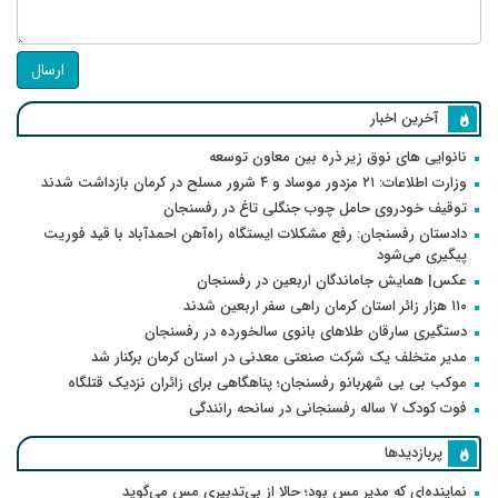
ارسال
آخرین اخبار
نانوایی های نوق زیر ذره بین معاون توسعه
وزارت اطلاعات: ۲۱ مزدور موساد و ۴ شرور مسلح در کرمان بازداشت شدند
توقیف خودروی حامل چوب جنگلی تاغ در رفسنجان
دادستان رفسنجان: رفع مشکلات ایستگاه راه‌آهن احمدآباد با قید فوریت
پیگیری می‌شود
عکس| همایش جاماندگان اربعین در رفسنجان
۱۱۰ هزار زائر استان کرمان راهی سفر اربعین شدند
دستگیری سارقان طلاهای بانوی سالخورده در رفسنجان
مدیر متخلف یک شرکت صنعتی معدنی در استان کرمان برکنار شد
موکب بی بی شهربانو رفسنجان؛ پناهگاهی برای زائران نزدیک قتلگاه
فوت کودک ۷ ساله رفسنجانی در سانحه رانندگی
پربازدیدها
نماینده‌ای که مدیر مس بود؛ حالا از بی‌تدبیری مس می‌گوید