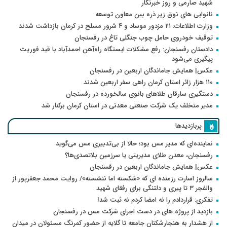
شهید صارمی و روز خبرنگار
نانوایی های نوق زیر ذره بین معاون توسعه
وزارت اطلاعات: ۲۱ مزدور موساد و ۴ شرور مسلح در کرمان بازداشت شدند
توقیف خودروی حامل چوب جنگلی تاغ در رفسنجان
دادستان رفسنجان: رفع مشکلات ایستگاه راه‌آهن احمدآباد با قید فوریت
پیگیری می‌شود
عکس| همایش جاماندگان اربعین در رفسنجان
۱۱۰ هزار زائر استان کرمان راهی سفر اربعین شدند
دستگیری سارقان طلاهای بانوی سالخورده در رفسنجان
مدیر متخلف یک شرکت صنعتی معدنی در استان کرمان برکنار شد
پربازدیدها
نماینده‌ای که مدیر مس بود؛ حالا از بی‌تدبیری مس می‌گوید
رفسنجان، معدن طلای مدیریتی یا سرزمین بلاتصدی‌ها؟
عکس| همایش جاماندگان اربعین در رفسنجان
سالروز اسارت رزمنده ای که «شکسته اما ننشسته»/ روایت محمد جعفرپور از
والفجر ۳ تا پیری و دلتنگی برای رفقای شهید
تفکری: قراردادم را نه امضا کردم نه ثبت شد!
بازدید از پروژه های در دست اجرای شرکت مس در رفسنجان
از هشدار به هنجارشکنان جامعه تا گلایه از حضور کمرنگ مسئولان در میدان