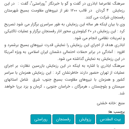
سرهنگ غلامرضا اباذری در گفت و گو با خبرنگار “روراستی”، گفت : در این
رزمایش ۴ گردان در قالب ۱۲۰۰ نفر از نیروهای مقاومت بسیج شهرستان
رفسنجان شرکت می کنند.
وی با بیان اینکه هر ساله این رزمایش به طور سراسری برگزار می شود تصریح
کرد : این رزمایش در ۲۰ کیلومتری محور انار رفسنجان برگزار و عملیات تاکتیکی
و تمرینات نظامی انجام می شود.
اباذری هدف از اجرای این رزمایش را نمایش قدرت نیروهای بسیج برشمرد و
افزود : آمادگی در برابر حملات احتمالی دشمنان ایران اسلامی به ویژه آمریکا
در این رزمایش به نمایش گذاشته می شود.
سرهنگ اباذری با اشاره به اینکه در این رزمایش بازرسین نظارت بر اجرای
عملیات از تهران حضور دارند خاطرنشان کرد : این رزمایش همزمان با سراسر
کشور و همزمان با نیروهای مقاومت بسیجِ جنوب شرق شامل استانهای
سیستان و بلوچستان ، هرمزگان ، خراسان جنوبی ، کرمان و یزد برپا خواهد
شد.
منبع :خانه خشتی
برچسب ها:
بیت المقدس
رزوایش
رفسنجان
روراستی