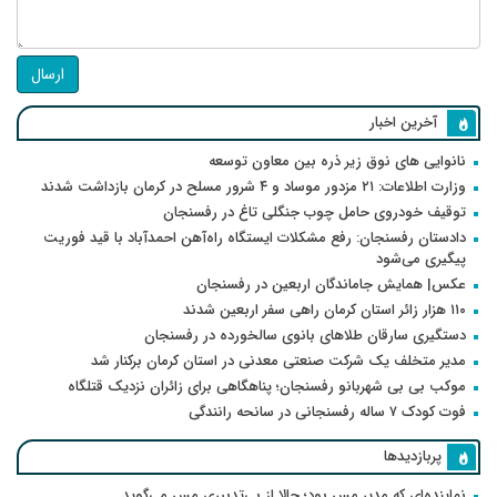
ارسال
آخرین اخبار
نانوایی های نوق زیر ذره بین معاون توسعه
وزارت اطلاعات: ۲۱ مزدور موساد و ۴ شرور مسلح در کرمان بازداشت شدند
توقیف خودروی حامل چوب جنگلی تاغ در رفسنجان
دادستان رفسنجان: رفع مشکلات ایستگاه راه‌آهن احمدآباد با قید فوریت
پیگیری می‌شود
عکس| همایش جاماندگان اربعین در رفسنجان
۱۱۰ هزار زائر استان کرمان راهی سفر اربعین شدند
دستگیری سارقان طلاهای بانوی سالخورده در رفسنجان
مدیر متخلف یک شرکت صنعتی معدنی در استان کرمان برکنار شد
موکب بی بی شهربانو رفسنجان؛ پناهگاهی برای زائران نزدیک قتلگاه
فوت کودک ۷ ساله رفسنجانی در سانحه رانندگی
پربازدیدها
نماینده‌ای که مدیر مس بود؛ حالا از بی‌تدبیری مس می‌گوید