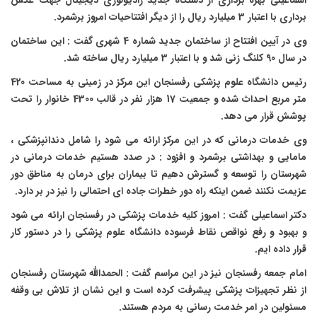
اسماعیلی بهره برداری از دستگاه جدید رادیولوژی دیجیتال جهت عکس
برداری با اعتبار 3 میلیارد ریال را از دیگر افتتاحیات امروز برشمرد.
وی در آیین افتتاح از ساختمان جدید شماره 4 شهری گفت : این ساختمان
در سال 90 کلنگ زنی شد و با اعتبار 3 میلیارد ریال ساخته شد.
رئیس دانشگاه علوم پزشکی رفسنجان این مرکز در زمینی به مساحت 420
متر مربع احداث شده و جمعیت 17 هزار نفر در قالب 4300 خانوار را تحت
پوشش قرار می دهد.
وی خدمات درمانی که در این مرکز ارائه می شود را شامل دندانپزشکی ،
مامایی و بهداشتی برشمرد و افزود : در صدد هستیم خدمات درمانی در
شهرستان را توسعه و گسترش دهیم تا بیماران برای درمان به مناطق دور
عزیمت نکنند ضمن اینکه راه دور خطرات جاده ای احتمالی را نیز در بر دارد.
دکتر اسماعیلی گفت : امروز کلیه خدمات پزشکی در رفسنجان ارائه می شود
و بهبود و رفع نواقص نقاط فرسوده دانشگاه علوم پزشکی را در دستور کار
قرار داده ایم.
امام جمعه رفسنجان نیز در این مراسم گفت : الحمدالله شهرستان رفسنجان
از نظر تجهیزات پزشکی پیشرفت کرده است و این نشان از تلاش بی وقفه
مسئولین در امر خدمت رسانی به مردم هستند.