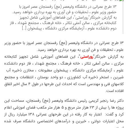
۱۳ طرح عمرانی در دانشگاه ولیعصر (عج) رفسنجان عصر امروز با
حضور وزیر علوم ، تحقیقات و فن آوری به بهره برداری خواهد رسید.
به گزارش خبرنگار”روراستی”، این فضاهای آموزشی شامل تجهیز
کتابخانه مرکزی ، سالن آمفی تئاتر ، خانه فرهنگ ، مجتمع شهداء ، فاز
دوم دانشکده علوم ، آزمایشگاه مرکزی دانشگاه ، پیشخوان […]
۱۳ طرح عمرانی در دانشگاه ولیعصر (عج) رفسنجان عصر امروز با حضور وزیر
علوم ، تحقیقات و فن آوری به بهره برداری خواهد رسید.
به گزارش خبرنگار”
روراستی
”، این فضاهای آموزشی شامل تجهیز کتابخانه
مرکزی ، سالن آمفی تئاتر ، خانه فرهنگ ، مجتمع شهداء ، فاز دوم دانشکده
علوم ، آزمایشگاه مرکزی دانشگاه ، پیشخوان مطبوعات ، مخازن ذخیره آب
شیرین ، استخر ذخیره آب کشاورزی ، دو واحد بوستان ، انتظامات و مجتمع
کلاسهای فنی و مهندسی است که احداث این طرحها در طول ۴ سال اخیر اتفاق
افتاده است.
دکتر رضا رنجبر کریمی رئیس دانشگاه ولیعصر (عج) رفسنجان، مساحت این
پروژه ها را بیش از ۲۳ هزار متر مربع و ۵ هزار متر مکعب فضای اموزشی اعلام
کرد و گفت: اعتبار به کار رفته در این طرحهای عمرانی ۱۳۸ میلیارد ریال از
محل اعتبارات دولتی ، خیرین و درآمدهای اختصاصی دانشگاه صرف شده