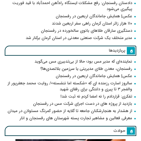
دادستان رفسنجان: رفع مشکلات ایستگاه راه‌آهن احمدآباد با قید فوریت
پیگیری می‌شود
عکس| همایش جاماندگان اربعین در رفسنجان
۱۱۰ هزار زائر استان کرمان راهی سفر اربعین شدند
دستگیری سارقان طلاهای بانوی سالخورده در رفسنجان
مدیر متخلف یک شرکت صنعتی معدنی در استان کرمان برکنار شد
پربازدیدها
نماینده‌ای که مدیر مس بود؛ حالا از بی‌تدبیری مس می‌گوید
رفسنجان، معدن طلای مدیریتی یا سرزمین بلاتصدی‌ها؟
عکس| همایش جاماندگان اربعین در رفسنجان
سالروز اسارت رزمنده ای که «شکسته اما ننشسته»/ روایت محمد جعفرپور از
والفجر ۳ تا پیری و دلتنگی برای رفقای شهید
تفکری: قراردادم را نه امضا کردم نه ثبت شد!
بازدید از پروژه های در دست اجرای شرکت مس در رفسنجان
از هشدار به هنجارشکنان جامعه تا گلایه از حضور کمرنگ مسئولان در میدان
معرفی فعالین و مشاهیر تجارت پسته شهرستان های رفسنجان و انار
حوادث