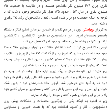
نفری ایران 4/4 میلیون نفر دانشجو هستند و در مقایسه با جمعیت 35
میلیون نفری در سال 57 ، حدود 175 هزار نفر دانشجو وجود داشت که با
توجه به اینکه جمعیت دو برابر شده است ، تعداد دانشجویان رشد 25 برابری
داشته است.
به گزارش
روراستی
، وی در مراسم تقدیر از خیرین در سالن آمفی تئاتر دانشگاه
ولیعصر رفسنجان افزود : این دانشجویان در مقاطع کارشناسی ، کارشناسی
ارشد و دکترا در رشته هایی مختلف و مورد نیاز تحصیل می کنند.
فرجی دانا تصریح کرد : تعداد انتشار مقالات در دوران پیروزی انقلاب 700
مورد بوده است در حالی که امروز پس از گذشت 35 سال از پیروزی انقلاب ،
بیش از 25 هزار مقاله در مجلات معتبر کشوری و بین المللی به چاپ رسیده
است که بیش از سهم خود در تولید علم جهانی گام برداشته ایم.
وی افزود : این کارنامه موفق و برگ زرین نباید دلیل توقف در امر تولید در
همه حوزه های معرفتی و دانشی بشود و بسیار قله های رفیع و افق ها وجود
دارد که به آنها نائل خواهیم شد. فرجی دانا خاطرنشان کرد : بدون شک
جوانان این مرز و بوم این مسیر را طی می کنند و مسئولین و سران کشور باید
راه را برای این جوانان هموار کنند و موانع را برطرف سازند.
وی با اشاره به اینکه یکی از بزرگترین معضلات و مشکلات پیش روی
دانشجویان ، فقر و کمبود امکانات بود که با همت خیرین و مسئولین