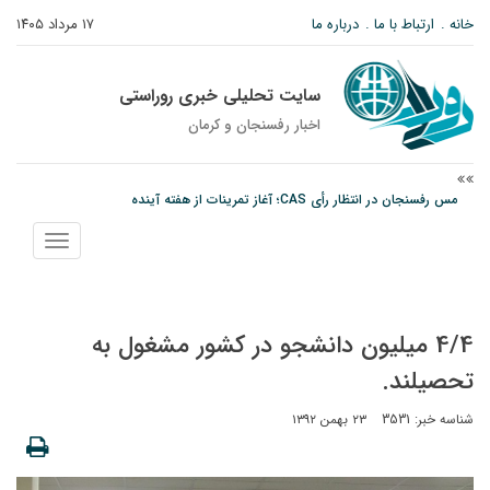
خانه
ارتباط با ما
درباره ما
۱۷ مرداد ۱۴۰۵
سایت تحلیلی خبری روراستی
اخبار رفسنجان و كرمان
مس رفسنجان در انتظار رأی CAS؛ آغاز تمرینات از هفته آینده
پیام رئیس کل دادگستری استان کرمان به مناسبت ۱۷ مردادماه سالروز شهادت شهید
نمایش
صارمی و روز خبرنگار
منو
نانوایی های نوق زیر ذره بین معاون توسعه
4/4 میلیون دانشجو در کشور مشغول به
تحصیلند.
شناسه خبر: 3531
۲۳ بهمن ۱۳۹۲