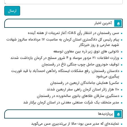
ارسال
آخرین اخبار
مس رفسنجان در انتظار رأی CAS؛ آغاز تمرینات از هفته آینده
پیام رئیس کل دادگستری استان کرمان به مناسبت ۱۷ مردادماه سالروز شهادت
شهید صارمی و روز خبرنگار
نانوایی های نوق زیر ذره بین معاون توسعه
وزارت اطلاعات: ۲۱ مزدور موساد و ۴ شرور مسلح در کرمان بازداشت شدند
توقیف خودروی حامل چوب جنگلی تاغ در رفسنجان
دادستان رفسنجان: رفع مشکلات ایستگاه راه‌آهن احمدآباد با قید فوریت
پیگیری می‌شود
عکس| همایش جاماندگان اربعین در رفسنجان
۱۱۰ هزار زائر استان کرمان راهی سفر اربعین شدند
دستگیری سارقان طلاهای بانوی سالخورده در رفسنجان
مدیر متخلف یک شرکت صنعتی معدنی در استان کرمان برکنار شد
پربازدیدها
نماینده‌ای که مدیر مس بود؛ حالا از بی‌تدبیری مس می‌گوید