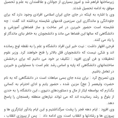
زیرساختها فراهم شد و امروز بسیاری از جوانان و علاقمندان به علم و تحصیل
موفق به ادامه تحصیل شدند.
وی با اشاره به اینکه در جای جای ایران اسلامی افرادی وجود دارد که برای
جاودانگی و ماندگاری این سرزمین قدمهای شایسته برداشته اند گفت : چه
شایسته است حضور خیرین در امر ساخت و ساز فضاهای آموزشی و
دانشگاهی که سالها این فضاها می ماند و دانشجویان به خاطر بنای ماندگار او
را یاد می کنند.
فرجی اظهار داشت : نیت خیر این افراد دانشگاه و علم را به نقطه اوج رسانده
اند و شکی نیست که دانشجویان قلل بالاتر را فتح خواهند کرد. وزیر علوم
تحقیقات و فن آوری افزود : تکلیف بر خود می دانیم که برای درخشش
ساختمانهای دانشگاهی که پایه و اساس رشد علم است با مسئولین و خیرین
در تعامل باشیم.
وی تصریح کرد : برای بنده جای بسی مباهات است در دانشگاهی که به نام
حضرت ولیعصر ( عج) مزین شده ، حضور یابم و ادای احترام به کسانی
بگذارم که بواسطه ایثار از مال و دستاوردهای دنیوی ، این دانشگاه را به حدی
از بلوغ و رشد رسانیده اند که می تواند نیازهای منطقه رفسنجان را پاسخ
دهد.
وی افزود : ایام دهه فجر را پشت سرگذاشتیم و این ایام یادآور ایثارگری ها و
پیروزی ها و رشادتها و انقلاب است. وی ادامه داد : پس از پیروزی انقلاب ،