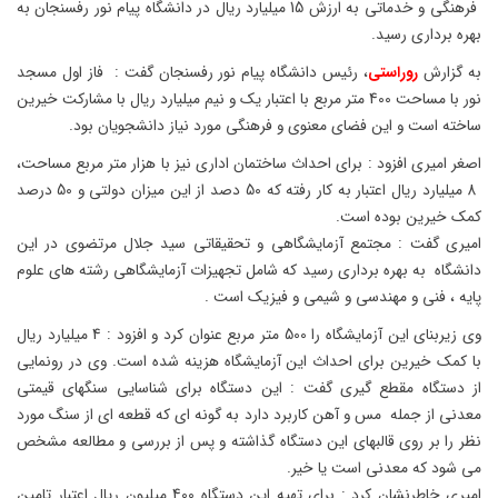
فرهنگی و خدماتی به ارزش 15 میلیارد ریال در دانشگاه پیام نور رفسنجان به
بهره برداری رسید.
به گزارش
روراستی
، رئیس دانشگاه پیام نور رفسنجان گفت : فاز اول مسجد
نور با مساحت 400 متر مربع با اعتبار یک و نیم میلیارد ریال با مشارکت خیرین
ساخته است و این فضای معنوی و فرهنگی مورد نیاز دانشجویان بود.
اصغر امیری افزود : برای احداث ساختمان اداری نیز با هزار متر مربع مساحت،
8 میلیارد ریال اعتبار به کار رفته که 50 دصد از این میزان دولتی و 50 درصد
کمک خیرین بوده است.
امیری گفت : مجتمع آزمایشگاهی و تحقیقاتی سید جلال مرتضوی در این
دانشگاه به بهره برداری رسید که شامل تجهیزات آزمایشگاهی رشته های علوم
پایه ، فنی و مهندسی و شیمی و فیزیک است .
وی زیربنای این آزمایشگاه را 500 متر مربع عنوان کرد و افزود : 4 میلیارد ریال
با کمک خیرین برای احداث این آزمایشگاه هزینه شده است. وی در رونمایی
از دستگاه مقطع گیری گفت : این دستگاه برای شناسایی سنگهای قیمتی
معدنی از جمله مس و آهن کاربرد دارد به گونه ای که قطعه ای از سنگ مورد
نظر را بر روی قالبهای این دستگاه گذاشته و پس از بررسی و مطالعه مشخص
می شود که معدنی است یا خیر.
امیری خاطرنشان کرد : برای تهیه این دستگاه 400 میلیون ریال اعتبار تامین