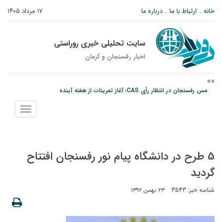
خانه
ارتباط با ما
درباره ما
۱۷ مرداد ۱۴۰۵
سایت تحلیلی خبری روراستی
اخبار رفسنجان و كرمان
مس رفسنجان در انتظار رأی CAS؛ آغاز تمرینات از هفته آینده
پیام رئیس کل دادگستری استان کرمان به مناسبت ۱۷ مردادماه سالروز شهادت شهید
نمایش
صارمی و روز خبرنگار
منو
نانوایی های نوق زیر ذره بین معاون توسعه
5 طرح در دانشگاه پیام نور رفسنجان افتتاح
گردید
شناسه خبر: 3543
۲۳ بهمن ۱۳۹۲