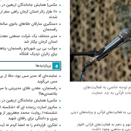
عکس| همایش جاماندگان اربعین در 
۱۱۰ هزار زائر استان کرمان راهی سفر ا
شدند
دستگیری سارقان طلاهای بانوی سالخو
رفسنجان
مدیر متخلف یک شرکت صنعتی معدنی
استان کرمان برکنار شد
موکب بی بی شهربانو رفسنجان؛ پناه
برای زائران نزدیک قتلگاه
پربازدیدها
نماینده‌ای که مدیر مس بود؛ حالا از بی
مس می‌گوید
م توجه خاصی به فعالیت‌های
رفسنجان، معدن طلای مدیریتی یا سر
سات قرآنی به جد حمایت
بلاتصدی‌ها؟
عکس| همایش جاماندگان اربعین در 
سالروز اسارت رزمنده ای که «شکسته ام
به فعالیت‌های قرآنی و برنامه‌هاى دینى
پیری و دلتنگی برای رفقای شهید
م و دهم به فعالیت‌های قرآنی اظهار
تفکری: قراردادم را نه امضا کردم نه ثب
دینی و مذهبی وجود داشت.