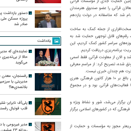
چنین حمایت جدى از مؤسسات قرآنی
 فعالان قرآنی را عضو صندوق هنرمندان
دستور بازداشت پیم
ام شد که متاسفانه در دولت یازدهم
پروژه مسکن ملی 
صادر شد
سخت‌افزاری از جمله کمک به ساخت
د، رقم‌های قابل توجهی حمایت شد به
یادداشت
صلاها و حوزه‌های سراسر کشور کمک کردیم، این
یریت برنامه‌ریزی دریافت کردیم.
نماینده‌ای که مدی
حالا از بی‌تدبیری
 شد و الان از معاونت قرآنی فقط اسمی
می‌گوید
رونق شده، تصریح کرد: از مراسم معرفى
و عترت هم چندان خبری نیست.
رفسنجان، معدن ط
وزیر پیشین فرهنگ و ارشاد اسلامی عنوان کرد: در دولت دهم بالغ بر ۱۰ هزار کانون فرهنگی هنری
مدیریتی یا سرزمی
فعالیت‌‌های قرآنی بود و در مجموع
بلاتصدی‌ها؟
 برگزار می‌شد، شور و نشاط ویژه‌ و
پلی‌آف نابرابر؛ شل
قلب فوتبال رفسن
فرهنگى که در کشورهاى اسلامى برگزار
مدیر غیربومی با د
 سریعتر مجوز به مؤسسات و حمایت از
روزانه ۲۳ میل