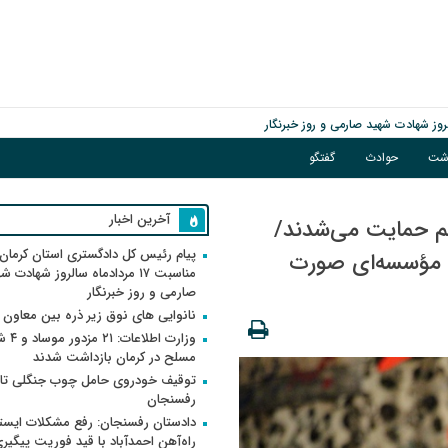
اشت
حوادث
گفتگو
آخرین اخبار
م حمایت می‌شدند/
پیام رئیس کل دادگستری استان کرمان 
ی مؤسسه‌ای صورت
مناسبت ۱۷ مردادماه سالروز شهادت ش
صارمی و روز خبرنگار
نانوایی های نوق زیر ذره بین معاون
وزارت اطلاعات
مسلح در کرمان بازداشت شدند
توقیف خودروی حامل چوب جنگلی تاغ
رفسنجان
دادستان رفسنجان: رفع مشکلات ایست
راه‌آهن احمدآباد با قید فوریت پیگیر