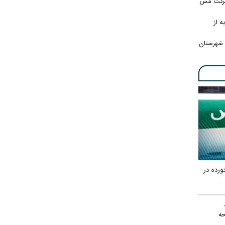
 شرکت مس
ه از
 شهرستان
ورده در
ه
حه