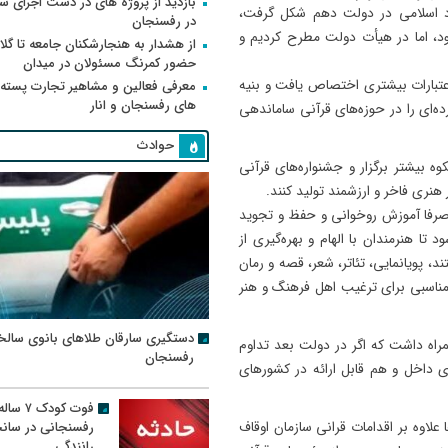
بازدید از پروژه های در دست اجرای
اد اسلامی در دولت دهم شکل گرفت،
در رفسنجان
د، اما در هیأت دولت مطرح کردیم و
از هشدار به هنجارشکنان جامعه تا گلای
حضور کمرنگ مسئولان در میدان
اعتبارات بیشتری اختصاص یافت و بنیه
معرفی فعالین و مشاهیر تجارت پسته
های رفسنجان و انار
ه‌ای را در حوزه‌های قرآنی ساماندهی
حوادث
ه بیشتر برگزار و جشنواره‌های قرآنی
 هنری فاخر و ارزشمند تولید کنند.
ا صرفا آموزش روخوانی و حفظ و تجوید
 تا هنرمندان با الهام و بهره‌گیری از
، پویانمایی، تئاتر، شعر، قصه و رمان
مناسبى براى ترغیب اهل فرهنگ و هنر
دستگیری سارقان طلاهای بانوی سالخ
راه داشت که اگر در دولت بعد تداوم
رفسنجان
ی داخل و هم قابل ارائه در کشورهای
فوت کودک ۷ سال
 علاوه بر اقدامات قرانى سازمان اوقاف
رفسنجانی در سان
رانندگی