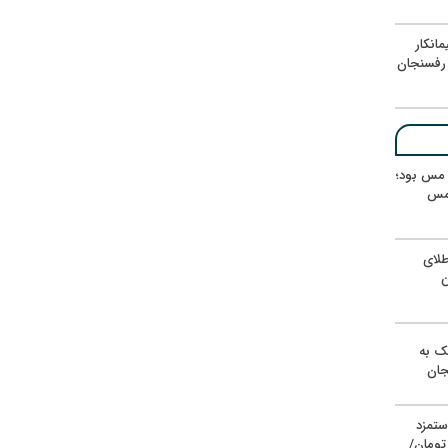
انکار
رفسنجان
ر مس بود؛
 مس
لای
ن
یک به
جان
ستمزد
یون تومان/