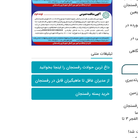
رفسنجان
ربعین
رده در
 در
گاهی
تبلیغات متنی
داغ ترین حوادث رفسنجان را اینجا بخوانید
‌تدبیری
از مدیران غافل تا ماهیگیران قابل در رفسنجان
زمین
خرید پسته رفسنجان
رفسنجان
ا
ننشسته»/ روایت محمد جعفرپور از والفجر ۳ تا
ت شد!