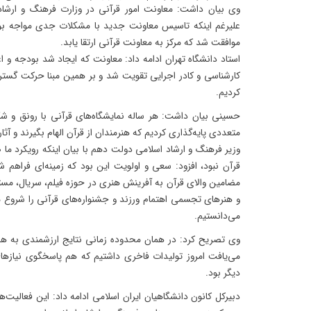
وی بیان داشت: معاونت امور قرآنی در وزارت فرهنگ و ارش
علیرغم اینکه تاسیس معاونت جدید با مشکلات جدی مواجه بو
موافقت شد که مرکز به معاونت قرآنی ارتقا یابد.
استاد دانشگاه تهران ادامه داد: معاونت که ایجاد شد بودجه و 
کارشناسی و کادر اجرایی تقویت شد و بر همین مبنا حرکت گسترد
کردیم.
حسینی بیان داشت: هر ساله نمایشگاه‌های قرآنی با رونق و شکو
متعددی پایه‌گذاری کردیم که هنرمندان از قرآن الهام بگیرند و آثار
وزیر فرهنگ و ارشاد اسلامی دولت دهم با بیان اینکه رویکرد م
قرآن نبود، افزود: سعی و اولویت این بود که زمینه‌ای فراهم شود
مضامین والای قرآن به آفرینش هنری در حوزه فیلم، سریال، مستند
و هنرهای تجسمى اهتمام ورزند و جشنواره‌هاى قرآنى را شروع 
می‌دانستیم.
وی تصریح کرد: در همان محدوده زمانى نتایج ارزشمندی به هم
می‌یافت امروز تولیدات فاخری داشتیم که هم پاسخگوی نیازها
دیگر بود.
دبیرکل کانون دانشگاهیان ایران اسلامى ادامه داد: این فعالیت‌ها