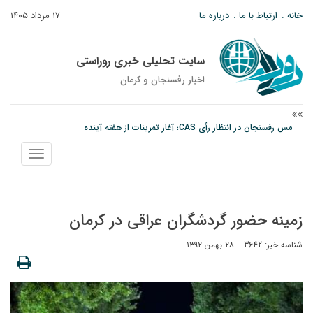
خانه
ارتباط با ما
درباره ما
۱۷ مرداد ۱۴۰۵
سایت تحلیلی خبری روراستی
اخبار رفسنجان و كرمان
مس رفسنجان در انتظار رأی CAS؛ آغاز تمرینات از هفته آینده
پیام رئیس کل دادگستری استان کرمان به مناسبت ۱۷ مردادماه سالروز شهادت شهید
نمایش
صارمی و روز خبرنگار
منو
نانوایی های نوق زیر ذره بین معاون توسعه
زمینه حضور گردشگران عراقی در کرمان
شناسه خبر: 3642
۲۸ بهمن ۱۳۹۲