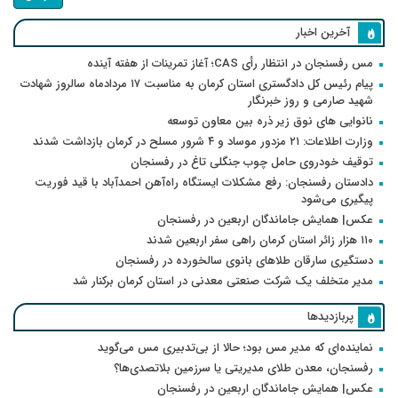
آخرین اخبار
مس رفسنجان در انتظار رأی CAS؛ آغاز تمرینات از هفته آینده
پیام رئیس کل دادگستری استان کرمان به مناسبت ۱۷ مردادماه سالروز شهادت
شهید صارمی و روز خبرنگار
نانوایی های نوق زیر ذره بین معاون توسعه
وزارت اطلاعات: ۲۱ مزدور موساد و ۴ شرور مسلح در کرمان بازداشت شدند
توقیف خودروی حامل چوب جنگلی تاغ در رفسنجان
دادستان رفسنجان: رفع مشکلات ایستگاه راه‌آهن احمدآباد با قید فوریت
پیگیری می‌شود
عکس| همایش جاماندگان اربعین در رفسنجان
۱۱۰ هزار زائر استان کرمان راهی سفر اربعین شدند
دستگیری سارقان طلاهای بانوی سالخورده در رفسنجان
مدیر متخلف یک شرکت صنعتی معدنی در استان کرمان برکنار شد
پربازدیدها
نماینده‌ای که مدیر مس بود؛ حالا از بی‌تدبیری مس می‌گوید
رفسنجان، معدن طلای مدیریتی یا سرزمین بلاتصدی‌ها؟
عکس| همایش جاماندگان اربعین در رفسنجان