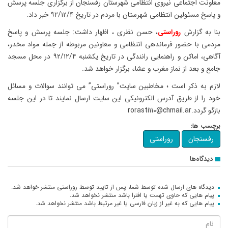
معاونت اجتماعی نیروی انتظامی شهرستان رفسنجان از برگزاری جلسه پرسش
و پاسخ مسئولین انتظامی شهرستان با مردم در تاریخ ۹۲/۱۲/۴ خبر داد.
بنا به گزارش
روراستی
، حسن نظری ، اظهار داشت: جلسه پرسش و پاسخ
مردمی با حضور فرماندهی انتظامی و معاونین مربوطه از جمله مواد مخدر،
آگاهی، اماکن و راهنمایی رانندگی در تاریخ یکشنبه ۹۲/۱۲/۴ در محل مسجد
جامع و بعد از نماز مغرب و عشاء برگزار خواهد شد.
لازم به ذکر است ؛ مخاطبین سایت” روراستی” می توانند سوالات و مسائل
خود را از طریق آدرس الکترونیکی این سایت ارسال نمایند تا در این جلسه
بازگو گردد.rorasti110@chmail.ar
برچسب ها:
رفسنجان
روراستی
دیدگاه‌ها
دیدگاه های ارسال شده توسط شما، پس از تایید توسط روراستی منتشر خواهد شد.
پیام هایی که حاوی تهمت یا افترا باشد منتشر نخواهد شد.
پیام هایی که به غیر از زبان فارسی یا غیر مرتبط باشد منتشر نخواهد شد.