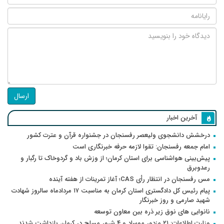
ارسال
آخرین اخبار
درخشش دانشجوی ولیعصر رفسنجان در جشنواره قرآن و عترت کشور
امام جمعه رفسنجان: تقوا لازمه حرفه خبرنگاری است
پیش‌بینی هواشناسی برای استان کرمان؛ از وزش باد و گردوخاک تا رگبار و
رعدوبرق
مس رفسنجان در انتظار رأی CAS؛ آغاز تمرینات از هفته آینده
پیام رئیس کل دادگستری استان کرمان به مناسبت ۱۷ مردادماه سالروز شهادت
شهید صارمی و روز خبرنگار
نانوایی های نوق زیر ذره بین معاون توسعه
وزارت اطلاعات: ۲۱ مزدور موساد و ۴ شرور مسلح در کرمان بازداشت شدند