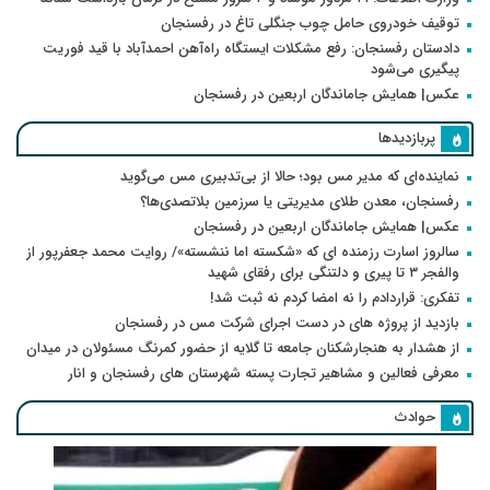
توقیف خودروی حامل چوب جنگلی تاغ در رفسنجان
دادستان رفسنجان: رفع مشکلات ایستگاه راه‌آهن احمدآباد با قید فوریت
پیگیری می‌شود
عکس| همایش جاماندگان اربعین در رفسنجان
پربازدیدها
نماینده‌ای که مدیر مس بود؛ حالا از بی‌تدبیری مس می‌گوید
رفسنجان، معدن طلای مدیریتی یا سرزمین بلاتصدی‌ها؟
عکس| همایش جاماندگان اربعین در رفسنجان
سالروز اسارت رزمنده ای که «شکسته اما ننشسته»/ روایت محمد جعفرپور از
والفجر ۳ تا پیری و دلتنگی برای رفقای شهید
تفکری: قراردادم را نه امضا کردم نه ثبت شد!
بازدید از پروژه های در دست اجرای شرکت مس در رفسنجان
از هشدار به هنجارشکنان جامعه تا گلایه از حضور کمرنگ مسئولان در میدان
معرفی فعالین و مشاهیر تجارت پسته شهرستان های رفسنجان و انار
حوادث