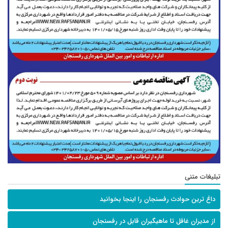
تبلیغات متنی
داغ ترین حوادث رفسنجان را اینجا بخوانید
از مدیران غافل تا ماهیگیران قابل در رفسنجان