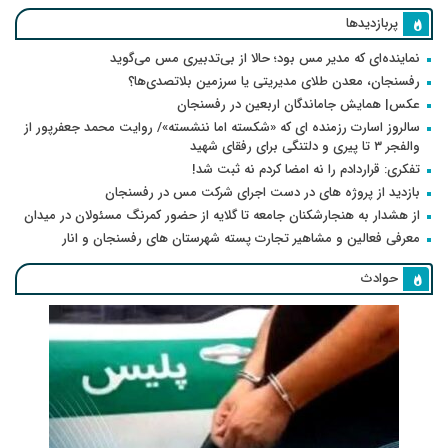
پربازدیدها
نماینده‌ای که مدیر مس بود؛ حالا از بی‌تدبیری مس می‌گوید
رفسنجان، معدن طلای مدیریتی یا سرزمین بلاتصدی‌ها؟
عکس| همایش جاماندگان اربعین در رفسنجان
سالروز اسارت رزمنده ای که «شکسته اما ننشسته»/ روایت محمد جعفرپور از
والفجر ۳ تا پیری و دلتنگی برای رفقای شهید
تفکری: قراردادم را نه امضا کردم نه ثبت شد!
بازدید از پروژه های در دست اجرای شرکت مس در رفسنجان
از هشدار به هنجارشکنان جامعه تا گلایه از حضور کمرنگ مسئولان در میدان
معرفی فعالین و مشاهیر تجارت پسته شهرستان های رفسنجان و انار
حوادث