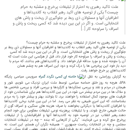
علت تاکید رهبری به احتراز از تبلیغات پرخرج و مشتَبه به حرام
چیست؟ یکی از توصیه های اکید رهبر انقلاب به کاندیداها و
اطرافیان آنها و مسئولان ذی ربط بر جلوگیری از ریخت و پاش های
انتخاباتی است. و اگر در این بین دیده شد که کسی ریخت و پاش و
اسراف را سرلوحه کار […]
علت تاکید رهبری به احتراز از تبلیغات پرخرج و مشتَبه به حرام چیست؟
یکی از توصیه های اکید رهبر انقلاب به کاندیداها و اطرافیان آنها و مسئولان ذی ربط بر
جلوگیری از ریخت و پاش های انتخاباتی است. و اگر در این بین دیده شد که کسی
ریخت و پاش و اسراف را سرلوحه کار خود قرار داد، قبل از هرکسی این ملت است که
آن را متوجه شده و مورد مداقه قرار خواهد داد. و کاندیداهای هم بدانند، که مردم با
دید باز خود این پرخرجی ها را درک کرده و دود این اسراف هم به چشم همان
کاندیداهای پر خرج خواهد رفت.
به گزارش روراستی به نقل از
سرویس سیاسی پایگاه
598، هرچه به روز خلق حماسه سیاسی توسط ملت ایران نزدیک می شویم، شور و
هیجان در مردم و نقد و بررسی عملکردها و کارکردها و بررسی افراد و بررسی شاخص ها
و ملاک ها در بین مردم بیشتر می شود.در این بین کاندیداها هم برای شناساندن خود از
ظرفیت های موجود کمال استفاده را خواهند برد، تا بتوانند بهتر و بیشتر خود را به مردم
بشناسانند، که این امری طبیعی به نظر می رسد. اما در این بین شاید برخی کاندیداها
یا اطرافیان کاندیداها یا دیگرانی بخواهند با صرف هزینه های سنگین، و اسراف گون از
حالت طبیعی خارج شوند، و با تبلیغات پرهزینه نوعی تبلیغات معکوس برای خود انجام
دهند.رهبر انقلاب نیز در توصیه خود به کاندیداها آنها و اطرافیانشان را از تبلیغات
پرخرج منع کرده و می فرمایند: “يكى از كارهايى كه بنده – چه در تبليغات انتخابات
مجلس و چه در انتخابات رياست جمهورى – هميشه نگران آن هستم، اين است. نه
خودشان تبليغات پُرخرج كنند، نه به طرفدارانشان اجازه دهند. بعضى افراد ممكن است