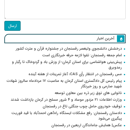
ارسال
آخرین اخبار
درخشش دانشجوی ولیعصر رفسنجان در جشنواره قرآن و عترت کشور
امام جمعه رفسنجان: تقوا لازمه حرفه خبرنگاری است
پیش‌بینی هواشناسی برای استان کرمان؛ از وزش باد و گردوخاک تا رگبار و
رعدوبرق
مس رفسنجان در انتظار رأی CAS؛ آغاز تمرینات از هفته آینده
پیام رئیس کل دادگستری استان کرمان به مناسبت ۱۷ مردادماه سالروز شهادت
شهید صارمی و روز خبرنگار
نانوایی های نوق زیر ذره بین معاون توسعه
وزارت اطلاعات: ۲۱ مزدور موساد و ۴ شرور مسلح در کرمان بازداشت شدند
توقیف خودروی حامل چوب جنگلی تاغ در رفسنجان
دادستان رفسنجان: رفع مشکلات ایستگاه راه‌آهن احمدآباد با قید فوریت
پیگیری می‌شود
عکس| همایش جاماندگان اربعین در رفسنجان