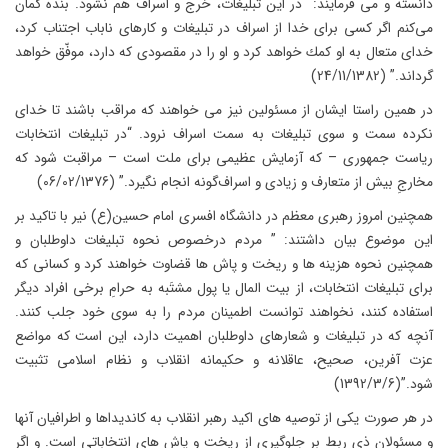
دانسته و می فرمایند: “در اين تبليغات، خرج و اسراف هم نشود. بنده گمان
مى‌كنم اگر كسى براى خدا از اسراف در تبليغات و كارهاى ناباب اجتناب كرد،
خداى متعال به او كمك خواهد كرد و او را در مقصودى كه دارد، موفّق خواهد
گرداند.” (24/11/1382)
در همین راستا ایشان از مسئولین نیز می خواهند که مراقب باشند تا خدای
نکرده سمت و سوی تبلیغات به سمت اسراف نرود. “در تبليغات انتخابات
رياست جمهورى – كه آزمايش عظيمى براى ملت است – مراقبت شود كه
مخارجِ بيش از متعارف و زيادى و اسراف‌گونه انجام نگيرد.” (06/02/1376)
همچنین امروز رهبری معظم در دانشگاه افسری امام حسین(ع) نیر با تاکید بر
این موضوع بیان داشتند: ” مردم درخصوص نحوه تبلیغات داوطلبان و
همچنین نحوه هزینه ها و ریخت و پاش ها قضاوت خواهند کرد و کسانی که
برای تبلیغات انتخابات، از بیت المال یا پول مشتَبه به حرامِ برخی افراد دیگر
استفاده کنند، نخواهند توانست اطمینان مردم را به سوی خود جلب کنند.
آنچه که در تبلیغات و شعارهای داوطلبان اهمیت دارد، این است که مواضع
عزت آفرین، صحیح، عاقلانه و حکیمانه انقلاب و نظام اسلامی تثبیت
شود.”(1392/3/6)
در هر صورت یکی از توصیه های اکید رهبر انقلاب به کاندیداها و اطرافیان آنها
و مسئولان ذی ربط بر جلوگیری از ریخت و پاش های انتخاباتی است. و اگر