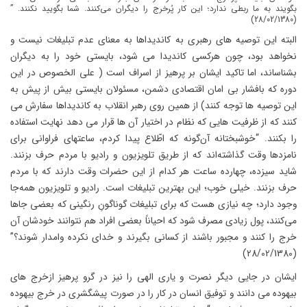
بگويند به ما ربطى ندارد؛ اين كار پُرخرج را ديگران مى‌كنند. شما بگوييد نكنند. ”
(28/02/1380)
البته این توصیه های رهبری به کاندیداها به معنای عدم تبلیغات نیست و
نخواهد بود، چون هرکسی کاندیدا می شود، بایستی خود را به دیگران
بشناساند، اما تاکید ایشان بر پرهیز از اسراف است ( علی الخصوص در این
دوره که بافشار بی امان اقتصادی دشمن، مسئولان بایستی بیش از پیش به
این توصیه ها توجه کنند) از همین روی رهبر انقلاب به کاندیداها سفارش می
کنند که از ظرفیت هایی که نظام در اختیار آن ها قرار می دهد نهایت استفاده
را بکنند. “خوشبختانه آن‌گونه كه اطّلاع پيدا كردم، ساعتهاى فراوانى براى
نامزدها وقت گذاشته‌اند كه از طريق تلويزيون و راديو با مردم حرف بزنند.
شايد سيزده، چهارده ساعت هر كدام از اين حضرات وقت دارند كه با مردم
حرف بزنند. خيلى خوب؛ اين بهترين تبليغات است. راديو و تلويزيون همه‌جا
وجود دارد؛ چه نيازى هست كه براى تبليغات گوناگونِ رنگينى كه بعضى جاها
مى‌كنند، پول زيادى مصرف شود كه احياناً بعضى افراد هم نتوانند خودشان آن
خرج را كنند و مجبور باشند از كسانى بگيرند و خداى نكرده وامدار شوند؟”
(28/02/1380)
ایشان در جایی دیگر نصرت و یاری الهی را نیز در گرو پرهیز ازخرج های
بیهوده می دانند و توفیق انسان در کار را در صورت پیشگشری در خرج بیهوده