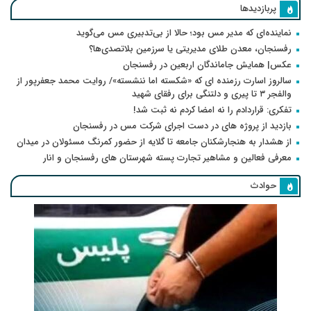
پربازدیدها
نماینده‌ای که مدیر مس بود؛ حالا از بی‌تدبیری مس می‌گوید
رفسنجان، معدن طلای مدیریتی یا سرزمین بلاتصدی‌ها؟
عکس| همایش جاماندگان اربعین در رفسنجان
سالروز اسارت رزمنده ای که «شکسته اما ننشسته»/ روایت محمد جعفرپور از
والفجر ۳ تا پیری و دلتنگی برای رفقای شهید
تفکری: قراردادم را نه امضا کردم نه ثبت شد!
بازدید از پروژه های در دست اجرای شرکت مس در رفسنجان
از هشدار به هنجارشکنان جامعه تا گلایه از حضور کمرنگ مسئولان در میدان
معرفی فعالین و مشاهیر تجارت پسته شهرستان های رفسنجان و انار
حوادث