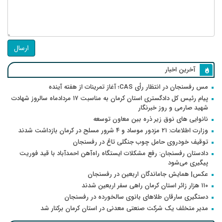
ارسال
آخرین اخبار
مس رفسنجان در انتظار رأی CAS؛ آغاز تمرینات از هفته آینده
پیام رئیس کل دادگستری استان کرمان به مناسبت ۱۷ مردادماه سالروز شهادت
شهید صارمی و روز خبرنگار
نانوایی های نوق زیر ذره بین معاون توسعه
وزارت اطلاعات: ۲۱ مزدور موساد و ۴ شرور مسلح در کرمان بازداشت شدند
توقیف خودروی حامل چوب جنگلی تاغ در رفسنجان
دادستان رفسنجان: رفع مشکلات ایستگاه راه‌آهن احمدآباد با قید فوریت
پیگیری می‌شود
عکس| همایش جاماندگان اربعین در رفسنجان
۱۱۰ هزار زائر استان کرمان راهی سفر اربعین شدند
دستگیری سارقان طلاهای بانوی سالخورده در رفسنجان
مدیر متخلف یک شرکت صنعتی معدنی در استان کرمان برکنار شد