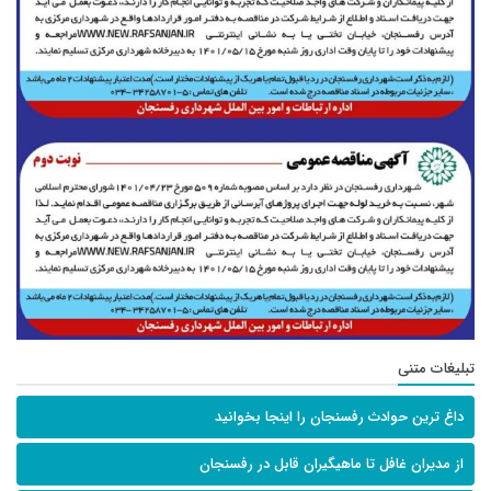
تبلیغات متنی
داغ ترین حوادث رفسنجان را اینجا بخوانید
از مدیران غافل تا ماهیگیران قابل در رفسنجان