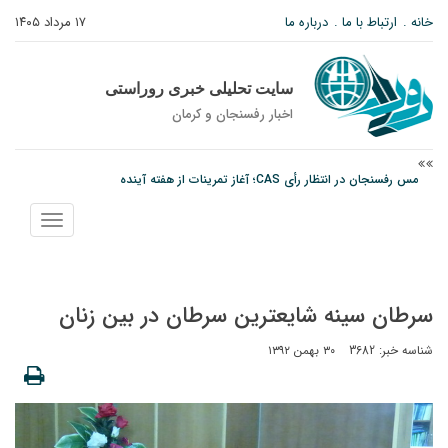
خانه
ارتباط با ما
درباره ما
۱۷ مرداد ۱۴۰۵
سایت تحلیلی خبری روراستی
اخبار رفسنجان و كرمان
پیام رئیس کل دادگستری استان کرمان به مناسبت ۱۷ مردادماه سالروز شهادت شهید
صارمی و روز خبرنگار
نمایش
نانوایی های نوق زیر ذره بین معاون توسعه
منو
مس رفسنجان در انتظار رأی CAS؛ آغاز تمرینات از هفته آینده
سرطان سینه شایعترین سرطان در بین زنان
شناسه خبر: 3682
۳۰ بهمن ۱۳۹۲