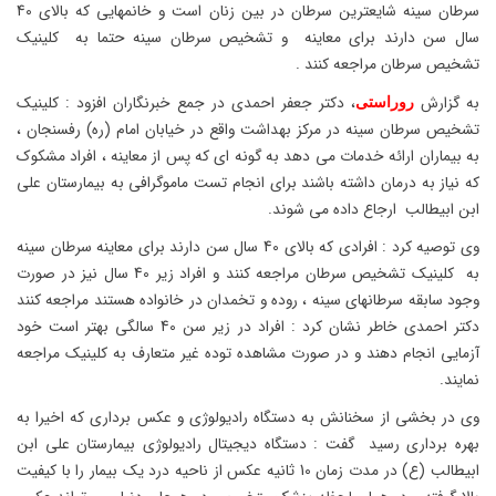
سرطان سینه شایعترین سرطان در بین زنان است و خانمهایی که بالای 40
سال سن دارند برای معاینه و تشخیص سرطان سینه حتما به کلینیک
تشخیص سرطان مراجعه کنند .
به گزارش
، دکتر جعفر احمدی در جمع خبرنگاران افزود : کلینیک
روراستی
تشخیص سرطان سینه در مرکز بهداشت واقع در خیابان امام (ره) رفسنجان ،
به بیماران ارائه خدمات می دهد به گونه ای که پس از معاینه ، افراد مشکوک
که نیاز به درمان داشته باشند برای انجام تست ماموگرافی به بیمارستان علی
ابن ابیطالب ارجاع داده می شوند.
وی توصیه کرد : افرادی که بالای 40 سال سن دارند برای معاینه سرطان سینه
به کلینیک تشخیص سرطان مراجعه کنند و افراد زیر 40 سال نیز در صورت
وجود سابقه سرطانهای سینه ، روده و تخمدان در خانواده هستند مراجعه کنند
دکتر احمدی خاطر نشان کرد : افراد در زیر سن 40 سالگی بهتر است خود
آزمایی انجام دهند و در صورت مشاهده توده غیر متعارف به کلینیک مراجعه
نمایند.
وی در بخشی از سخنانش به دستگاه رادیولوژی و عکس برداری که اخیرا به
بهره برداری رسید گفت : دستگاه دیجیتال رادیولوژی بیمارستان علی ابن
ابیطالب (ع) در مدت زمان 10 ثانیه عکس از ناحیه درد یک بیمار را با کیفیت