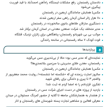
دادستان رفسنجان: رفع مشکلات ایستگاه راه‌آهن احمدآباد با قید فوریت
پیگیری می‌شود
عکس| همایش جاماندگان اربعین در رفسنجان
۱۱۰ هزار زائر استان کرمان راهی سفر اربعین شدند
دستگیری سارقان طلاهای بانوی سالخورده در رفسنجان
مدیر متخلف یک شرکت صنعتی معدنی در استان کرمان برکنار شد
موکب بی بی شهربانو رفسنجان؛ پناهگاهی برای زائران نزدیک قتلگاه
فوت کودک ۷ ساله رفسنجانی در سانحه رانندگی
پربازدیدها
نماینده‌ای که مدیر مس بود؛ حالا از بی‌تدبیری مس می‌گوید
رفسنجان، معدن طلای مدیریتی یا سرزمین بلاتصدی‌ها؟
عکس| همایش جاماندگان اربعین در رفسنجان
سالروز اسارت رزمنده ای که «شکسته اما ننشسته»/ روایت محمد جعفرپور از
والفجر ۳ تا پیری و دلتنگی برای رفقای شهید
تفکری: قراردادم را نه امضا کردم نه ثبت شد!
بازدید از پروژه های در دست اجرای شرکت مس در رفسنجان
از هشدار به هنجارشکنان جامعه تا گلایه از حضور کمرنگ مسئولان در میدان
معرفی فعالین و مشاهیر تجارت پسته شهرستان های رفسنجان و انار