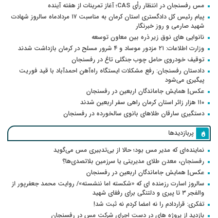
مس رفسنجان در انتظار رأی CAS؛ آغاز تمرینات از هفته آینده
پیام رئیس کل دادگستری استان کرمان به مناسبت ۱۷ مردادماه سالروز شهادت
شهید صارمی و روز خبرنگار
نانوایی های نوق زیر ذره بین معاون توسعه
وزارت اطلاعات: ۲۱ مزدور موساد و ۴ شرور مسلح در کرمان بازداشت شدند
توقیف خودروی حامل چوب جنگلی تاغ در رفسنجان
دادستان رفسنجان: رفع مشکلات ایستگاه راه‌آهن احمدآباد با قید فوریت
پیگیری می‌شود
عکس| همایش جاماندگان اربعین در رفسنجان
۱۱۰ هزار زائر استان کرمان راهی سفر اربعین شدند
دستگیری سارقان طلاهای بانوی سالخورده در رفسنجان
پربازدیدها
نماینده‌ای که مدیر مس بود؛ حالا از بی‌تدبیری مس می‌گوید
رفسنجان، معدن طلای مدیریتی یا سرزمین بلاتصدی‌ها؟
عکس| همایش جاماندگان اربعین در رفسنجان
سالروز اسارت رزمنده ای که «شکسته اما ننشسته»/ روایت محمد جعفرپور از
والفجر ۳ تا پیری و دلتنگی برای رفقای شهید
تفکری: قراردادم را نه امضا کردم نه ثبت شد!
بازدید از پروژه های در دست اجرای شرکت مس در رفسنجان