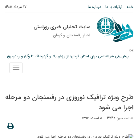
خانه
ارتباط با ما
درباره ما
۱۷ مرداد ۱۴۰۵
سایت تحلیلی خبری روراستی
اخبار رفسنجان و كرمان
پیش‌بینی هواشناسی برای استان کرمان؛ از وزش باد و گردوخاک تا رگبار و رعدوبرق
مس رفسنجان در انتظار رأی CAS؛ آغاز تمرینات از هفته آینده
نمایش
پیام رئیس کل دادگستری استان کرمان به مناسبت ۱۷ مردادماه سالروز شهادت شهید
منو
صارمی و روز خبرنگار
طرح ویژه ترافیک نوروزی در رفسنجان دو مرحله
اجرا می شود
شناسه خبر: 3738
۵ اسفند ۱۳۹۲