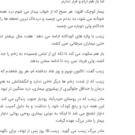
اما باز هم آرام و قرار ندارم.
بیمار کوچک افزود: هر صبح که از خواب بیدار می شوم درد همه تن
خونآبه می شود، به بدنم می چسبد و دردناک ترین لحظه ها را با
جداکنم ولی دوباره می چسبد.
زینب با واژه های کودکانه ادامه می دهد: هفت سال بیشتر ند
حتی بیماران سرطانی نمی کشند.
باز هم سکوت می کند تا تکه ای از لباس چسبیده به زخم را جدا
کشد، ولی فریاد نمی زند تا ادامه سخن بدهد.
زینب گفت: تاکنون نوروز و روز شاد نداشته ام، هر روز شاهدم ک
زینب که از شدت زخم ها دیگر ناخن ندارد و انگشتانش به هم 
درمان یا حداقل جلوگیری از پیشروی بیماری، درد سنگین تر نبود
مادر زینب که در روستای حیدرآباد رودبار جنوب زندگی می کند ا
این همه درد و رنج کودک خود را نداشت و به دلیل آسیب شد
دچار تشنج می شد تا اینکه به نوعی بیماری روحی روانی دچا
بیمار را مادر بزرگ عهده گرفت.
مادر بزرگ زینب می گوید: زینب 15 روز پس