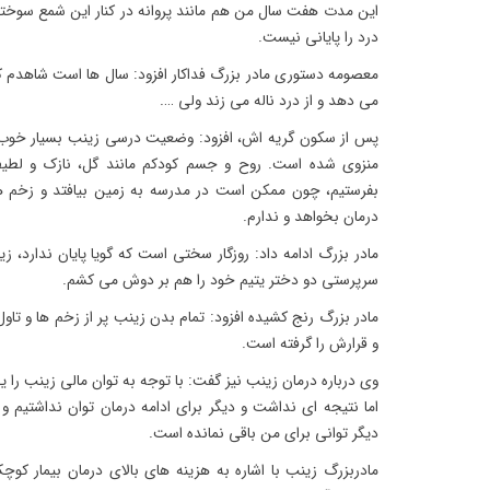
این مدت هفت سال من هم مانند پروانه در کنار این شمع سوخته ا
درد را پایانی نیست.
معصومه دستوری مادر بزرگ فداکار افزود: سال ها است شاهدم
می دهد و از درد ناله می زند ولی ….
پس از سکون گریه اش، افزود: وضعیت درسی زینب بسیار خوب ا
منزوی شده است. روح و جسم کودکم مانند گل، نازک و لطیف
بفرستیم، چون ممکن است در مدرسه به زمین بیافتد و زخم ها
درمان بخواهد و ندارم.
مادر بزرگ ادامه داد: روزگار سختی است که گویا پایان ندارد، زی
سرپرستی دو دختر یتیم خود را هم بر دوش می کشم.
مادر بزرگ رنج کشیده افزود: تمام بدن زینب پر از زخم ها و تا
و قرارش را گرفته است.
وی درباره درمان زینب نیز گفت: با توجه به توان مالی زینب را یک 
اما نتیجه ای نداشت و دیگر برای ادامه درمان توان نداشتیم و 
دیگر توانی برای من باقی نمانده است.
مادربزرگ زینب با اشاره به هزینه های بالای درمان بیمار کوچ