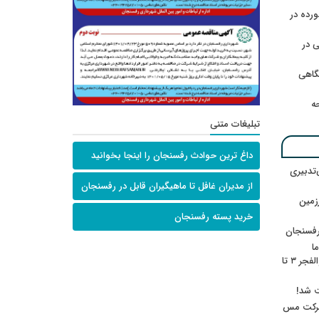
رده در
 در
گاهی
حه
تبلیغات متنی
داغ ترین حوادث رفسنجان را اینجا بخوانید
‌تدبیری
از مدیران غافل تا ماهیگیران قابل در رفسنجان
زمین
خرید پسته رفسنجان
رفسنجان
ا
ننشسته»/ روایت محمد جعفرپور از والفجر ۳ تا
ت شد!
 شرکت مس