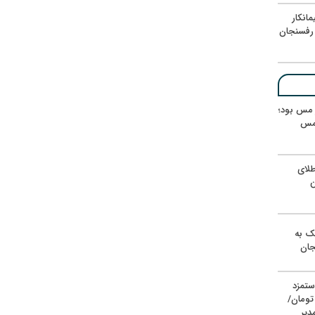
انکار
رفسنجان
ر مس بود؛
 مس
لای
ن
یک به
جان
ستمزد
یون تومان/
دیر