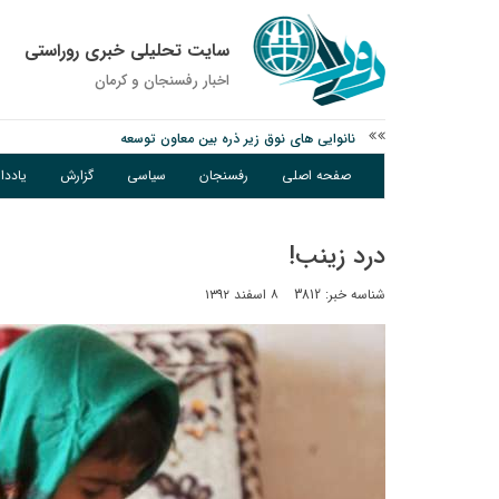
سایت تحلیلی خبری روراستی
اخبار رفسنجان و كرمان
وزارت اطلاعات: ۲۱ مزدور موساد و ۴ شرور مسلح در کرمان بازداشت شدند
توقیف خودروی حامل چوب جنگلی تاغ در رفسنجان
صفحه اصلی
رفسنجان
سیاسی
گزارش
یادد
نانوایی های نوق زیر ذره بین معاون توسعه
درد زینب!
شناسه خبر: 3812
۸ اسفند ۱۳۹۲