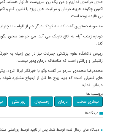
عادی درآمدی نداریم و من یک زن سرپرست خانوار هستم، کمرم 
اکنون چگونه هزینه درمان و مراقبت های ویژه را تامین کنم و اکن
بی فایده بوده است.
معصومه دستوری گفت که سه کودک دیگر هم از اقوام ما دچار ای
دوباره زینب آرام به اتاق تاریک می آید، می خواهد سخن بگوید
کند.
رییس دانشگاه علوم پزشکی جیرفت نیز در این زمینه به خبرنگار 
ژنتیکی و وراثتی است که متاسفانه درمان پذیر نیست.
محمدرضا محمدی ساردو در گفت وگو با خبرنگار ایرنا افزود: یکی
های فامیلی است که باید زوج ها قبل از ازدواج مشاوره شوند
درمانی ندارد.
برچسب ها:
بیماری سخت
درمان
رفسنجان
روراستی
نی
دیدگاه‌ها
دیدگاه های ارسال شده توسط شما، پس از تایید توسط روراستی منتش