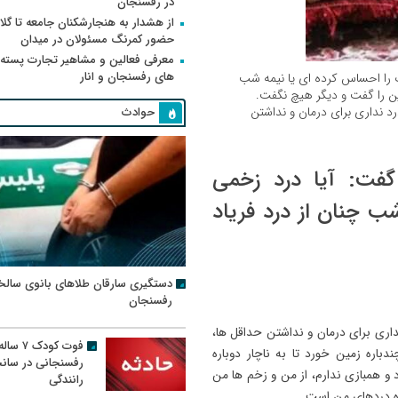
در رفسنجان
از هشدار به هنجارشکنان جامعه تا گلای
حضور کمرنگ مسئولان در میدان
معرفی فعالین و مشاهیر تجارت پسته
های رفسنجان و انار
 را احساس کرده ای یا نیمه شب
ین را گفت و دیگر هیچ نگفت.
د نداری برای درمان و نداشتن
حوادث
گفت: آیا درد زخمی
 چنان از درد فریاد
دستگیری سارقان طلاهای بانوی سالخ
رفسنجان
داری برای درمان و نداشتن حداقل ها،
فوت کودک ۷ سال
باره زمین خورد تا به ناچار دوباره
رفسنجانی در سان
 همبازی ندارم، از من و زخم ها من
رانندگی
راه دردهای من است.