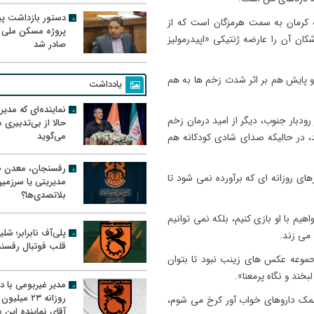
دستور بازداشت پیم
ه کرمان به سمت هرمزگان است که از
پروژه مسکن ملی 
ان آن را عارضه ژنتیکی «اپیدرمولیز
صادر شد
 پایش هم بر اثر شدت زخم ها به هم
یادداشت
نماینده‌ای که مدی
ودبار جنوب، دیگر از امید درمان زخم
حالا از بی‌تدبیری
می‌گوید
، در حالیکه صدای شادی کودکانه هم
رفسنجان، معدن ط
های روزانه ای که برآورده نمی شود تا
مدیریتی یا سرزمی
بلاتصدی‌ها؟
یم با او بازی کنیم، بلکه نمی توانیم
پلی‌آف نابرابر؛ شل
می زند.
قلب فوتبال رفسن
حموعه عکس های زینب نبود تا بتوان
خند و نگاه پرمعنا».
مدیر غیربومی با د
روزانه ۲۳ میل
کمک داروهای خواب آور کرخ می شوم،
آقای نماینده این م