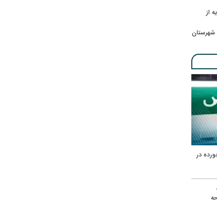
ه از
 شهرستان
ورده در
ه
حه