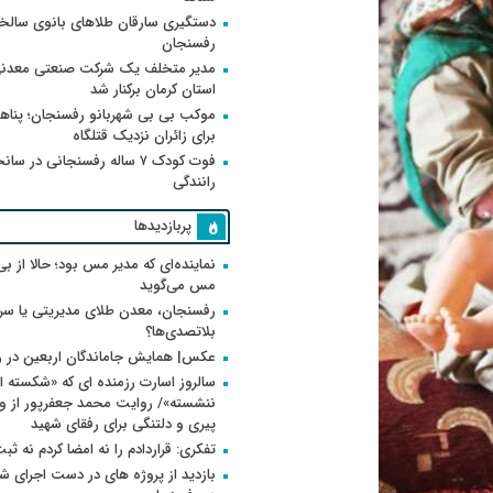
دستگیری سارقان طلاهای بانوی سالخو
رفسنجان
مدیر متخلف یک شرکت صنعتی معدنی
استان کرمان برکنار شد
موکب بی بی شهربانو رفسنجان؛ پناه
برای زائران نزدیک قتلگاه
فوت کودک ۷ ساله رفسنجانی در سان
رانندگی
پربازدیدها
نماینده‌ای که مدیر مس بود؛ حالا از بی
مس می‌گوید
رفسنجان، معدن طلای مدیریتی یا سر
بلاتصدی‌ها؟
عکس| همایش جاماندگان اربعین در 
سالروز اسارت رزمنده ای که «شکسته ام
پیری و دلتنگی برای رفقای شهید
تفکری: قراردادم را نه امضا کردم نه ثب
بازدید از پروژه های در دست اجرای