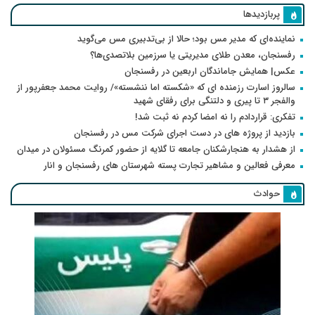
پربازدیدها
نماینده‌ای که مدیر مس بود؛ حالا از بی‌تدبیری مس می‌گوید
رفسنجان، معدن طلای مدیریتی یا سرزمین بلاتصدی‌ها؟
عکس| همایش جاماندگان اربعین در رفسنجان
سالروز اسارت رزمنده ای که «شکسته اما ننشسته»/ روایت محمد جعفرپور از
والفجر ۳ تا پیری و دلتنگی برای رفقای شهید
تفکری: قراردادم را نه امضا کردم نه ثبت شد!
بازدید از پروژه های در دست اجرای شرکت مس در رفسنجان
از هشدار به هنجارشکنان جامعه تا گلایه از حضور کمرنگ مسئولان در میدان
معرفی فعالین و مشاهیر تجارت پسته شهرستان های رفسنجان و انار
حوادث