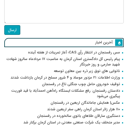
ارسال
آخرین اخبار
مس رفسنجان در انتظار رأی CAS؛ آغاز تمرینات از هفته آینده
پیام رئیس کل دادگستری استان کرمان به مناسبت ۱۷ مردادماه سالروز شهادت
شهید صارمی و روز خبرنگار
نانوایی های نوق زیر ذره بین معاون توسعه
وزارت اطلاعات: ۲۱ مزدور موساد و ۴ شرور مسلح در کرمان بازداشت شدند
توقیف خودروی حامل چوب جنگلی تاغ در رفسنجان
دادستان رفسنجان: رفع مشکلات ایستگاه راه‌آهن احمدآباد با قید فوریت
پیگیری می‌شود
عکس| همایش جاماندگان اربعین در رفسنجان
۱۱۰ هزار زائر استان کرمان راهی سفر اربعین شدند
دستگیری سارقان طلاهای بانوی سالخورده در رفسنجان
مدیر متخلف یک شرکت صنعتی معدنی در استان کرمان برکنار شد