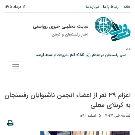
خانه
ارتباط با ما
درباره ما
۱۶ مرداد ۱۴۰۵
سایت تحلیلی خبری روراستی
اخبار رفسنجان و كرمان
پیام رئیس کل دادگستری استان کرمان به مناسبت ۱۷ مردادماه سالروز شهادت شهید
صارمی و روز خبرنگار
نمایش
نانوایی های نوق زیر ذره بین معاون توسعه
منو
مس رفسنجان در انتظار رأی CAS؛ آغاز تمرینات از هفته آینده
اعزام 39 نفر از اعضاء انجمن ناشنوایان رفسنجان
به کربلای معلی
شناسه خبر: 4037
۱۵ اسفند ۱۳۹۲