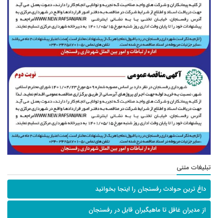
تبلیغات متنی
داغ ترین حوادث رفسنجان را اینجا بخوانید
از مدیران غافل تا ماهیگیران قابل در رفسنجان