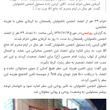
کربلای معلی اعزام شدند. آقای کرمی زاده مسئول انجمن ناشنوایان
گفت: هر سال در ایام محرم که حاج آقا عرب به […]
اعزام 39 نفر از اعضاء انجمن ناشنوایان رفسنجان به کربلای معلی با هزینه
شخصی.
به گزارش
روراستی
؛در مورخ1392/12/14 رأس ساعت 20 تعداد 39 نفر از اعضاء
انجمن ناشنوایان رفسنجان به مدت 10 روز به کربلای معلی اعزام شدند.
آقای کرمی زاده مسئول انجمن ناشنوایان گفت: هر سال در ایام محرم که حاج
آقا عرب به زبان اشاره برای اعضاء این انجمن سخرانی می نماید. و امسال
ایشان از ثواب زیارت امام حسین (ع) برای اعضاء صحبت کردند و این امر
سبب شد اعضاء تصمیم به سفر زیارت کربلا بگیرند.
وی گفت برای تامین هزینه این سفر هیچ کمکی از سوی مسئولان نشده و
اعضاء با دریافت 500 هزار تومان وام 15% از موسسه ثامن الحجج هزینه این
سفر را تامین کردند.
مسئول انجمن ناشنوایان به تاثیر روحی این سفر اشاره نمود و خواستار توجه
بیشتر مسئولین به وضعیت روحی و روانی معلولان شد.