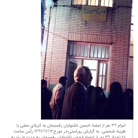
اعزام 39 نفر از اعضاء انجمن ناشنوایان رفسنجان به کربلای معلی با
هزینه شخصی. به گزارش روراستی؛در مورخ1392/12/14 رأس ساعت
20 تعداد 39 نفر از اعضاء انجمن ناشنوایان رفسنجان به مدت 10 روز به