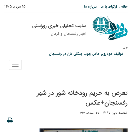
خانه
ارتباط با ما
درباره ما
۱۵ مرداد ۱۴۰۵
سایت تحلیلی خبری روراستی
اخبار رفسنجان و كرمان
توقیف خودروی حامل چوب جنگلی تاغ در رفسنجان
دادستان رفسنجان: رفع مشکلات ایستگاه راه‌آهن احمدآباد با قید فوریت پیگیری
نمایش
می‌شود
منو
عکس| همایش جاماندگان اربعین در رفسنجان
تعرض به حریم رودخانه شور در شهر
رفسنجان+عکس
شناسه خبر: 4147
۲۰ اسفند ۱۳۹۲