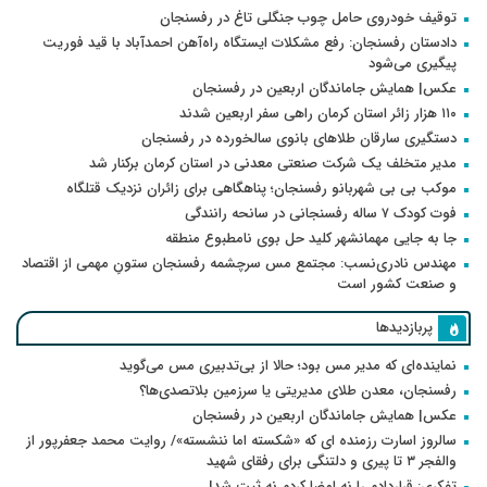
توقیف خودروی حامل چوب جنگلی تاغ در رفسنجان
دادستان رفسنجان: رفع مشکلات ایستگاه راه‌آهن احمدآباد با قید فوریت
پیگیری می‌شود
عکس| همایش جاماندگان اربعین در رفسنجان
۱۱۰ هزار زائر استان کرمان راهی سفر اربعین شدند
دستگیری سارقان طلاهای بانوی سالخورده در رفسنجان
مدیر متخلف یک شرکت صنعتی معدنی در استان کرمان برکنار شد
موکب بی بی شهربانو رفسنجان؛ پناهگاهی برای زائران نزدیک قتلگاه
فوت کودک ۷ ساله رفسنجانی در سانحه رانندگی
جا به جایی مهمانشهر کلید حل بوی نامطبوع منطقه
مهندس نادری‌نسب: مجتمع مس سرچشمه رفسنجان ستونِ مهمی از اقتصاد
و صنعت کشور است
پربازدیدها
نماینده‌ای که مدیر مس بود؛ حالا از بی‌تدبیری مس می‌گوید
رفسنجان، معدن طلای مدیریتی یا سرزمین بلاتصدی‌ها؟
عکس| همایش جاماندگان اربعین در رفسنجان
سالروز اسارت رزمنده ای که «شکسته اما ننشسته»/ روایت محمد جعفرپور از
والفجر ۳ تا پیری و دلتنگی برای رفقای شهید
تفکری: قراردادم را نه امضا کردم نه ثبت شد!