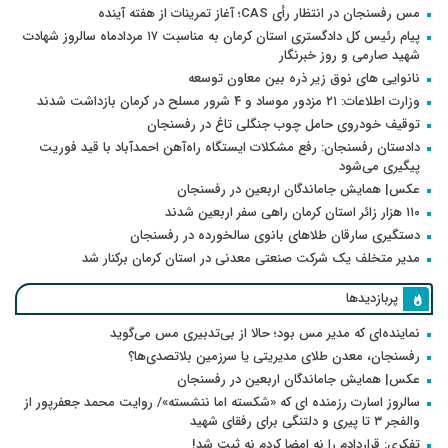
مس رفسنجان در انتظار رأی CAS؛ آغاز تمرینات از هفته آینده
پیام رئیس کل دادگستری استان کرمان به مناسبت ۱۷ مردادماه سالروز شهادت
شهید صارمی و روز خبرنگار
نانوایی های نوق زیر ذره بین معاون توسعه
وزارت اطلاعات: ۲۱ مزدور موساد و ۴ شرور مسلح در کرمان بازداشت شدند
توقیف خودروی حامل چوب جنگلی تاغ در رفسنجان
دادستان رفسنجان: رفع مشکلات ایستگاه راه‌آهن احمدآباد با قید فوریت
پیگیری می‌شود
عکس| همایش جاماندگان اربعین در رفسنجان
۱۱۰ هزار زائر استان کرمان راهی سفر اربعین شدند
دستگیری سارقان طلاهای بانوی سالخورده در رفسنجان
مدیر متخلف یک شرکت صنعتی معدنی در استان کرمان برکنار شد
پربازدیدها
نماینده‌ای که مدیر مس بود؛ حالا از بی‌تدبیری مس می‌گوید
رفسنجان، معدن طلای مدیریتی یا سرزمین بلاتصدی‌ها؟
عکس| همایش جاماندگان اربعین در رفسنجان
سالروز اسارت رزمنده ای که «شکسته اما ننشسته»/ روایت محمد جعفرپور از
والفجر ۳ تا پیری و دلتنگی برای رفقای شهید
تفکری: قراردادم را نه امضا کردم نه ثبت شد!