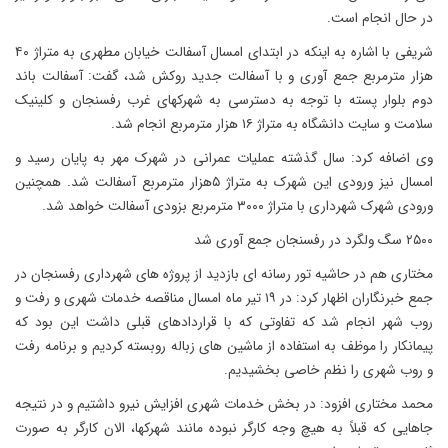
در حال انجام است.
شریفی با اشاره به اینکه در ابتدای امسال آسفالت خیابان مطهری به متراژ ۴۰
هزار مترمربع جمع آوری و با آسفالت جدید روکش شد، گفت: آسفالت باند
دوم بلوار پسته با توجه به دسترسی به شهرکهای غرب رفسنجان و کلینیک
سلامت و سایت دانشگاه به متراژ ۱۶ هزار مترمربع انجام شد.
وی اضافه کرد: سال گذشته عملیات عمرانی در شهرک مهر به پایان رسید و
امسال نیز ورودی این شهرک به متراژ ۵هزار مترمربع آسفالت شد. همچنین
ورودی شهرک شهرداری با متراژ ۳۰۰۰ مترمربع بزودی آسفالت خواهد شد.
۲۵۰۰ سگ ولگرد در رفسنجان جمع آوری شد
مختاری هم در حاشیه تور رسانه ای بازدید از پروژه های شهرداری رفسنجان در
جمع خبرنگاران اظهار کرد: در ۱۹ تیر ماه امسال مناقصه خدمات شهری و رفت و
روب شهر انجام شد که تفاوتی که با قراردادهای قبلی داشت این بود که
پیمانکار را موظف به استفاده از ماشین های زباله روبسته کردیم و برنامه رفت
و روب شهری را نظم خاصی بخشیدیم.
محمد مختاری افزود: در بخش خدمات شهری افزایش نیرو داشتیم و در نتیجه
جاهایی که قبلاً به هیچ وجه کارگر نبوده مانند شهرکها، الان کارگر به صورت