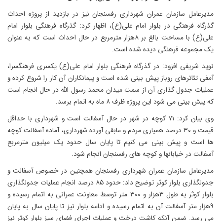
مدیرعامل سازمان عمران شهرداری رفسنجان نیز در بازدید از پروژه احداث
گذرگاه فرهنگی در بلوار امام علی(ع)، اظهار کرد: گذرگاه فرهنگی بلوار امام
علی(ع) با مساحت بالغ بر ۸هزار مترمربع در حال احداث است که به عنوان
یک مجموعه فرهنگی دیده شده است.
نوید شریفی افزود: در گذرگاه فرهنگی بلوار امام علی(ع) یکسری فرهنگسرا،
آمفی تئاترهای روباز پیش بینی شده است و پیمانکاران آن کار را شروع کرده و
عملیات جدول گذاری آن از سمت میدان محمد رسول الله در حال انجام است
که پیش بینی می شود این پروژه ظرف ۸ ماه به اتمام برسد.
وی بیان کرد: ۷۱ کوچه در شهر در حال آسفالت است و شهرداری با حداقل
قیمت و ۳۰ درصد همیاری مردم و مابقی آورده شهرداری، آماده آسفالت کوچه
ها است و پیش بینی می کنیم تا پایان سال حدود یک میلیون مترمربع
آسفالت در خیابانها و کوچه های رفسنجان انجام شود.
مدیرعامل سازمان عمران شهرداری رفسنجان همچنین در خصوص آسفالت و
جدولگذاری بلوار کوثر توضیح داد: حدود ۸۵ درصد انجام عملیات جدولگذاری
بلوار کوثر به طول ۳هزار و ۳۰۰ متر توسط معاونت عمرانی به اتمام رسیده و
۹هزار متر آسفالت آن به اتمام رسیده و ادامه بلوار نیز تا پایان سال به پایان
می رسد. ضمن آنکه کاشت درخت و عملیات اجرای فضای سبز بلوار کوثر نیز