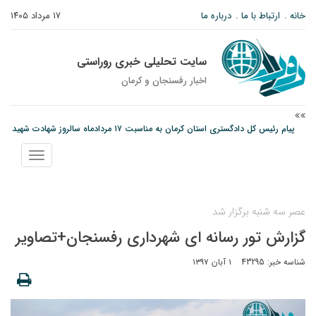
خانه
ارتباط با ما
درباره ما
۱۷ مرداد ۱۴۰۵
سایت تحلیلی خبری روراستی
اخبار رفسنجان و كرمان
پیام رئیس کل دادگستری استان کرمان به مناسبت ۱۷ مردادماه سالروز شهادت شهید
صارمی و روز خبرنگار
نمایش
نانوایی های نوق زیر ذره بین معاون توسعه
منو
مس رفسنجان در انتظار رأی CAS؛ آغاز تمرینات از هفته آینده
عصر سه شنبه برگزار شد
گزارش تور رسانه ای شهرداری رفسنجان+تصاویر
شناسه خبر: 43295
۱ آبان ۱۳۹۷