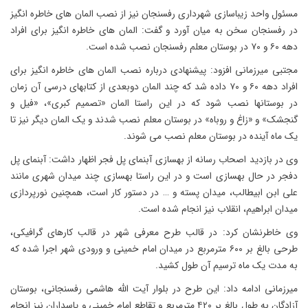
مسئول واحد زیباسازی شهرداری رفسنجان نیز از نصب المان های خاطره انگیز
در رفسنجان سخن به میان آورد و گفت: المان های خاطره انگیز برای افراد
دهه ۶۰ و ۷۰ در بوستان معلم رفسنجان نصب شده است.
مجتبی میرزمانی افزود: پیشنهادی درباره نصب المان های خاطره انگیز برای
افراد دهه ۶۰ و ۷۰ داده شد که چند المان دوبعدی از کتابهای درسی آن زمان
در بوستانها نصب شود که در این راستا المان «تصمیم کبری»، «فیل و
گنجشک» و «زاغ و روباه» در بوستان معلم نصب شدند و یک المان دیگر نیز تا
یک ماه آینده در بوستان معلم نصب می شوند.
وی در بازدید اصحاب رسانه از بهسازی آبنمای پل فجر اظهار داشت: آبنمای پل
دفجر در حال بهسازی است و در این راستا بهسازی چند میدان شهری مانند
علی ابن ابیطالب، میدان پسته و … در دستور کار است، همچنین نورپردازی
میدان ابراهیم، انقلاب نیز انجام شده است.
وی خاطرنشان کرد: در قالب طرح معرفی شهر در قالب کارهای گرافیکی،
طرحی بالغ بر ۶۰۰ مترمربع در میدان امام خمینی و ورودی شهر اجرا شده که
به مدت یک ماه ترسیم آن طول کشید.
میرزمانی ادامه داد: این طرح در بلوار آیت الله هاشمی رفسنجانی، بوستان
آزادگان به طول بالغ بر ۴۲۰ مترمربع و تقاطع امام خمینی و پاسداران نیز انجام