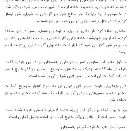
مدیر واحد ترافیک شهرداری رفسنجان با بیان اینکه یکسری تابلوها کمبود
داشتیم که خریداری شده و تا هفته آینده در شهر نصب می شود، یادآور شد:
در خصوص کمبود پارکینگ در سطح شهر نیز گزارشی به شورای شهر ارسال
کردیم که در حال برنامه ریزی در این خصوص نیز هستیم.
صالحی اضافه کرد: قراردادی نیز برای تابلوهای راهنمای مسیر در شهر منعقد
کردیم که از روز چهارشنبه هفته جاری کار شناسایی و نصب تابلوهای راهنمای
مسیر در شهر آغاز می شود که قرار است تا انتهای آذر ماه این پروژه به اتمام
برسد.
مسئول دفتر فنی سازمان عمران شهرداری رفسنجان نیز در این بازدید گفت:
ظرف دو ماه گذشته نزدیک به ۲۰ هزار مترمربع از مسیر زیرگذر خلیج فارس
عملیات آسفالت آن انجام و مسیر لاین شرقی آن باز شده است.
علی جعفریان افزود: مسیر لاین غربی نیز به متراژ ۲هزار مترمربع آسفالت
انجام شده و مسیرهای ورودی آن نیز ظرف یک ماه آینده انجام شده و باز
خواهد شد.
وی با بیان اینکه برای کل این پروژه حدود ۶ میلیارد تومان هزینه شده است،
افزود: مسیر انحرافی بالای زیرگذر خلیج فارس نیز آماده جدول گذاری است.
نصب المان های خاطره انگیز در رفسنجان