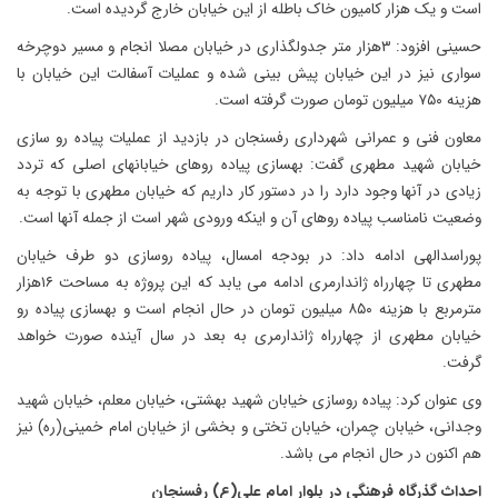
است و یک هزار کامیون خاک باطله از این خیابان خارج گردیده است.
حسینی افزود: ۳هزار متر جدولگذاری در خیابان مصلا انجام و مسیر دوچرخه
سواری نیز در این خیابان پیش بینی شده و عملیات آسفالت این خیابان با
هزینه ۷۵۰ میلیون تومان صورت گرفته است.
معاون فنی و عمرانی شهرداری رفسنجان در بازدید از عملیات پیاده رو سازی
خیابان شهید مطهری گفت: بهسازی پیاده روهای خیابانهای اصلی که تردد
زیادی در آنها وجود دارد را در دستور کار داریم که خیابان مطهری با توجه به
وضعیت نامناسب پیاده روهای آن و اینکه ورودی شهر است از جمله آنها است.
پوراسدالهی ادامه داد: در بودجه امسال، پیاده روسازی دو طرف خیابان
مطهری تا چهارراه ژاندارمری ادامه می یابد که این پروژه به مساحت ۱۶هزار
مترمربع با هزینه ۸۵۰ میلیون تومان در حال انجام است و بهسازی پیاده رو
خیابان مطهری از چهارراه ژاندارمری به بعد در سال آینده صورت خواهد
گرفت.
وی عنوان کرد: پیاده روسازی خیابان شهید بهشتی، خیابان معلم، خیابان شهید
وجدانی، خیابان چمران، خیابان تختی و بخشی از خیابان امام خمینی(ره) نیز
هم اکنون در حال انجام می باشد.
احداث گذرگاه فرهنگی در بلوار امام علی(ع) رفسنجان