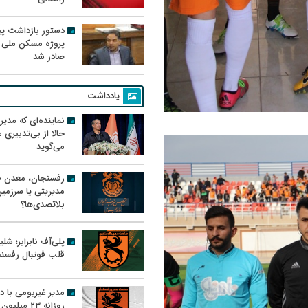
دستور بازداشت پیم
پروژه مسکن ملی 
صادر شد
یادداشت
نماینده‌ای که مدی
حالا از بی‌تدبیری
می‌گوید
رفسنجان، معدن ط
مدیریتی یا سرزمی
بلاتصدی‌ها؟
پلی‌آف نابرابر؛ شل
قلب فوتبال رفسن
مدیر غیربومی با د
روزانه ۲۳ میل