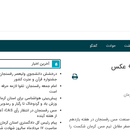
گبار و رعدوبرق
اشت
حوادث
گفتگو
ور
آخرین اخبار
+ عکس
درخشش دانشجوی ولیعصر رفسنجان 
جشنواره قرآن و عترت کشور
امام جمعه رفسنجان: تقوا لازمه حرفه 
است
مان
پیش‌بینی هواشناسی برای استان کرمان
وزش باد و گردوخاک تا رگبار و رعدوبر
مس رفسنجان 
از هفته آینده
ن ماه تیم فوتبال صنعت مس رفسنجان در هفته یازدهم
پیام رئیس کل دادگستری استان کرمان 
 صفر مقابل تیم مس کرمان شکست را
مناسبت ۱۷ مردادماه سالروز شهادت ش