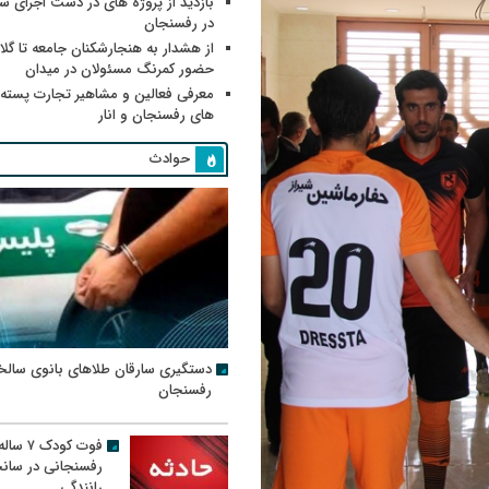
بازدید از پروژه های در دست اجرای
در رفسنجان
از هشدار به هنجارشکنان جامعه تا گلای
حضور کمرنگ مسئولان در میدان
معرفی فعالین و مشاهیر تجارت پسته
های رفسنجان و انار
حوادث
دستگیری سارقان طلاهای بانوی سالخ
رفسنجان
فوت کودک ۷ سال
رفسنجانی در سان
رانندگی