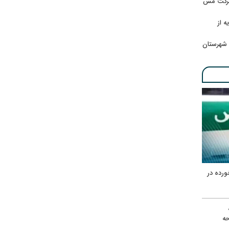
 شرکت مس
ه از
 شهرستان
ورده در
ه
حه