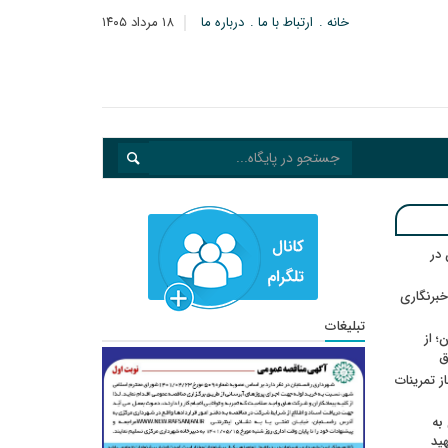
خانه
ارتباط با ما
درباره ما
۱۸ مرداد ۱۴۰۵
در
خبرنگاری
تبلیغات
؛ از
ق
در انتظار رأی CAS؛ آغاز تمرینات
به
هید