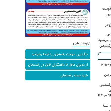
 توسعه
: ۲۱ مزدور موساد و ۴ شرور
 در
گاه
ی می‌شود
تبلیغات متنی
رفسنجان
داغ ترین حوادث رفسنجان را اینجا بخوانید
‌تدبیری
از مدیران غافل تا ماهیگیران قابل در رفسنجان
زمین
خرید پسته رفسنجان
رفسنجان
ا
ننشسته»/ روایت محمد جعفرپور از والفجر ۳ تا
ت شد!