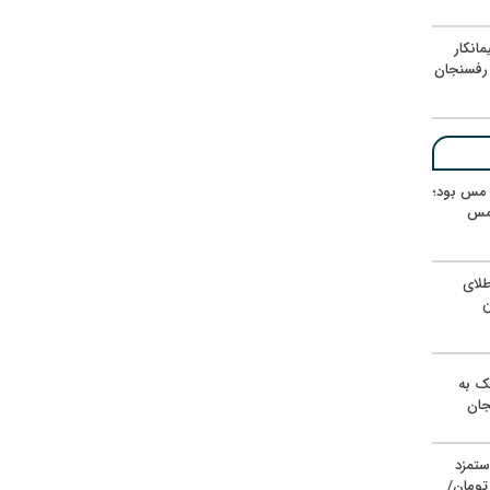
انکار
رفسنجان
ر مس بود؛
 مس
لای
ن
یک به
جان
ستمزد
یون تومان/