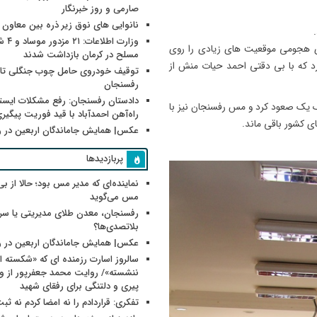
صارمی و روز خبرنگار
نانوایی های نوق زیر ذره بین معاون
وزارت اطلاعات
ی هجومی موقعیت های زیادی را روی
مسلح در کرمان بازداشت شدند
د که با بی دقتی احمد حیات منش از
توقیف خودروی حامل چوب جنگلی تاغ
رفسنجان
دادستان رفسنجان: رفع مشکلات ایست
امتیاز به صدر جدول لیگ یک صعود کرد و مس رفسنجان نیز با
راه‌آهن احمدآباد با قید فوریت پیگیر
عکس| همایش جاماندگان اربعین در 
پربازدیدها
نماینده‌ای که مدیر مس بود؛ حالا از بی
مس می‌گوید
رفسنجان، معدن طلای مدیریتی یا سر
بلاتصدی‌ها؟
عکس| همایش جاماندگان اربعین در 
سالروز اسارت رزمنده ای که «شکسته ام
پیری و دلتنگی برای رفقای شهید
تفکری: قراردادم را نه امضا کردم نه ثب