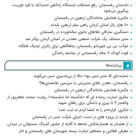
دادستان رفسنجان: رفع مشکلات ایستگاه راه‌آهن احمدآباد با قید فوریت
پیگیری می‌شود
عکس| همایش جاماندگان اربعین در رفسنجان
۱۱۰ هزار زائر استان کرمان راهی سفر اربعین شدند
دستگیری سارقان طلاهای بانوی سالخورده در رفسنجان
مدیر متخلف یک شرکت صنعتی معدنی در استان کرمان برکنار شد
موکب بی بی شهربانو رفسنجان؛ پناهگاهی برای زائران نزدیک قتلگاه
فوت کودک ۷ ساله رفسنجانی در سانحه رانندگی
پربازدیدها
نماینده‌ای که مدیر مس بود؛ حالا از بی‌تدبیری مس می‌گوید
رفسنجان، معدن طلای مدیریتی یا سرزمین بلاتصدی‌ها؟
عکس| همایش جاماندگان اربعین در رفسنجان
سالروز اسارت رزمنده ای که «شکسته اما ننشسته»/ روایت محمد جعفرپور از
والفجر ۳ تا پیری و دلتنگی برای رفقای شهید
تفکری: قراردادم را نه امضا کردم نه ثبت شد!
بازدید از پروژه های در دست اجرای شرکت مس در رفسنجان
از هشدار به هنجارشکنان جامعه تا گلایه از حضور کمرنگ مسئولان در میدان
معرفی فعالین و مشاهیر تجارت پسته شهرستان های رفسنجان و انار