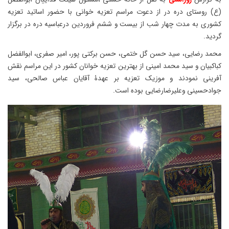
(ع) روستای دره در از دعوت مراسم تعزیه خوانی با حضور اساتید تعزیه
کشوری به مدت چهار شب از بیست و ششم فروردین درعباسیه دره در برگزار
گردید.
محمد رضایی، سید حسن گل ختمی، حسن برکتی پور، امیر صفری، ابوالفضل
کباکبیان و سید محمد امینی از بهترین تعزیه خوانان کشور در این مراسم نقش
آفرینی نمودند و موزیک تعزیه بر عهدۀ آقایان عباس صالحی، سید
جوادحسینی وعلیرضارضایی بوده است.