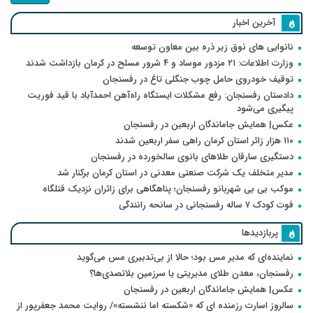
آخرین اخبار
نانوایی های نوق زیر ذره بین معاون توسعه
وزارت اطلاعات: ۲۱ مزدور موساد و ۴ شرور مسلح در کرمان بازداشت شدند
توقیف خودروی حامل چوب جنگلی تاغ در رفسنجان
دادستان رفسنجان: رفع مشکلات ایستگاه راه‌آهن احمدآباد با قید فوریت
پیگیری می‌شود
عکس| همایش جاماندگان اربعین در رفسنجان
۱۱۰ هزار زائر استان کرمان راهی سفر اربعین شدند
دستگیری سارقان طلاهای بانوی سالخورده در رفسنجان
مدیر متخلف یک شرکت صنعتی معدنی در استان کرمان برکنار شد
موکب بی بی شهربانو رفسنجان؛ پناهگاهی برای زائران نزدیک قتلگاه
فوت کودک ۷ ساله رفسنجانی در سانحه رانندگی
پربازدیدها
نماینده‌ای که مدیر مس بود؛ حالا از بی‌تدبیری مس می‌گوید
رفسنجان، معدن طلای مدیریتی یا سرزمین بلاتصدی‌ها؟
عکس| همایش جاماندگان اربعین در رفسنجان
سالروز اسارت رزمنده ای که «شکسته اما ننشسته»/ روایت محمد جعفرپور از