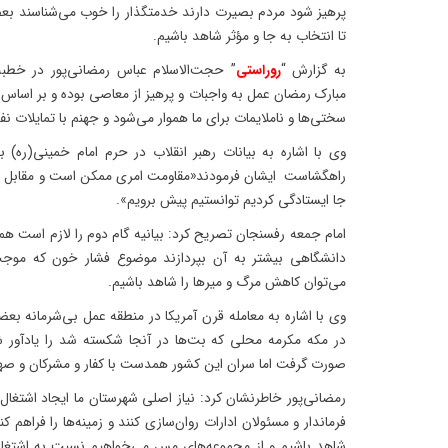
پرهیز شود مردم بصیرت دارند خدمتگذار را خوب می‌شناسند بعضا
تا انتخاب به جا و مؤثر شاهد باشیم.
به گزارش “
روراستی
” حجت‌الاسلام عباس رمضانی‌پور در خطبه‌
مبارک رمضان عمل به واجبات و پرهیز از معاصی بوده و بر اس
سختی‌ها و ناملایمات برای ما هموار می‌شود و جهنم با تمایلات ن
وی با اشاره به بیانات رهبر انقلاب در حرم امام خمینی(ره) ب
راهگشاست ایشان فرمودند«مقاومت امری ممکن است و مقابل فکر 
جا ایستادگی کردیم توانستیم پیش برویم».
امام جمعه رفسنجان تصریح کرد: بیانیه گام دوم را لازم است هم
دانشگاهی بیشتر به آن بپردازند موضوع فشار خون که موجب
می‌توان کاهش مرگ و میرها را شاهد باشیم.
وی با اشاره به معامله قرن آمریکا در منطقه عمل بی‌شرمانه ب
در مکه مکرمه محلی که بت‌ها در آنجا شکسته شد را یادآور 
صورت گرفت اما سران این کشور همدست با کفار و مشرکان و صه
رمضانی‌پور خاطرنشان کرد: نیاز اصلی شهرستان ما ایجاد اشتغال
فرماندار و مسئولان ادارات روان‌سازی کنند و زمینه‌ها را فراهم ک
شاهد باشیم و از مجموعه‌های مس می‌خواهیم نسبت به اشتغال