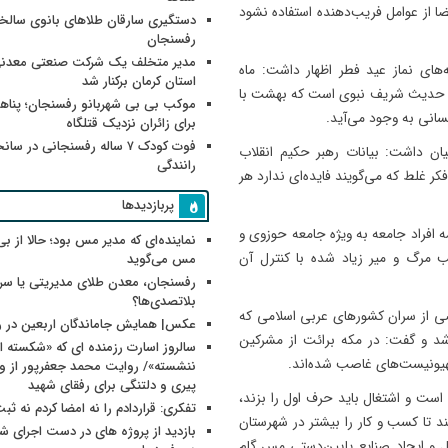
 از عوامل فریب‌دهنده استفاده نشود
دستگیری سارقان طلاهای بانوی سالخو
رفسنجان
مدیر متخلف یک شرکت صنعتی معدنی
های نماز عید فطر اظهار داشت: ماه
استان کرمان برکنار شد
اس حدیث شریف نبوی است که بهشت با
موکب بی بی شهربانو رفسنجان؛ پناه
فسانی به وجود می‌آید.
برای زائران نزدیک قتلگاه
فوت کودک ۷ ساله رفسنجانی در سان
یان داشت: بیانات رهبر حکیم انقلاب
رانندگی
غلط که می‌گویند فایده‌ای ندارد هر
پربازدیدها
ه افراد جامعه به ویژه جامعه حوزوی و
نماینده‌ای که مدیر مس بود؛ حالا از بی
 مرگ و میر زیاد شده با کنترل آن
مس می‌گوید
رفسنجان، معدن طلای مدیریتی یا سر
بلاتصدی‌ها؟
عضی از سران کشورهای عربی اسلامی که
عکس| همایش جاماندگان اربعین در 
شد و گفت: در مکه برائت از مشرکین
سالروز اسارت رزمنده ای که «شکسته ام
یونیست‌های غاصب شده‌اند.
پیری و دلتنگی برای رفقای شهید
 است و اشتغال باید حرف اول را بزند،
تفکری: قراردادم را نه امضا کردم نه ثب
نند تا کسب و کار را بیشتر در شهرستان
بازدید از پروژه های در دست اجرای
 و ایجاد صنایع پایین‌دستی مس گام