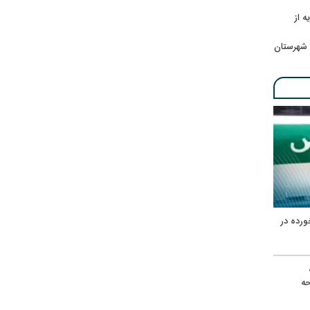
ه از
 شهرستان
ورده در
ه
حه