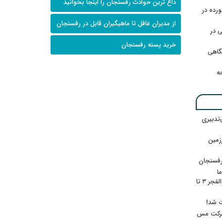
داغ ترین حوادث رفسنجان را اینجا بخوانید
رده در
از مدیران غافل تا ماهیگیران قابل در رفسنجان
 در
خرید پسته رفسنجان
گاهی
حه
‌تدبیری
زمین
رفسنجان
ا
ننشسته»/ روایت محمد جعفرپور از والفجر ۳ تا
ت شد!
 شرکت مس