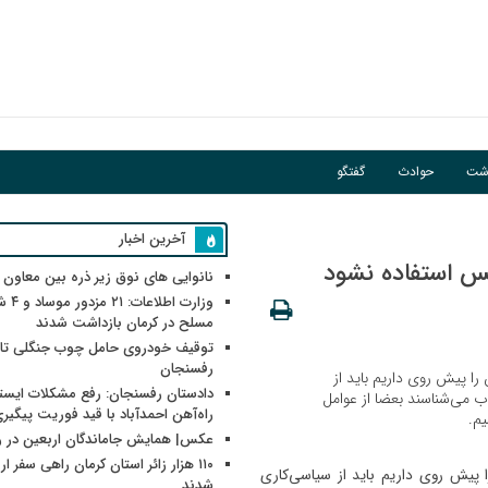
اشت
حوادث
گفتگو
آخرین اخبار
لس استفاده نشود
نانوایی های نوق زیر ذره بین معاون
وزارت اطلاعات
مسلح در کرمان بازداشت شدند
توقیف خودروی حامل چوب جنگلی تاغ
رفسنجان
ا پیش روی داریم باید از
دادستان رفسنجان: رفع مشکلات ایست
 می‌شناسند بعضا از عوامل
راه‌آهن احمدآباد با قید فوریت پیگیر
یم.
عکس| همایش جاماندگان اربعین در 
۱۱۰ هزار زائر استان کرمان راهی سفر ا
پیش روی داریم باید از سیاسی‌کاری
شدند