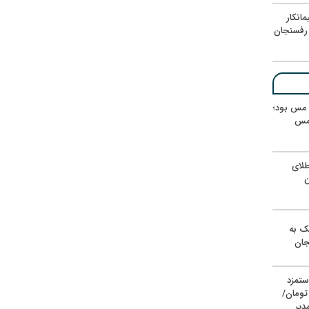
انکار
رفسنجان
ر مس بود؛
 مس
لای
ن
یک به
جان
ستمزد
یون تومان/
دیر