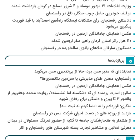
وزارت اطلاعات: ۲۱ مزدور موساد و ۴ شرور مسلح در کرمان بازداشت شدند
توقیف خودروی حامل چوب جنگلی تاغ در رفسنجان
دادستان رفسنجان: رفع مشکلات ایستگاه راه‌آهن احمدآباد با قید فوریت
پیگیری می‌شود
عکس| همایش جاماندگان اربعین در رفسنجان
۱۱۰ هزار زائر استان کرمان راهی سفر اربعین شدند
دستگیری سارقان طلاهای بانوی سالخورده در رفسنجان
پربازدیدها
نماینده‌ای که مدیر مس بود؛ حالا از بی‌تدبیری مس می‌گوید
رفسنجان، معدن طلای مدیریتی یا سرزمین بلاتصدی‌ها؟
عکس| همایش جاماندگان اربعین در رفسنجان
سالروز اسارت رزمنده ای که «شکسته اما ننشسته»/ روایت محمد جعفرپور از
والفجر ۳ تا پیری و دلتنگی برای رفقای شهید
تفکری: قراردادم را نه امضا کردم نه ثبت شد!
بازدید از پروژه های در دست اجرای شرکت مس در رفسنجان
از هشدار به هنجارشکنان جامعه تا گلایه از حضور کمرنگ مسئولان در میدان
معرفی فعالین و مشاهیر تجارت پسته شهرستان های رفسنجان و انار