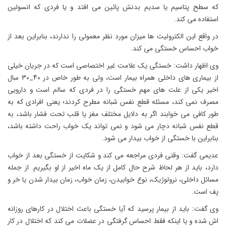
که سطح پتاسیم یا سدیم بدنش پائین می افتد و یا فردی که انسولین
استفاده می کند.
در واقع این الکترولیت ها میزان مورد نظر معمولی را ندارند، بنابراین بعد از
خواب احساس خستگی می کند.
وی اظهار داشت: خستگی یک علامت غیر اختصاصی است که در جریان خیلی
از بیماری های داخلی همراه بیمار است، ولی به طور خاص در 40_30 سال
اخیر یکی از علت های مهم خستگی را در فردی که سالم است و دارویی
مصرف نمی کند، مسئله قطع نفس شبانه مطرح کردند؛ یعنی افرادی که به
طور کافی می خوابند اگر به دلایل مختلف مغز یا قلب تحت فشار باشد، به
قطع نفس شبانه دچار می شود و نمی تواند یک خواب راحت داشته باشد،
بنابراین با خستگی از خواب بیدار می شود.
عدیمی گفت: وقتی فردی مراجعه می کند و شکایت از خستگی بعد از خواب
دارد، باید از هر لحاظ شرح حال کامل از یک ماه اخیر از او بگیریم. از جمله
مسائل داخلی، نرولوژیک، نوع خوابیدن، زمان خواب، زمان بیدار شدن یا خر و
پف است.
وی گفت: باید از بیمار پرسید که آیا خستگی باعث اختلال در کارهای روزانه
اش شده و یا اینکه فقط احساس گرفتگی در عضلات می کند که اختلال در کار