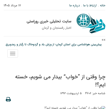
خانه
ارتباط با ما
درباره ما
۱۷ مرداد ۱۴۰۵
سایت تحلیلی خبری روراستی
اخبار رفسنجان و كرمان
پیش‌بینی هواشناسی برای استان کرمان؛ از وزش باد و گردوخاک تا رگبار و رعدوبرق
مس رفسنجان در انتظار رأی CAS؛ آغاز تمرینات از هفته آینده
نمایش
پیام رئیس کل دادگستری استان کرمان به مناسبت ۱۷ مردادماه سالروز شهادت شهید
منو
صارمی و روز خبرنگار
چرا وقتی از “خواب” بیدار می شویم، خسته
ایم؟!
شناسه خبر: 4706
۵ اردیبهشت ۱۳۹۳