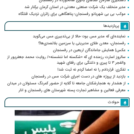
دستگیری سارقان طلاهای بانوی سالخورده در رفسنجان
مدیر متخلف یک شرکت صنعتی معدنی در استان کرمان برکنار شد
موکب بی بی شهربانو رفسنجان؛ پناهگاهی برای زائران نزدیک قتلگاه
پربازدیدها
نماینده‌ای که مدیر مس بود؛ حالا از بی‌تدبیری مس می‌گوید
رفسنجان، معدن طلای مدیریتی یا سرزمین بلاتصدی‌ها؟
عکس| همایش جاماندگان اربعین در رفسنجان
سالروز اسارت رزمنده ای که «شکسته اما ننشسته»/ روایت محمد جعفرپور از
والفجر ۳ تا پیری و دلتنگی برای رفقای شهید
تفکری: قراردادم را نه امضا کردم نه ثبت شد!
بازدید از پروژه های در دست اجرای شرکت مس در رفسنجان
از هشدار به هنجارشکنان جامعه تا گلایه از حضور کمرنگ مسئولان در میدان
معرفی فعالین و مشاهیر تجارت پسته شهرستان های رفسنجان و انار
حوادث