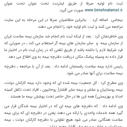
ثبت نام اولیه صرفا از طریق اینترنت تحت عنوان تحت عنوان
www.bimehsalamat.ir
صورت می گیرد.
بیجامی اضافه کرد : بنابراین متقاضیان صرفا در این مرحله به این سایت
مراجعه می کنند و ثبت نام اولیه خود را انجام می دهند.
وی خاطرنشان کرد : بعد از اینکه ثبت نام انجام شد سازمان بیمه سلامت ایران
از سازمان بیمه و سایر سازمان های بیمه گر استعلام می کند ، در صورتی که
فرد شرایط لازم را داشته باشد از طریق تلفنی که در زمان ثبت نام در اختیار ما
قرار داده به وسیله پیامک مکان دریافت دفترچه بیمه به وی اطلاع می دهد.
رئیس اداره بیمه سلامت رفسنجان ادامه داد : بعد از آن با مراجعه ، دفترچه
بیمه سلامت برای آنها صادر می شود.
وی مطرح کرد : کل جمعیت بیمه شده ای که وجود دارد بیمه کارکنان دولت،
بیمه روستاییان و عشایر و بیمه سایر اقشار( روحانیون ، افراد تحت تکفل کمیته
امداد و بهزیستی) همه این ها در حال حاضر تحت پوشش بیمه ما هستند .
وی ادامه داد : که دفترچه های بیمه ای که در اختیار بیمه شدگان قرار می
گیرد همه خدمات واحدی را ارائه می دهند یعنی در دفترچه ای که برای بیمه
سلامت همگانی صادر می شود هیچ تفاوتی با دفترچه کارکنان دولت ، بیمه
روستاییان و عشایر و بیمه سایر اقشار وجود ندارد.