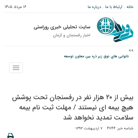
خانه
ارتباط با ما
درباره ما
۱۶ مرداد ۱۴۰۵
سایت تحلیلی خبری روراستی
اخبار رفسنجان و كرمان
نانوایی های نوق زیر ذره بین معاون توسعه
وزارت اطلاعات: ۲۱ مزدور موساد و ۴ شرور مسلح در کرمان بازداشت شدند
نمایش
پیام رئیس کل دادگستری استان کرمان به مناسبت ۱۷ مردادماه سالروز شهادت شهید
منو
صارمی و روز خبرنگار
بیش از ۲۰ هزار نفر در رفسنجان تحت پوشش
هیچ بیمه ای نیستند / مهلت ثبت نام بیمه
سلامت تمدید نخواهد شد
شناسه خبر: 4744
۷ اردیبهشت ۱۳۹۳