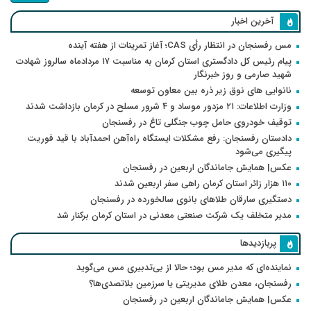
آخرین اخبار
مس رفسنجان در انتظار رأی CAS؛ آغاز تمرینات از هفته آینده
پیام رئیس کل دادگستری استان کرمان به مناسبت ۱۷ مردادماه سالروز شهادت
شهید صارمی و روز خبرنگار
نانوایی های نوق زیر ذره بین معاون توسعه
وزارت اطلاعات: ۲۱ مزدور موساد و ۴ شرور مسلح در کرمان بازداشت شدند
توقیف خودروی حامل چوب جنگلی تاغ در رفسنجان
دادستان رفسنجان: رفع مشکلات ایستگاه راه‌آهن احمدآباد با قید فوریت
پیگیری می‌شود
عکس| همایش جاماندگان اربعین در رفسنجان
۱۱۰ هزار زائر استان کرمان راهی سفر اربعین شدند
دستگیری سارقان طلاهای بانوی سالخورده در رفسنجان
مدیر متخلف یک شرکت صنعتی معدنی در استان کرمان برکنار شد
پربازدیدها
نماینده‌ای که مدیر مس بود؛ حالا از بی‌تدبیری مس می‌گوید
رفسنجان، معدن طلای مدیریتی یا سرزمین بلاتصدی‌ها؟
عکس| همایش جاماندگان اربعین در رفسنجان