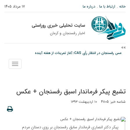
خانه
ارتباط با ما
درباره ما
۱۷ مرداد ۱۴۰۵
سایت تحلیلی خبری روراستی
اخبار رفسنجان و كرمان
مس رفسنجان در انتظار رأی CAS؛ آغاز تمرینات از هفته آینده
پیام رئیس کل دادگستری استان کرمان به مناسبت ۱۷ مردادماه سالروز شهادت شهید
صارمی و روز خبرنگار
نمایش
نانوایی های نوق زیر ذره بین معاون توسعه
منو
تشیع پیکر فرماندار اسبق رفسنجان + عکس
شناسه خبر: 4805
۱۰ اردیبهشت ۱۳۹۳
پیکر دکتر انصاری فرماندار سابق رفسنجان بر روی دستان مردم