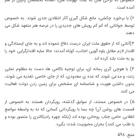
خصوص که برخی شان به علت کهولت سن، آستانه تحملشان پایین تر هم
آمده است.
۲) با برخورد چکشی، مانع شکل گیری آثار انتقادی جدی شوند. به خصوص
توسط جوانانی که کم کم رویش های جدیدی را در عرصه هنر متعهد شکل می
دهند.
۳)آنانی که از حقوق ملت ایران درست دفاع ننموده اند و به جای ایستادگی و
اقتدار لازم مقابل یاوه گویی اجانب، کوتاه آمدند؛ حالا سایه اقتدارگرایی خود را
رو به ملت بلند کرده اند.
۴) با هوچی گری رسانه ای، برای توجیه ناکامی ها، دست به مظلوم نمایی
زنند؛ و مدعی شوند که عده ی معدودی، که از جای خاصی تغذیه می شوند،
بدون داشتن هویت و شناسنامه ای مشخص برای زمین زدن دولت فعالیت
می کنند.
۵) در خصوص مستند، از سوابق گذشته، رویگردان هستند به خصوص از
قسمت های روشن آن! چه بسا با رویگردانی کسانی که نه به واسطه مواضع
انقلابی حامی جناب روحانی بوده اند (بلکه چهره رادیکالتری را متصور بوده و
یا طلب می کنند) بحران محبوبیت شدت بگیرد.
منبع: 598