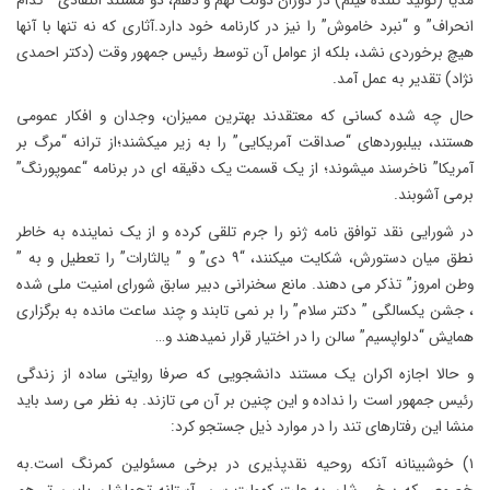
مدیا”(تولید کننده فیلم) در دوران دولت نهم و دهم، دو مستند انتقادی ” کدام
انحراف” و “نبرد خاموش” را نیز در کارنامه خود دارد.آثاری که نه تنها با آنها
هیچ برخوردی نشد، بلکه از عوامل آن توسط رئیس جمهور وقت (دکتر احمدی
نژاد) تقدیر به عمل آمد.
حال چه شده کسانی که معتقدند بهترین ممیزان، وجدان و افکار عمومی
هستند، بیلبوردهای “صداقت آمریکایی” را به زیر میکشند؛از ترانه “مرگ بر
آمریکا” ناخرسند میشوند؛ از یک قسمت یک دقیقه ای در برنامه “عموپورنگ”
برمی آشوبند.
در شورایی نقد توافق نامه ژنو را جرم تلقی کرده و از یک نماینده به خاطر
نطق میان دستورش، شکایت میکنند، “۹ دی” و ” یالثارات” را تعطیل و به ”
وطن امروز” تذکر می دهند. مانع سخنرانی دبیر سابق شورای امنیت ملی شده
، جشن یکسالگی ” دکتر سلام” را بر نمی تابند و چند ساعت مانده به برگزاری
همایش “دلواپسیم” سالن را در اختیار قرار نمیدهند و…
و حالا اجازه اکران یک مستند دانشجویی که صرفا روایتی ساده از زندگی
رئیس جمهور است را نداده و این چنین بر آن می تازند. به نظر می رسد باید
منشا این رفتارهای تند را در موارد ذیل جستجو کرد:
۱) خوشبینانه آنکه روحیه نقدپذیری در برخی مسئولین کمرنگ است.به