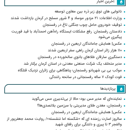
آخرین اخبار
نانوایی های نوق زیر ذره بین معاون توسعه
وزارت اطلاعات: ۲۱ مزدور موساد و ۴ شرور مسلح در کرمان بازداشت شدند
توقیف خودروی حامل چوب جنگلی تاغ در رفسنجان
دادستان رفسنجان: رفع مشکلات ایستگاه راه‌آهن احمدآباد با قید فوریت
پیگیری می‌شود
عکس| همایش جاماندگان اربعین در رفسنجان
۱۱۰ هزار زائر استان کرمان راهی سفر اربعین شدند
دستگیری سارقان طلاهای بانوی سالخورده در رفسنجان
مدیر متخلف یک شرکت صنعتی معدنی در استان کرمان برکنار شد
موکب بی بی شهربانو رفسنجان؛ پناهگاهی برای زائران نزدیک قتلگاه
فوت کودک ۷ ساله رفسنجانی در سانحه رانندگی
پربازدیدها
نماینده‌ای که مدیر مس بود؛ حالا از بی‌تدبیری مس می‌گوید
رفسنجان، معدن طلای مدیریتی یا سرزمین بلاتصدی‌ها؟
عکس| همایش جاماندگان اربعین در رفسنجان
سالروز اسارت رزمنده ای که «شکسته اما ننشسته»/ روایت محمد جعفرپور از
والفجر ۳ تا پیری و دلتنگی برای رفقای شهید