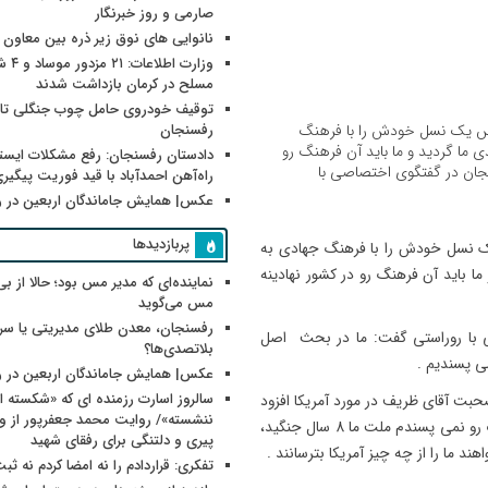
صارمی و روز خبرنگار
نانوایی های نوق زیر ذره بین معاون
وزارت اطلاعات
مسلح در کرمان بازداشت شدند
توقیف خودروی حامل چوب جنگلی تاغ
س یک نسل خودش را با فرهنگ
رفسنجان
 ما گردید و ما باید آن فرهنگ رو
دادستان رفسنجان: رفع مشکلات ایست
هیجان در گفتگوی اختصاصی با
راه‌آهن احمدآباد با قید فوریت پیگیر
عکس| همایش جاماندگان اربعین در 
پربازدیدها
 نسل خودش را با فرهنگ جهادی به
ما باید آن فرهنگ رو در کشور نهادینه
نماینده‌ای که مدیر مس بود؛ حالا از بی
مس می‌گوید
رفسنجان، معدن طلای مدیریتی یا سر
صی با روراستی گفت: ما در بحث اصل
بلاتصدی‌ها؟
می پسندیم .
عکس| همایش جاماندگان اربعین در 
سالروز اسارت رزمنده ای که «شکسته ام
بت آقای ظریف در مورد آمریکا افزود
: این که می گویند آمریکا می تواند با یک بمب اتم… این ادبیات رو نمی پسندم ملت ما 8 سال جنگید،
پیری و دلتنگی برای رفقای شهید
د ما را از چه چیز آمریکا بترسانند .
تفکری: قراردادم را نه امضا کردم نه ثب