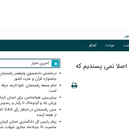
گبار و رعدوبرق
اشت
حوادث
گفتگو
ور
آخرین اخبار
 اصلا نمی پسندیم که
درخشش دانشجوی ولیعصر رفسنجان 
جشنواره قرآن و عترت کشور
امام جمعه رفسنجان: تقوا لازمه حرفه 
است
پیش‌بینی هواشناسی برای استان کرمان
وزش باد و گردوخاک تا رگبار و رعدوبر
مس رفسنجان 
از هفته آینده
پیام رئیس کل دادگستری استان کرمان 
مناسبت ۱۷ مردادماه سالروز شهادت ش