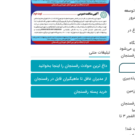
 توسعه
: ۲۱ مزدور موساد و ۴ شرور
 در
گاه
ی می‌شود
تبلیغات متنی
رفسنجان
داغ ترین حوادث رفسنجان را اینجا بخوانید
‌تدبیری
از مدیران غافل تا ماهیگیران قابل در رفسنجان
زمین
خرید پسته رفسنجان
رفسنجان
ا
ننشسته»/ روایت محمد جعفرپور از والفجر ۳ تا
ت شد!