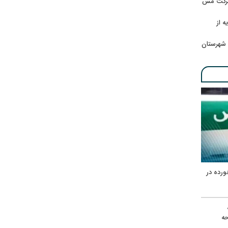
 شرکت مس
ه از
 شهرستان
ورده در
ه
حه