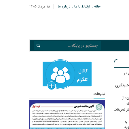
خانه
ارتباط با ما
درباره ما
۱۸ مرداد ۱۴۰۵
در
خبرنگاری
تبلیغات
؛ از
ق
در انتظار رأی CAS؛ آغاز تمرینات
به
هید