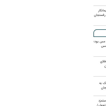
انکار
رفسنجان
ر مس بود؛
 مس
لای
ن
یک به
جان
ستمزد
یون تومان/