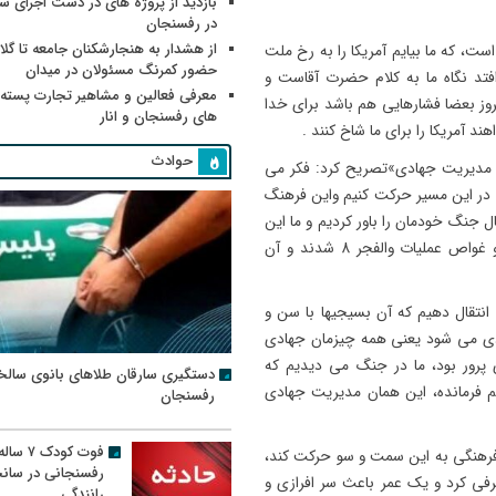
بازدید از پروژه های در دست اجرای
در رفسنجان
از هشدار به هنجارشکنان جامعه تا گلای
ت، که ما بیایم آمریکا را به رخ ملت
حضور کمرنگ مسئولان در میدان
فتد نگاه ما به کلام حضرت آقاست و
معرفی فعالین و مشاهیر تجارت پسته
مروز بعضا فشارهایی هم باشد برای خدا
های رفسنجان و انار
 آمریکا را برای ما شاخ کنند .
حوادث
 و مدیریت جهادی»تصریح کرد: فکر می
 در این مسیر حرکت کنیم واین فرهنگ
امعه نهادینه کنیم، خودمان را باور کنیم همان طور در 8 سال جنگ خودمان را باور کردیم و ما این
را اثبات کردیم که بسیجیانی با شغل بنایی یا کشاورز آمدند و غواص عملیات والفجر 8 شدند و آن
ن انتقال دهیم که آن بسیجیها با سن و
ادی می شود یعنی همه چیزمان جهادی
رور بود، ما در جنگ می دیدیم که
دستگیری سارقان طلاهای بانوی سالخ
م فرمانده، این همان مدیریت جهادی
رفسنجان
فوت کودک ۷ سال
 فرهنگی به این سمت و سو حرکت کند،
رفسنجانی در سان
ی کرد و یک عمر باعث سر افرازی و
رانندگی