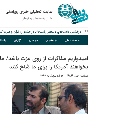
سایت تحلیلی خبری روراستی
اخبار رفسنجان و كرمان
امام جمعه رفسنجان: تقوا لازمه حرفه خبرنگاری است
پیش‌بینی هواشناسی برای استان کرمان؛ از وزش باد و گردوخاک تا ر
صفحه اصلی
رفسنجان
سیاسی
گزارش
یادد
درخشش دانشجوی ولیعصر رفسنجان در جشنواره قرآن و عترت کش
امیدواریم مذاکرات از روی عزت باشد/ ما
بخواهند آمریکا را برای ما شاخ کنند
شناسه خبر: 4899
۱۷ اردیبهشت ۱۳۹۳