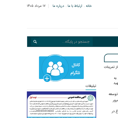
خانه
ارتباط با ما
درباره ما
۱۷ مرداد ۱۴۰۵
در انتظار رأی CAS؛ آغاز تمرینات
به
هید
تبلیغات
 توسعه
: ۲۱ مزدور موساد و ۴ شرور
 در