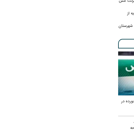
 شرکت مس
ه از
 شهرستان
ورده در
ه
حه