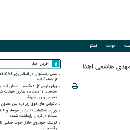
اشت
حوادث
گفتگو
آخرین اخبار
هادی کتاب درباره فتنه ۸۸ به مهدی هاشمی اهدا
مس رفسنجان 
از هفته آینده
پیام رئیس کل دادگستری استان کرمان 
مناسبت ۱۷ مردادماه سالروز شهادت ش
صارمی و روز خبرنگار
نانوایی های نوق زیر ذره بین معاون
وزارت اطلاعات
مسلح در کرمان بازداشت شدند
توقیف خودروی حامل چوب جنگلی تاغ
رفسنجان