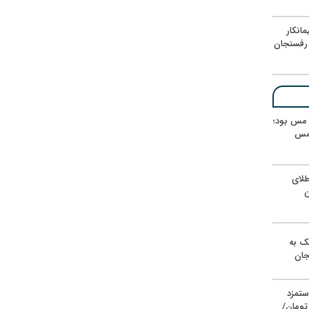
انکار
رفسنجان
ر مس بود؛
 مس
لای
ن
یک به
جان
ستمزد
یون تومان/