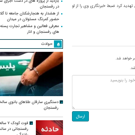
بازدید از پروژه های در دست اجرای
هدید کرد ضبط خبرنگاری وی را از او
در رفسنجان
از هشدار به هنجارشکنان جامعه تا گلای
حضور کمرنگ مسئولان در میدان
معرفی فعالین و مشاهیر تجارت پسته
های رفسنجان و انار
حوادث
ر خواهد شد.
شد.
دستگیری سارقان طلاهای بانوی سالخ
رفسنجان
ارسال
فوت کودک ۷ سال
رفسنجانی در سان
رانندگی