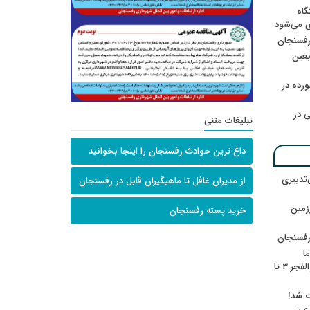
گاه
ی می‌شود
رفسنجان
ربعین
رده در
 در
تبلیغات متنی
داغ ترین حوادث رفسنجان را اینجا بخوانید
‌تدبیری
از مدیران غافل تا ماهیگیران قابل در رفسنجان
زمین
خرید پسته رفسنجان
رفسنجان
ا
ننشسته»/ روایت محمد جعفرپور از والفجر ۳ تا
ت شد!