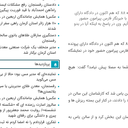
دادستان رفسنجان: رفع مشکلات ایست
راه‌آهن احمدآباد با قید فوریت پیگیر
به گزارش روراستی به نقل از فارس، مهدی هاشمی متهم فتنه 88 که هم اکنون در دادگاه دارای
عکس| همایش جاماندگان اربعین در 
با خبرنگار فارس پیرامون حضور
۱۱۰ هزار زائر استان کرمان راهی سفر ا
. وی در پاسخ به اینکه آیا در بدو
شدند
دستگیری سارقان طلاهای بانوی سالخو
رفسنجان
به نقل از فارس، مهدی هاشمی متهم فتنه 88 که هم اکنون در دادگاه دارای پرونده
مدیر متخلف یک شرکت صنعتی معدنی
 فارس پیرامون حضور خود در نمایشگاه
استان کرمان برکنار شد
پربازدیدها
 شما به مصلا پیش نیامد؟ گفت: هیچ
نماینده‌ای که مدیر مس بود؛ حالا از بی
مس می‌گوید
رفسنجان، معدن طلای مدیریتی یا سر
بلاتصدی‌ها؟
لن یاس شد که کارشناسان این سالن در
عکس| همایش جاماندگان اربعین در 
هنگام بازدید به او بسته پیشنهادی کتابخوانی در موضوع فتنه 88 را دادند، در کنار این بسته ریزش ها و
سالروز اسارت رزمنده ای که «شکسته ام
پیری و دلتنگی برای رفقای شهید
ان این بخش کرد و از سالن یاس به
تفکری: قراردادم را نه امضا کردم نه ثب