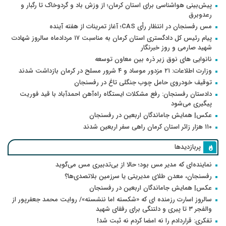
پیش‌بینی هواشناسی برای استان کرمان؛ از وزش باد و گردوخاک تا رگبار و
رعدوبرق
مس رفسنجان در انتظار رأی CAS؛ آغاز تمرینات از هفته آینده
پیام رئیس کل دادگستری استان کرمان به مناسبت ۱۷ مردادماه سالروز شهادت
شهید صارمی و روز خبرنگار
نانوایی های نوق زیر ذره بین معاون توسعه
وزارت اطلاعات: ۲۱ مزدور موساد و ۴ شرور مسلح در کرمان بازداشت شدند
توقیف خودروی حامل چوب جنگلی تاغ در رفسنجان
دادستان رفسنجان: رفع مشکلات ایستگاه راه‌آهن احمدآباد با قید فوریت
پیگیری می‌شود
عکس| همایش جاماندگان اربعین در رفسنجان
۱۱۰ هزار زائر استان کرمان راهی سفر اربعین شدند
پربازدیدها
نماینده‌ای که مدیر مس بود؛ حالا از بی‌تدبیری مس می‌گوید
رفسنجان، معدن طلای مدیریتی یا سرزمین بلاتصدی‌ها؟
عکس| همایش جاماندگان اربعین در رفسنجان
سالروز اسارت رزمنده ای که «شکسته اما ننشسته»/ روایت محمد جعفرپور از
والفجر ۳ تا پیری و دلتنگی برای رفقای شهید
تفکری: قراردادم را نه امضا کردم نه ثبت شد!