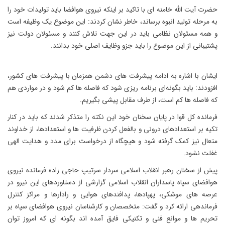
حضرت آیت الله خامنه ای با تاکید بر اینکه نیروی هوافضا باید تولیدات خود را
به مرحله تولید انبوه برساند، خاطر نشان کردند: این موضوع یک وظیفه است
و همه مسئولان نظامی باید در این جهت تلاش کنند و مسئولان دولت نیز
پشتیبانی از این موضوع را باید جزو وظایف اصلی خود بدانند.
ایشان با اشاره به ادامه پیشرفت های دشمن همزمان با پیشرفت های کشور،
افزودند: باید بگونه‌ای برنامه ریزی شود که فاصله ها کم شود و در مواردی هم
که فاصله ها کم است، از طرف مقابل پیشی بگیریم.
فرمانده کل قوا در پایان سخنان خود این نکته را متذکر شدند که باید در کنار
تکیه بر استعدادهای درونی و بالفعل کردن ظرفیت ها و استعدادها، از خداوند
متعال نیز کمک گرفته شود و هیچگاه از درخواست برای مدد و هدایت الهی
غفلت نشود.
پیش از سخنان رهبر انقلاب اسلامی سردار سرتیپ حاجی زاده فرمانده نیروی
هوافضای سپاه پاسداران انقلاب اسلامی گزارشی از دستاوردهای این نیرو در
عرصه های موشکی، پهپادها، پدافندهای هوایی و رادارها و مراکز کنترل
فرماندهی ارائه کرد و گفت: متخصصان و کارشناسان نیروی هوافضای سپاه بر
تحریم ها و موانع فنی و تکنیکی فایق آمده اند بگونه ای که امروز توان