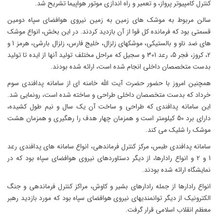
کنترل کامپیوتر پرواز، و تعمیر و راه اندازی موتور هواپیما تشریح شد.
سالن مربوط به موشک های زمین به زمین نیروی هوافضای سپاه دومین
قسمتی بود که فرمانده کل قوا از آن بازدید کردند. در این بخش، انواع موشک
های ضد ناو و بالستیکی، موشکهای زلزال، خلیج فارس، زلزال بارشی، هرمز 1 و
2، کروز، فجر 5، رعد 301 و سجیل که مراحل مختلف تولید آنها از ایده تا تولید
بدست متخصصان داخلی انجام شده است، ارائه شده بودند.
همچنین امروز با حضور حضرت آیت الله خامنه ای از سامانه پدافندی سوم
خرداد که بدست متخصصان داخلی طراحی و ساخته شده است، رونمایی شد.
این سامانه پدافندی که طراحی و ساخت آن یک سال و نیم طول کشیده،
دارای برد 50 کیلومتر است و همزمان چهار هدف را رهگیری و همزمان هشت
موشک را شلیک می کند.
سامانه پدافندی طبس، مرکز کنترل فرماندهی، انواع سامانه های پدافندی رعد
1 و 2 و انواع رادارها، از دیگر دستاوردهای نیروی هوافضای سپاه بود که در
نمایشگاه ارائه شده بودند.
انواع رادارها از جمله رادارهای بشیر و کاوش، مراکز کنترل فرماندهی و جنگ
الکترونیک از دیگر توانمندیهای نیروی هوافضای سپاه بود که مورد بازدید رهبر
معظم انقلاب اسلامی قرار گرفت.