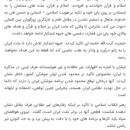
اسلام و قرآن خواندند و افزودند: اسلام و قرآن، ملت های مسلمان را به
ایستادن بر روی پای خود و تکیه بر هویت اسلامی – انسانی و حسن ظن به
خداوند متعال و تسلیم نشدن در مقابل ظلم و غارتگری زورگویان بین المللی
دعوت می کند، بنابراین تا وقتی که ملت ایران بر اسلام و قرآن و هدف های
والای خود پای می فشارد، دشمنی های جبهه استکبار ادامه خواهد داشت.
حضرت آیت الله خامنه ای تاکید کردند: جبهه استکبار تلاش دارد تا ملت ایران
را به زانو درآورد و وادار به عقب نشینی کند اما قطعا به این هدف نخواهند
رسید.
ایشان با اشاره به اظهارات غیر عاقلانه و غیر هوشمندانه طرف غربی در مذاکره
با ایران، بخصوص تاکید بر محدود شدن توان موشکی کشور، خاطر نشان
کردند: آنها درحالی توقع محدود شدن برنامه موشکی ایران را دارند که دائما
در حال تهدید نظامی ایران هستند، بنابراین چنین توقعی، احمقانه و ابلهانه
است.
رهبر انقلاب اسلامی با تاکید بر اینکه رفتارهای غیر عقلانی طرف مقابل نشان
دهنده شکست قطعی آنها در برابر ملت ایران است، گفتند: نیروی هوافضای
سپاه باید کارها و برنامه های خود را با دقت به پیش برد و به حد کنونی نیز
راضی نباشد.