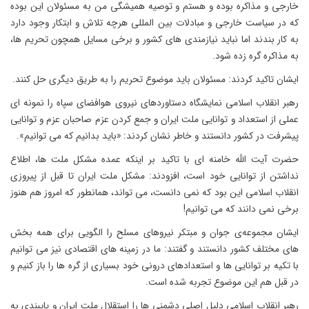
خارجی و مذاکره بوده و هستم و توصیه همیشگی من به مسئولان این بوده
که در سیاست خارجی و مبادلات بین المللی هرچه تلاش و ابتکار وجود دارد
به کار بندند اما نباید نیازمندی های کشور و برخی مسایل همچون تحریم ها،
به مذاکره گره زده شود.
ایشان تاکید کردند: مسئولان باید موضوع تحریم را به طریق دیگری حل کنند.
رهبر انقلاب اسلامی نمایشگاه دستاوردهای نیروی هوافضای سپاه را نمونه ای
عملی از استعداد و توانایی ملت ایران و جمع کردن عزم صاحبان عزم و توانایی
پیشرفت در کشور دانستند و خاطر نشان کردند: «باید بدانیم که می توانیم».
حضرت آیت الله خامنه ای با تاکید بر اینکه عمده مشکل ملت ها، اطلاع
نداشتن از توانایی خود است، افزودند: مشکل ملت ایران تا قبل از پیروزی
انقلاب اسلامی این بود که نمی دانست، می تواند، همانطور که امروز هم هنوز
برخی نمی دانند که می توانیم!
ایشان مجموعه‌ی جوان و مبتکر نیروهای مسلح را الگویی برای همه بخش
های مختلف کشور دانستند و گفتند: ما در زمینه های اقتصادی نیز می توانیم
با تکیه بر توانایی ها و استعدادهای درونی خود بسیاری از گره ها را باز کنیم و
در قبل هم این موضوع تجربه شده است.
رهبر انقلاب اسلامی دلیل اصلی دشمنی ها را استقلال ملت ایران و پایبندی به