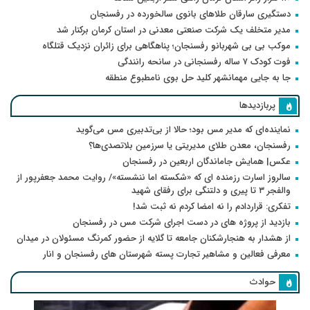
دستگیری سارقان طلاهای بانوی سالخورده در رفسنجان
مدیر متخلف یک شرکت صنعتی معدنی در استان کرمان برکنار شد
موکب بی بی شهربانو رفسنجان؛ پناهگاهی برای زائران نزدیک قتلگاه
فوت کودک ۷ ساله رفسنجانی در سانحه رانندگی
جا به جایی مهمانشهر کلید حل بوی نامطبوع منطقه
پربازدیدها
نماینده‌ای که مدیر مس بود؛ حالا از بی‌تدبیری مس می‌گوید
رفسنجان، معدن طلای مدیریتی یا سرزمین بلاتصدی‌ها؟
عکس| همایش جاماندگان اربعین در رفسنجان
سالروز اسارت رزمنده ای که «شکسته اما ننشسته»/ روایت محمد جعفرپور از
والفجر ۳ تا پیری و دلتنگی برای رفقای شهید
تفکری: قراردادم را نه امضا کردم نه ثبت شد!
بازدید از پروژه های در دست اجرای شرکت مس در رفسنجان
از هشدار به هنجارشکنان جامعه تا گلایه از حضور کمرنگ مسئولان در میدان
معرفی فعالین و مشاهیر تجارت پسته شهرستان های رفسنجان و انار
حوادث