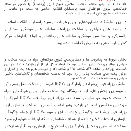
الله خامنه ای رهبر معظم انقلاب اسلامی صبح امروز (یکشنبه) با حضور در ستاد
فرماندهی نیروی هوافضای سپاه پاسداران انقلاب اسلامی به مدت دو ساعت از
نمایشگاه دستاوردهای این نیرو بازدید کردند.
در این نمایشگاه، دستاوردهای نیروی هوافضای سپاه پاسداران انقلاب اسلامی
در زمینه های طراحی و ساخت پهپادها، سامانه های موشکی ضدناو و
بالستیکی و ضد سپر موشکی، سامانه های پدافندی و انواع رادارها و مراکز
کنترل فرماندهی به نمایش گذاشته شده بود.
بخش مربوط به پیشرفت ها و دستاوردهای نیروی هوافضای سپاه در عرصه ساخت و
طراحی انواع پهپادها اولین سالنی بود که فرمانده کل قوا از آن بازدید کردند. در این
قسمت، پهپادهای شاهد 129، شاهد 125 و شاهد 121 و سیستم های هدایت و کنترل و
موتور پرنده های هدایت پذیر از راه دور، که بدست متخصصان و کارشناسان داخلی
طراحی و ساخته شده اند، ارائه شده بود.
نمایش پهپاد فوق پیشرفته و رادار گریز RQ170 غنیمتی و ساخت مدل بومی آن
از مهمترین بخش های این نمایشگاه بود. متخصصان نیروی هوافضای سپاه
در مدت حدود دو سال توانسته اند، پهپاد فوق پیشرفته RQ170 آمریکا را
مهندسی معکوس کنند. در بازدید رهبر انقلاب اسلامی از مراحل بازسازی این
پهپاد فوق پیشرفته، چگونگی چیدمان اجزاء مهم RQ170 از جمله چگونگی
بازسازی اطلاعات ذخیره شده از اهداف، شناسایی شبکه ارتباط ماهواره ای مورد
استفاده، شناسایی و تحلیل رادار گریزی، استخراج و بازسازی نرم افزار هدایت و