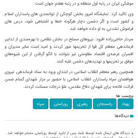
موشکی ایران در رتبه اول منطقه و در رتبه هفتم جهان است.
وی تاکید کرد: نمایشگاه امروز بخش کوچکی از توانمندی های پاسداران اسلام
و کشور است و اگر دشمن دچار هرگونه خطا و اشتباهی شود، درس های
فراموش نشدنی به او داده خواهد شد.
سردار حاجی‌زاده افزود: نیروهای مسلح در بخش نظامی با بهره‌مندی از تدابیر
فرماندهی معظم کل قوا از تحریمها عبور کردند و امید است سایر مدیران و
افسران عرصه‌ی اقتصاد مقاومتی نیز بتوانند با الگو گرفتن از این شیوه‌های
موفق بر تحریمها و تهدیدهای دشمن غلبه کنند.
همچنین رهبر معظم انقلاب اسلامی در ابتدای ورود به ستاد فرماندهی نیروی
هوافضای سپاه پاسداران انقلاب اسلامی با حضور بر مزار شهدای گمنام ضمن
قرائت فاتحه برای شهدای دفاع مقدس، علوّ درجات مسئلت کردند.
برچسب ها:
پهباد
رفسنجان
رهبری
روراستی
سپاه
دیدگاه‌ها
دیدگاه های ارسال شده توسط شما، پس از تایید توسط روراستی منتشر خواهد شد.
پیام هایی که حاوی تهمت یا افترا باشد منتشر نخواهد شد.