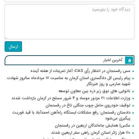
ارسال
آخرین اخبار
مس رفسنجان در انتظار رأی CAS؛ آغاز تمرینات از هفته آینده
پیام رئیس کل دادگستری استان کرمان به مناسبت ۱۷ مردادماه سالروز شهادت
شهید صارمی و روز خبرنگار
نانوایی های نوق زیر ذره بین معاون توسعه
وزارت اطلاعات: ۲۱ مزدور موساد و ۴ شرور مسلح در کرمان بازداشت شدند
توقیف خودروی حامل چوب جنگلی تاغ در رفسنجان
دادستان رفسنجان: رفع مشکلات ایستگاه راه‌آهن احمدآباد با قید فوریت
پیگیری می‌شود
عکس| همایش جاماندگان اربعین در رفسنجان
۱۱۰ هزار زائر استان کرمان راهی سفر اربعین شدند