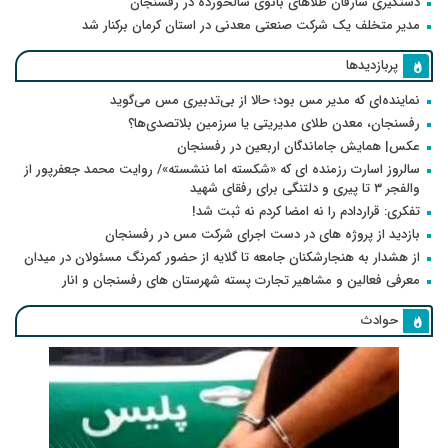
دستگیری سارقان طلاهای بانوی سالخورده در رفسنجان
مدیر متخلف یک شرکت صنعتی معدنی در استان کرمان برکنار شد
پربازدیدها
نماینده‌ای که مدیر مس بود؛ حالا از بی‌تدبیری مس می‌گوید
رفسنجان، معدن طلای مدیریتی یا سرزمین بلاتصدی‌ها؟
عکس| همایش جاماندگان اربعین در رفسنجان
سالروز اسارت رزمنده ای که «شکسته اما ننشسته»/ روایت محمد جعفرپور از
والفجر ۳ تا پیری و دلتنگی برای رفقای شهید
تفکری: قراردادم را نه امضا کردم نه ثبت شد!
بازدید از پروژه های در دست اجرای شرکت مس در رفسنجان
از هشدار به هنجارشکنان جامعه تا گلایه از حضور کمرنگ مسئولان در میدان
معرفی فعالین و مشاهیر تجارت پسته شهرستان های رفسنجان و انار
حوادث