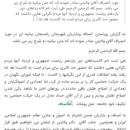
مورد انصراف آقای ولایتی صادر نموده اند که متن بیانیه به شرح زیر
می باشد. بسم الله الرحمن الرحیم طی ثبت نام کاندیداهای دور
یازدهم ریاست جمهوری و ازدیاد آنها مردم نگرانی هایی داشتند که
حضور حد اکثری برای مردم است نه کاندیدا ها، اما […]
به گزارش روراستی :اصناف وبازاریان شهرستان رفسنجان بیانیه ای در مورد
انصراف آقای ولایتی صادر نموده اند که متن بیانیه به شرح زیر می باشد.
بسم الله الرحمن الرحیم
طی ثبت نام کاندیداهای دور یازدهم ریاست جمهوری و ازدیاد آنها مردم
نگرانی هایی داشتند که حضور حد اکثری برای مردم است نه کاندیدا ها، اما
رفته رفته اعتلافات قدری از این نگرانیها را کاست ، تا اینکه شورای نگهبان در
یک حرکت حماسی کار را بر مردم ساده تر کرد، اما تعدادی از اصولگرایان و
تعدادی از اصلاح طلبان باقی ماندند،در روزهای اخیر ما شاهد یکی شدن
اصلاح طلبان بودیم و پس از آن آقای حداد عادل در یک حرکت حماسی به
تکلیف خود جامعه عمل پوشاند .
ما اصناف و بازاریان ضمن احترام به اصول و مبانی نظام جمهوری اسلامی
ایران و همچنین جناب آقای دکتر ولایتی ،از ایشان می خواهیم طبق قرار
اعتلافی ،وهمچنین مصلحت نظام انصراف خود را اعلام نموده تا برای همیشه